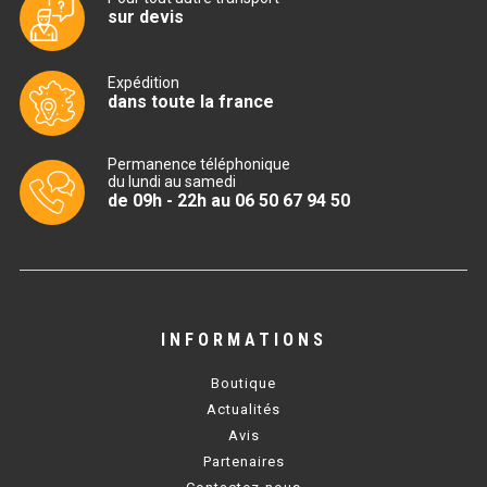
sur devis
TABLE RÉFRIGÉRÉE
Expédition
dans toute la france
TABLE COMPACTE
Permanence téléphonique
TABLE 600
du lundi au samedi
de 09h - 22h au 06 50 67 94 50
TABLE 700 – 2 PORTES
TABLE 700 – 3 PORTES
TABLE 700 – 4 PORTES
INFORMATIONS
TABLE 800
Boutique
TABLE 700 VITRÉE
Actualités
Avis
TABLE CONGÉLATEUR
Partenaires