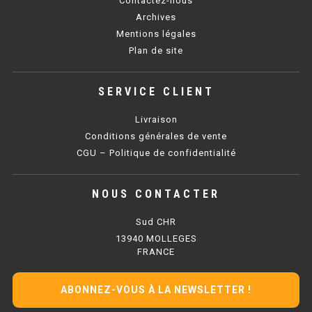
Contactez-nous
SOUBASSEMENT RÉFRIGÉRÉ
Archives
Mentions légales
TABLE DE PRÉPARATION
Plan de site
TABLE DE PRÉPARATION COMPACTE
SERVICE CLIENT
TABLE DE PRÉPARATION 700 / 800
Livraison
SALADETTE COMPACTE
Conditions générales de vente
CGU – Politique de confidentialité
SALADETTE COMPACTE VITRÉE
NOUS CONTACTER
SALADETTE 800 VITRÉE
Sud CHR
MEUBLE À PIZZA
13940 MOLLEGES
FRANCE
MEUBLE À PIZZA COMPACT
ABONNEZ-VOUS À LA NEWSLETTER !
MEUBLE À PIZZA