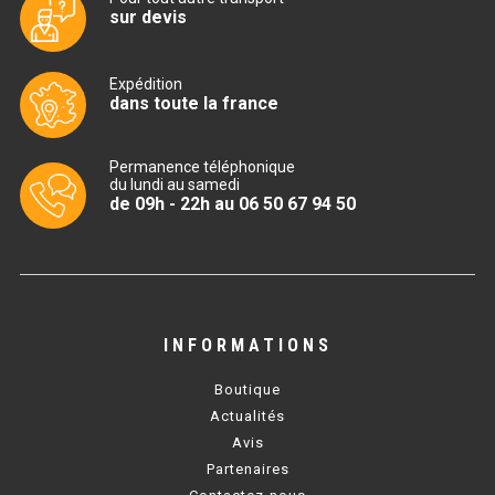
sur devis
TABLE RÉFRIGÉRÉE
Expédition
dans toute la france
TABLE COMPACTE
Permanence téléphonique
TABLE 600
du lundi au samedi
de 09h - 22h au 06 50 67 94 50
TABLE 700 – 2 PORTES
TABLE 700 – 3 PORTES
TABLE 700 – 4 PORTES
INFORMATIONS
TABLE 800
Boutique
TABLE 700 VITRÉE
Actualités
Avis
TABLE CONGÉLATEUR
Partenaires