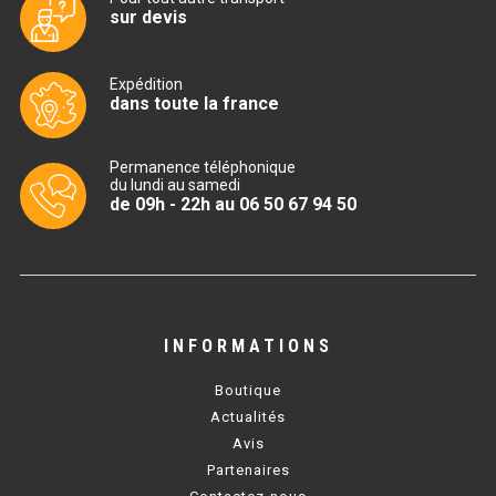
sur devis
TABLE RÉFRIGÉRÉE
Expédition
dans toute la france
TABLE COMPACTE
Permanence téléphonique
TABLE 600
du lundi au samedi
de 09h - 22h au 06 50 67 94 50
TABLE 700 – 2 PORTES
TABLE 700 – 3 PORTES
TABLE 700 – 4 PORTES
INFORMATIONS
TABLE 800
Boutique
TABLE 700 VITRÉE
Actualités
Avis
TABLE CONGÉLATEUR
Partenaires