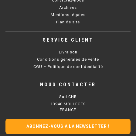
Contactez-nous
SOUBASSEMENT RÉFRIGÉRÉ
Archives
Mentions légales
TABLE DE PRÉPARATION
Plan de site
TABLE DE PRÉPARATION COMPACTE
SERVICE CLIENT
TABLE DE PRÉPARATION 700 / 800
Livraison
SALADETTE COMPACTE
Conditions générales de vente
CGU – Politique de confidentialité
SALADETTE COMPACTE VITRÉE
NOUS CONTACTER
SALADETTE 800 VITRÉE
Sud CHR
MEUBLE À PIZZA
13940 MOLLEGES
FRANCE
MEUBLE À PIZZA COMPACT
ABONNEZ-VOUS À LA NEWSLETTER !
MEUBLE À PIZZA