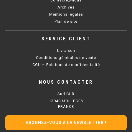
Contactez-nous
SOUBASSEMENT RÉFRIGÉRÉ
Archives
Mentions légales
TABLE DE PRÉPARATION
Plan de site
TABLE DE PRÉPARATION COMPACTE
SERVICE CLIENT
TABLE DE PRÉPARATION 700 / 800
Livraison
SALADETTE COMPACTE
Conditions générales de vente
CGU – Politique de confidentialité
SALADETTE COMPACTE VITRÉE
NOUS CONTACTER
SALADETTE 800 VITRÉE
Sud CHR
MEUBLE À PIZZA
13940 MOLLEGES
FRANCE
MEUBLE À PIZZA COMPACT
ABONNEZ-VOUS À LA NEWSLETTER !
MEUBLE À PIZZA