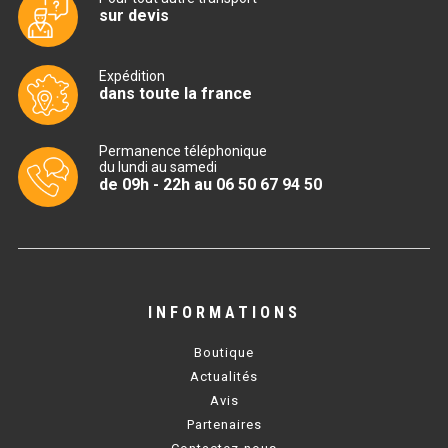
sur devis
TABLE RÉFRIGÉRÉE
Expédition
dans toute la france
TABLE COMPACTE
Permanence téléphonique
TABLE 600
du lundi au samedi
de 09h - 22h au 06 50 67 94 50
TABLE 700 – 2 PORTES
TABLE 700 – 3 PORTES
TABLE 700 – 4 PORTES
INFORMATIONS
TABLE 800
Boutique
TABLE 700 VITRÉE
Actualités
Avis
TABLE CONGÉLATEUR
Partenaires