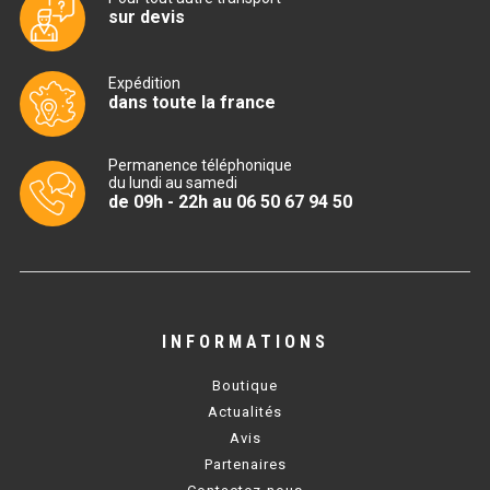
sur devis
TABLE RÉFRIGÉRÉE
Expédition
dans toute la france
TABLE COMPACTE
Permanence téléphonique
TABLE 600
du lundi au samedi
de 09h - 22h au 06 50 67 94 50
TABLE 700 – 2 PORTES
TABLE 700 – 3 PORTES
TABLE 700 – 4 PORTES
INFORMATIONS
TABLE 800
Boutique
TABLE 700 VITRÉE
Actualités
Avis
TABLE CONGÉLATEUR
Partenaires