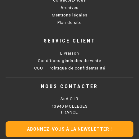
Contactez-nous
SOUBASSEMENT RÉFRIGÉRÉ
Archives
Mentions légales
TABLE DE PRÉPARATION
Plan de site
TABLE DE PRÉPARATION COMPACTE
SERVICE CLIENT
TABLE DE PRÉPARATION 700 / 800
Livraison
SALADETTE COMPACTE
Conditions générales de vente
CGU – Politique de confidentialité
SALADETTE COMPACTE VITRÉE
NOUS CONTACTER
SALADETTE 800 VITRÉE
Sud CHR
MEUBLE À PIZZA
13940 MOLLEGES
FRANCE
MEUBLE À PIZZA COMPACT
ABONNEZ-VOUS À LA NEWSLETTER !
MEUBLE À PIZZA