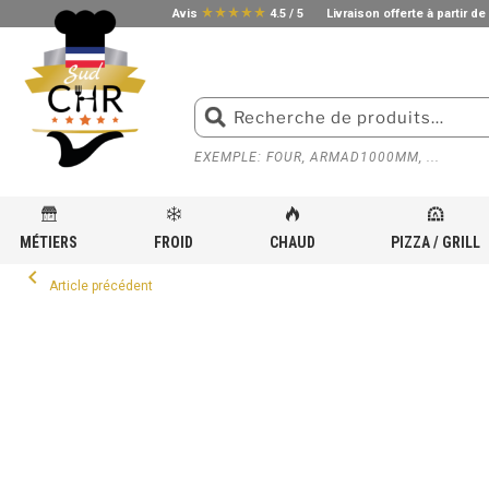
star_rate
star_rate
star_rate
star_rate
star_rate
Avis
4.5 / 5
Livraison offerte à partir de
EXEMPLE: FOUR, ARMAD1000MM, ...
MÉTIERS
FROID
CHAUD
PIZZA / GRILL
ACCUEIL
»
ÉQUIPEMENT INOX POUR CUISINE PROFESSIONNELLE
»
PLACARD MURAL
»
PLAC
keyboard_arrow_left
Article précédent