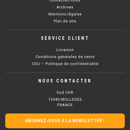
Contactez-nous
SOUBASSEMENT RÉFRIGÉRÉ
Archives
Mentions légales
TABLE DE PRÉPARATION
Plan de site
TABLE DE PRÉPARATION COMPACTE
SERVICE CLIENT
TABLE DE PRÉPARATION 700 / 800
Livraison
SALADETTE COMPACTE
Conditions générales de vente
CGU – Politique de confidentialité
SALADETTE COMPACTE VITRÉE
NOUS CONTACTER
SALADETTE 800 VITRÉE
Sud CHR
MEUBLE À PIZZA
13940 MOLLEGES
FRANCE
MEUBLE À PIZZA COMPACT
ABONNEZ-VOUS À LA NEWSLETTER !
MEUBLE À PIZZA