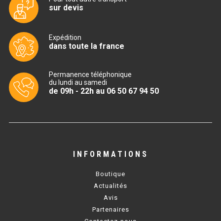
sur devis
TABLE RÉFRIGÉRÉE
Expédition
dans toute la france
TABLE COMPACTE
Permanence téléphonique
TABLE 600
du lundi au samedi
de 09h - 22h au 06 50 67 94 50
TABLE 700 – 2 PORTES
TABLE 700 – 3 PORTES
TABLE 700 – 4 PORTES
INFORMATIONS
TABLE 800
Boutique
TABLE 700 VITRÉE
Actualités
Avis
TABLE CONGÉLATEUR
Partenaires