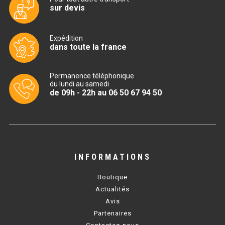
sur devis
TABLE RÉFRIGÉRÉE
Expédition
dans toute la france
TABLE COMPACTE
Permanence téléphonique
TABLE 600
du lundi au samedi
de 09h - 22h au 06 50 67 94 50
TABLE 700 – 2 PORTES
TABLE 700 – 3 PORTES
TABLE 700 – 4 PORTES
INFORMATIONS
TABLE 800
Boutique
TABLE 700 VITRÉE
Actualités
Avis
TABLE CONGÉLATEUR
Partenaires