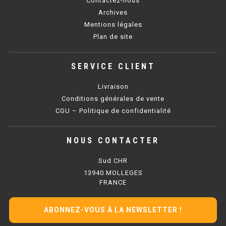
Contactez-nous
SOUBASSEMENT RÉFRIGÉRÉ
Archives
Mentions légales
TABLE DE PRÉPARATION
Plan de site
TABLE DE PRÉPARATION COMPACTE
SERVICE CLIENT
TABLE DE PRÉPARATION 700 / 800
Livraison
SALADETTE COMPACTE
Conditions générales de vente
CGU – Politique de confidentialité
SALADETTE COMPACTE VITRÉE
NOUS CONTACTER
SALADETTE 800 VITRÉE
Sud CHR
MEUBLE À PIZZA
13940 MOLLEGES
FRANCE
MEUBLE À PIZZA COMPACT
ABONNEZ-VOUS À LA NEWSLETTER !
MEUBLE À PIZZA