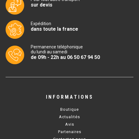
sur devis
TABLE RÉFRIGÉRÉE
Expédition
dans toute la france
TABLE COMPACTE
Permanence téléphonique
TABLE 600
du lundi au samedi
de 09h - 22h au 06 50 67 94 50
TABLE 700 – 2 PORTES
TABLE 700 – 3 PORTES
TABLE 700 – 4 PORTES
INFORMATIONS
TABLE 800
Boutique
TABLE 700 VITRÉE
Actualités
Avis
TABLE CONGÉLATEUR
Partenaires