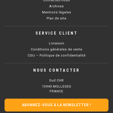
Contactez-nous
SOUBASSEMENT RÉFRIGÉRÉ
Archives
Mentions légales
TABLE DE PRÉPARATION
Plan de site
TABLE DE PRÉPARATION COMPACTE
SERVICE CLIENT
TABLE DE PRÉPARATION 700 / 800
Livraison
SALADETTE COMPACTE
Conditions générales de vente
CGU – Politique de confidentialité
SALADETTE COMPACTE VITRÉE
NOUS CONTACTER
SALADETTE 800 VITRÉE
Sud CHR
MEUBLE À PIZZA
13940 MOLLEGES
FRANCE
MEUBLE À PIZZA COMPACT
ABONNEZ-VOUS À LA NEWSLETTER !
MEUBLE À PIZZA