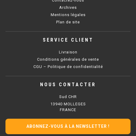
Contactez-nous
SOUBASSEMENT RÉFRIGÉRÉ
Archives
Mentions légales
TABLE DE PRÉPARATION
Plan de site
TABLE DE PRÉPARATION COMPACTE
SERVICE CLIENT
TABLE DE PRÉPARATION 700 / 800
Livraison
SALADETTE COMPACTE
Conditions générales de vente
CGU – Politique de confidentialité
SALADETTE COMPACTE VITRÉE
NOUS CONTACTER
SALADETTE 800 VITRÉE
Sud CHR
MEUBLE À PIZZA
13940 MOLLEGES
FRANCE
MEUBLE À PIZZA COMPACT
ABONNEZ-VOUS À LA NEWSLETTER !
MEUBLE À PIZZA