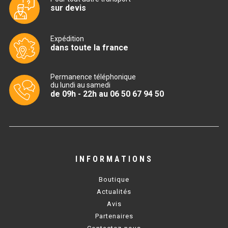
sur devis
TABLE RÉFRIGÉRÉE
Expédition
dans toute la france
TABLE COMPACTE
Permanence téléphonique
TABLE 600
du lundi au samedi
de 09h - 22h au 06 50 67 94 50
TABLE 700 – 2 PORTES
TABLE 700 – 3 PORTES
TABLE 700 – 4 PORTES
INFORMATIONS
TABLE 800
Boutique
TABLE 700 VITRÉE
Actualités
Avis
TABLE CONGÉLATEUR
Partenaires