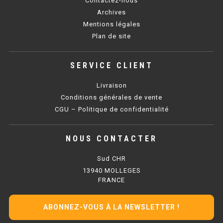
Contactez-nous
SOUBASSEMENT RÉFRIGÉRÉ
Archives
Mentions légales
TABLE DE PRÉPARATION
Plan de site
TABLE DE PRÉPARATION COMPACTE
SERVICE CLIENT
TABLE DE PRÉPARATION 700 / 800
Livraison
SALADETTE COMPACTE
Conditions générales de vente
CGU – Politique de confidentialité
SALADETTE COMPACTE VITRÉE
NOUS CONTACTER
SALADETTE 800 VITRÉE
Sud CHR
MEUBLE À PIZZA
13940 MOLLEGES
FRANCE
MEUBLE À PIZZA COMPACT
ABONNEZ-VOUS À LA NEWSLETTER !
MEUBLE À PIZZA