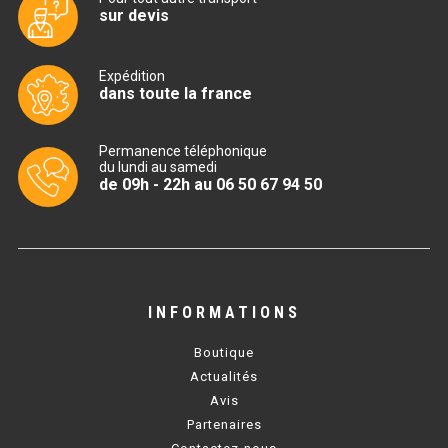
sur devis
TABLE RÉFRIGÉRÉE
Expédition
dans toute la france
TABLE COMPACTE
Permanence téléphonique
TABLE 600
du lundi au samedi
de 09h - 22h au 06 50 67 94 50
TABLE 700 – 2 PORTES
TABLE 700 – 3 PORTES
TABLE 700 – 4 PORTES
INFORMATIONS
TABLE 800
Boutique
TABLE 700 VITRÉE
Actualités
Avis
TABLE CONGÉLATEUR
Partenaires