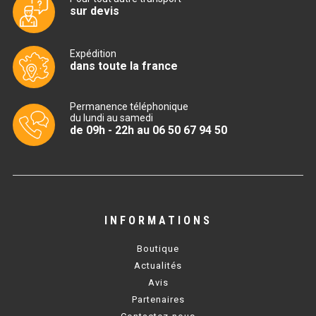
sur devis
TABLE RÉFRIGÉRÉE
Expédition
dans toute la france
TABLE COMPACTE
Permanence téléphonique
TABLE 600
du lundi au samedi
de 09h - 22h au 06 50 67 94 50
TABLE 700 – 2 PORTES
TABLE 700 – 3 PORTES
TABLE 700 – 4 PORTES
INFORMATIONS
TABLE 800
Boutique
TABLE 700 VITRÉE
Actualités
Avis
TABLE CONGÉLATEUR
Partenaires