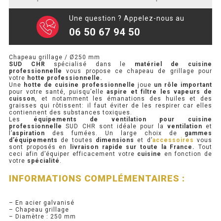
SOUBASSEMENT RÉFRIGÉRÉ
Une question ? Appelez-nous au
06 50 67 94 50
TABLE DE PRÉPARATION
TABLE DE PRÉPARATION COMPACTE
Chapeau grillage / Ø250 mm
SUD CHR
spécialisé dans le
matériel de cuisine
professionnelle
vous propose ce chapeau de grillage pour
TABLE DE PRÉPARATION 700 / 800
votre
hotte professionnelle.
Une
hotte de cuisine professionnelle
joue
un rôle important
pour votre santé, puisqu’elle
aspire et filtre les vapeurs de
SALADETTE COMPACTE
cuisson
, et notamment les émanations des huiles et des
graisses qui rôtissent: il faut éviter de les respirer car elles
contiennent des substances toxiques.
SALADETTE COMPACTE VITRÉE
Les
équipements de ventilation pour cuisine
professionnelle
SUD CHR sont idéale pour la
ventilation
et
l’
aspiration
des fumées. Un large choix de
gammes
SALADETTE 800 VITRÉE
d’équipements
de toutes
dimensions
et d’
accessoires
vous
sont proposés en
livraison rapide sur toute la France.
Tout
ceci afin d’équiper efficacement votre
cuisine
en fonction de
votre
spécialité
.
MEUBLE À PIZZA
INFORMATIONS COMPLÉMENTAIRES :
MEUBLE À PIZZA COMPACT
– En acier galvanisé
– Chapeau grillage
MEUBLE À PIZZA
– Diamètre : 250 mm