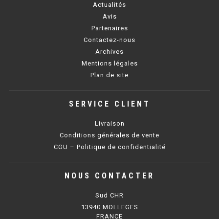
CUISINIÈRE SÉRIE UOC
Actualités
Avis
CUISINIÈRE 600 GAZ
Partenaires
Contactez-nous
CUISINIÈRE 700 GAZ
Archives
CUISINIÈRE 900 GAZ
Mentions légales
Plan de site
CUISINIÈRE 600 ÉLECTRIQUE
SERVICE CLIENT
CUISINIÈRE 700 ÉLECTRIQUE
Livraison
CUISINIÈRE 900 ÉLECTRIQUE
Conditions générales de vente
CGU – Politique de confidentialité
BAIN MARIE
NOUS CONTACTER
BAIN MARIE SÉRIE UOC
Sud CHR
BAIN MARIE 600 ÉLECTRIQUE
13940 MOLLEGES
FRANCE
BAIN MARIE 700 ÉLECTRIQUE