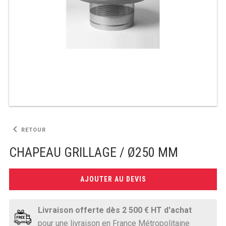
TABLE RÉFRIGÉRÉE
TABLE COMPACTE
TABLE 600
TABLE 700 – 2 PORTES
TABLE 700 – 3 PORTES
keyboard_arrow_left
RETOUR
TABLE 700 – 4 PORTES
CHAPEAU GRILLAGE / Ø250 MM
TABLE 800
AJOUTER AU DEVIS
TABLE 700 VITRÉE
TABLE CONGÉLATEUR
Livraison offerte dès 2 500 € HT d'achat
pour une livraison en France Métropolitaine