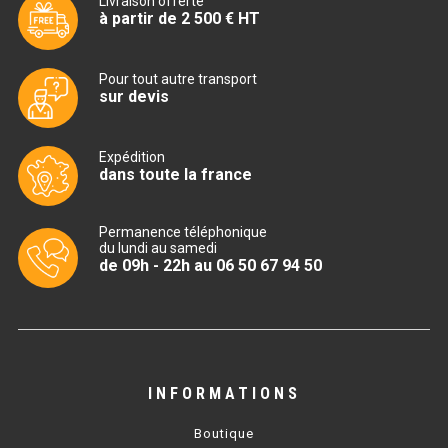
Livraison offerte
MACHINES À GLAÇONS
à partir de 2 500 € HT
MACHINE À GRANITÉ
Pour tout autre transport
PRÉSENTOIR DE VENTE
sur devis
VITRINE SÉRIE UOC
Expédition
dans toute la france
VITRINE RÉFRIGÉRÉE
VITRINE À PÂTISSERIE
Permanence téléphonique
du lundi au samedi
de 09h - 22h au 06 50 67 94 50
BUFFET CHAUD / FROID
INFORMATIONS
CUISINIÈRE
Boutique