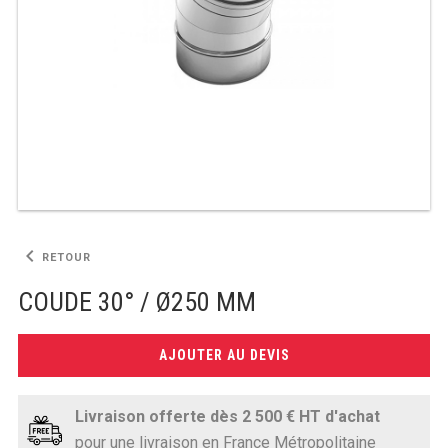
TABLE RÉFRIGÉRÉE
TABLE COMPACTE
TABLE 600
TABLE 700 – 2 PORTES
TABLE 700 – 3 PORTES
keyboard_arrow_left
RETOUR
TABLE 700 – 4 PORTES
COUDE 30° / Ø250 MM
TABLE 800
AJOUTER AU DEVIS
TABLE 700 VITRÉE
TABLE CONGÉLATEUR
Livraison offerte dès 2 500 € HT d'achat
pour une livraison en France Métropolitaine