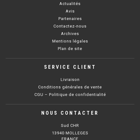
CUISINIÈRE SÉRIE UOC
Actualités
Avis
CUISINIÈRE 600 GAZ
Partenaires
Contactez-nous
CUISINIÈRE 700 GAZ
Archives
CUISINIÈRE 900 GAZ
Mentions légales
Plan de site
CUISINIÈRE 600 ÉLECTRIQUE
CUISINIÈRE 700 ÉLECTRIQUE
SERVICE CLIENT
CUISINIÈRE 900 ÉLECTRIQUE
Livraison
Conditions générales de vente
CGU – Politique de confidentialité
BAIN MARIE
NOUS CONTACTER
BAIN MARIE SÉRIE UOC
Sud CHR
BAIN MARIE 600 ÉLECTRIQUE
13940 MOLLEGES
FRANCE
BAIN MARIE 700 ÉLECTRIQUE