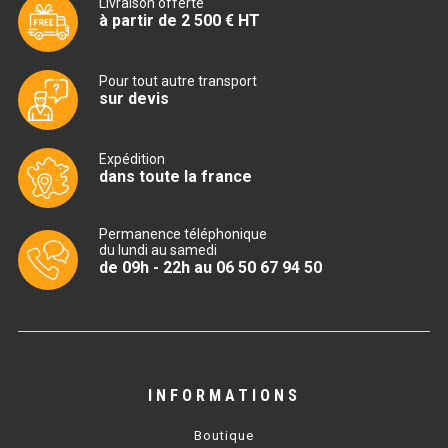
Livraison offerte
MACHINES À GLAÇONS
à partir de 2 500 € HT
MACHINE À GRANITÉ
Pour tout autre transport
PRÉSENTOIR DE VENTE
sur devis
VITRINE SÉRIE UOC
Expédition
dans toute la france
VITRINE RÉFRIGÉRÉE
VITRINE À PÂTISSERIE
Permanence téléphonique
du lundi au samedi
BUFFET CHAUD / FROID
de 09h - 22h au 06 50 67 94 50
INFORMATIONS
CUISINIÈRE
Boutique