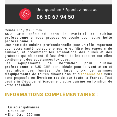
SOUBASSEMENT RÉFRIGÉRÉ
Une question ? Appelez-nous au
06 50 67 94 50
TABLE DE PRÉPARATION
TABLE DE PRÉPARATION COMPACTE
Coude 30° / Ø250 mm
SUD CHR
spécialisé dans le
matériel de cuisine
professionnelle
vous propose ce coude pour votre
hotte
TABLE DE PRÉPARATION 700 / 800
professionnelle.
Une
hotte de cuisine professionnelle
joue
un rôle important
pour votre santé, puisqu’elle
aspire et filtre les vapeurs de
SALADETTE COMPACTE
cuisson
, et notamment les émanations des huiles et des
graisses qui rôtissent: il faut éviter de les respirer car elles
contiennent des substances toxiques.
SALADETTE COMPACTE VITRÉE
Les
équipements de ventilation pour cuisine
professionnelle
SUD CHR sont idéale pour la
ventilation
et
l’
aspiration
des fumées. Un large choix de
gammes
SALADETTE 800 VITRÉE
d’équipements
de toutes
dimensions
et d’
accessoires
vous
sont proposés en
livraison rapide sur toute la France.
Tout
ceci afin d’équiper efficacement votre
cuisine
en fonction de
votre
spécialité
.
MEUBLE À PIZZA
INFORMATIONS COMPLÉMENTAIRES :
MEUBLE À PIZZA COMPACT
– En acier galvanisé
– Coude 30°
MEUBLE À PIZZA
– Diamètre : 250 mm