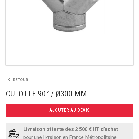
TABLE RÉFRIGÉRÉE
TABLE COMPACTE
TABLE 600
TABLE 700 – 2 PORTES
TABLE 700 – 3 PORTES
keyboard_arrow_left
RETOUR
TABLE 700 – 4 PORTES
CULOTTE 90° / Ø300 MM
TABLE 800
AJOUTER AU DEVIS
TABLE 700 VITRÉE
TABLE CONGÉLATEUR
Livraison offerte dès 2 500 € HT d'achat
pour une livraison en France Métropolitaine