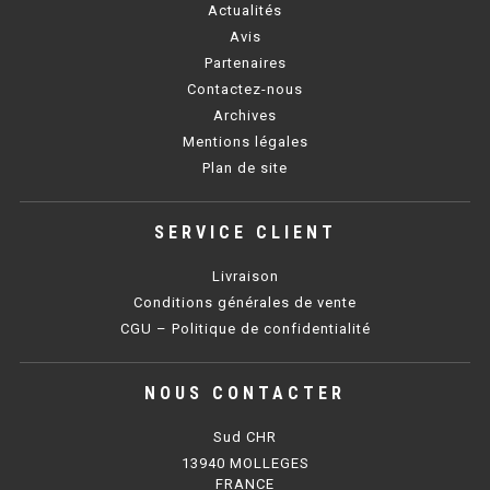
CUISINIÈRE SÉRIE UOC
Actualités
Avis
CUISINIÈRE 600 GAZ
Partenaires
Contactez-nous
CUISINIÈRE 700 GAZ
Archives
CUISINIÈRE 900 GAZ
Mentions légales
Plan de site
CUISINIÈRE 600 ÉLECTRIQUE
SERVICE CLIENT
CUISINIÈRE 700 ÉLECTRIQUE
Livraison
CUISINIÈRE 900 ÉLECTRIQUE
Conditions générales de vente
CGU – Politique de confidentialité
BAIN MARIE
NOUS CONTACTER
BAIN MARIE SÉRIE UOC
Sud CHR
BAIN MARIE 600 ÉLECTRIQUE
13940 MOLLEGES
FRANCE
BAIN MARIE 700 ÉLECTRIQUE