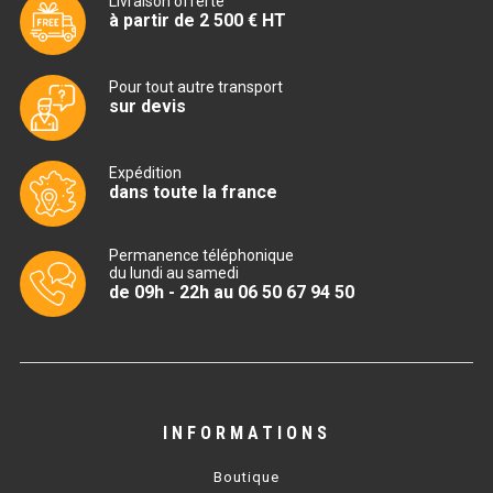
Livraison offerte
MACHINES À GLAÇONS
à partir de 2 500 € HT
MACHINE À GRANITÉ
Pour tout autre transport
PRÉSENTOIR DE VENTE
sur devis
VITRINE SÉRIE UOC
Expédition
dans toute la france
VITRINE RÉFRIGÉRÉE
VITRINE À PÂTISSERIE
Permanence téléphonique
du lundi au samedi
de 09h - 22h au 06 50 67 94 50
BUFFET CHAUD / FROID
INFORMATIONS
CUISINIÈRE
Boutique