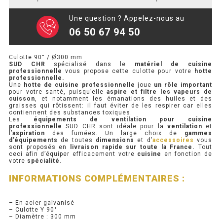
SOUBASSEMENT RÉFRIGÉRÉ
Une question ? Appelez-nous au
06 50 67 94 50
TABLE DE PRÉPARATION
TABLE DE PRÉPARATION COMPACTE
Culotte 90° / Ø300 mm
SUD CHR
spécialisé dans le
matériel de cuisine
professionnelle
vous propose cette culotte pour votre
hotte
TABLE DE PRÉPARATION 700 / 800
professionnelle.
Une
hotte de cuisine professionnelle
joue
un rôle important
pour votre santé, puisqu’elle
aspire et filtre les vapeurs de
SALADETTE COMPACTE
cuisson
, et notamment les émanations des huiles et des
graisses qui rôtissent: il faut éviter de les respirer car elles
contiennent des substances toxiques.
SALADETTE COMPACTE VITRÉE
Les
équipements de ventilation pour cuisine
professionnelle
SUD CHR sont idéale pour la
ventilation
et
l’
aspiration
des fumées. Un large choix de
gammes
SALADETTE 800 VITRÉE
d’équipements
de toutes
dimensions
et d’
accessoires
vous
sont proposés en
livraison rapide sur toute la France.
Tout
ceci afin d’équiper efficacement votre
cuisine
en fonction de
votre
spécialité
.
MEUBLE À PIZZA
INFORMATIONS COMPLÉMENTAIRES :
MEUBLE À PIZZA COMPACT
– En acier galvanisé
– Culotte Y 90°
MEUBLE À PIZZA
– Diamètre : 300 mm