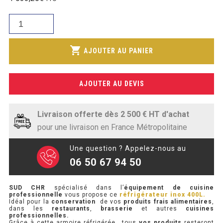
initial
SOUBASSEMENT RÉFRIGÉRÉ
prix
était :
quantité
actuel
1
de
TABLE DE PRÉPARATION
est :
098,00€.
Armoire
shopping_cart
861,00€.
AJOUTER AU PANIER
réfrigérée
TABLE DE PRÉPARATION COMPACTE
professionnelle
TABLE DE PRÉPARATION 700 / 800
inox
AJOUTER AU DEVIS
400
SALADETTE COMPACTE
L
Livraison offerte dès 2 500 € HT d'achat
SALADETTE COMPACTE VITRÉE
pour une livraison en France Métropolitaine
SALADETTE 800 VITRÉE
Une question ? Appelez-nous au
06 50 67 94 50
MEUBLE À PIZZA
SUD CHR
spécialisé dans l’
équipement de cuisine
MEUBLE À PIZZA COMPACT
professionnelle
vous propose ce
réfrigérateur inox 400L.
Idéal pour la
conservation
de vos
produits frais alimentaires
,
dans les
restaurants
,
brasserie
et autres
cuisines
MEUBLE À PIZZA
professionnelles.
Grâce à cette armoire réfrigérée , tous
vos produits
resteront