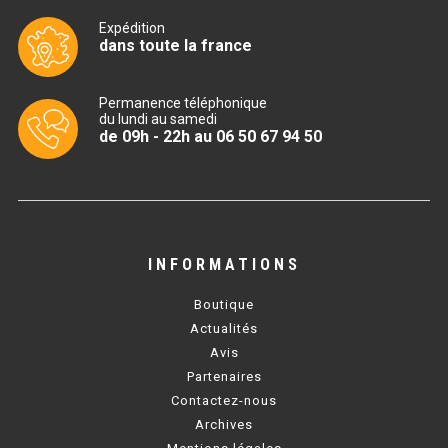
Expédition
BAIN MARIE 900 ÉLECTRIQUE
dans toute la france
CHAUFFE FRITES
Permanence téléphonique
du lundi au samedi
de 09h - 22h au 06 50 67 94 50
CHAUFFE FRITES SÉRIE UOC
CHAUFFE FRITES 600 ÉLECTRIQUE
CHAUFFE FRITES 700 ÉLECTRIQUE
INFORMATIONS
PLAQUE DE CUISSON
Boutique
Actualités
PLAQUE SÉRIE UOC
Avis
Partenaires
PLAQUE 600 GAZ
Contactez-nous
PLAQUE 650 GAZ
Archives