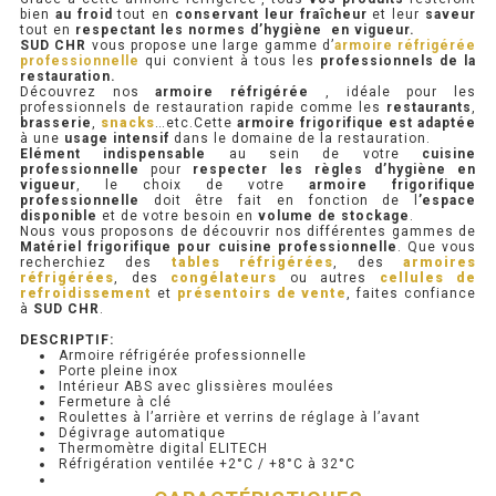
bien
au froid
tout en
conservant leur fraîcheur
et leur
saveur
tout en
respectant les normes d’hygiène en vigueur.
PRÉSENTOIR À INGRÉDIENTS
SUD CHR
vous propose une large gamme d’
armoire réfrigérée
professionnelle
qui convient à tous les
professionnels de la
restauration.
Découvrez nos
armoire réfrigérée
, idéale pour les
PROFONDEUR 300 VITRÉE
professionnels de restauration rapide comme les
restaurants
,
brasserie
,
snacks
…etc.Cette
armoire frigorifique est
adaptée
à une
usage intensif
dans le domaine de la restauration.
PROFONDEUR 400 VITRÉE
Elément indispensable
au sein de votre
cuisine
professionnelle
pour
respecter les règles d’hygiène en
vigueur
, le choix de votre
armoire frigorifique
PROFONDEUR 300 INOX
professionnelle
doit être fait en fonction de l
’espace
disponible
et de votre besoin en
volume de stockage
.
Nous vous proposons de découvrir nos différentes gammes de
PROFONDEUR 400 INOX
Matériel frigorifique pour cuisine professionnelle
. Que vous
recherchiez des
tables réfrigérées
, des
armoires
réfrigérées
, des
congélateurs
ou autres
cellules de
refroidissement
et
présentoirs de vente
, faites confiance
ARMOIRE RÉFRIGÉRÉE
à
SUD CHR
.
DESCRIPTIF:
RÉFRIGÉRATEUR
Armoire réfrigérée professionnelle
Porte pleine inox
Intérieur ABS avec glissières moulées
RÉFRIGÉRATEUR VITRÉ
Fermeture à clé
Roulettes à l’arrière et verrins de réglage à l’avant
Dégivrage automatique
RÉFRI / CONGÉL BOULANGERIE
Thermomètre digital ELITECH
Réfrigération ventilée +2°C / +8°C à 32°C
RÉFRI / CONGÉL PÂTISSERIE