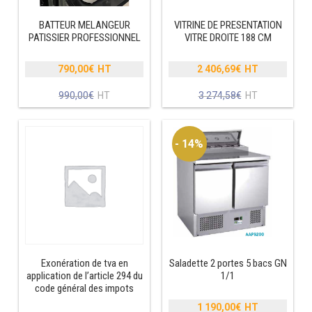
MACHINES À GLAÇONS
BATTEUR MELANGEUR
VITRINE DE PRESENTATION
MACHINE À GRANITÉ
PATISSIER PROFESSIONNEL
VITRE DROITE 188 CM
PRÉSENTOIR DE VENTE
790,00
€
2 406,69
€
Le
Le
prix
prix
Le
Le
990,00
€
3 274,58
€
VITRINE SÉRIE UOC
initial
initial
prix
prix
était :
était :
actuel
actuel
VITRINE RÉFRIGÉRÉE
990,00€.
3
est :
est :
- 14%
274,58€.
790,00€.
2
VITRINE À PÂTISSERIE
406,69€.
BUFFET CHAUD / FROID
Exonération de tva en
Saladette 2 portes 5 bacs GN
application de l’article 294 du
1/1
CUISINIÈRE
code général des impots
1 190,00
€