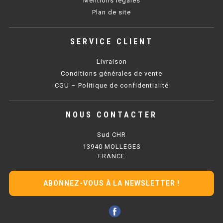
Mentions légales
PLAQUE 700 GAZ
Plan de site
PLAQUE 900 GAZ
SERVICE CLIENT
PLAQUE 600 ÉLECTRIQUE
Livraison
PLAQUE 650 ÉLECTRIQUE
Conditions générales de vente
CGU – Politique de confidentialité
PLAQUE 700 ÉLECTRIQUE
PLAQUE 900 ÉLECTRIQUE
NOUS CONTACTER
Sud CHR
FRITEUSE
13940 MOLLEGES
FRANCE
FRITEUSE SÉRIE UOC
ABONNEZ-VOUS À LA NEWSLETTER !
FRITEUSE 600 GAZ
FRITEUSE 650 GAZ