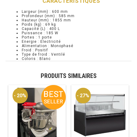
CARACTÉRISTIQUES
RÉFRIGÉRATEUR POISSON
Largeur (mm) :
600 mm
Profondeur (mm) :
585 mm
Hauteur (mm) :
1855 mm
CONGÉLATEUR
Poids (kg) :
69 kg
Capacité (L) :
400 L
Puissance :
185 W
CONGÉLATEUR VITRÉ
Portes :
1 porte
Energie :
Electricité
Alimentation :
Monophasé
Froid :
Positif
Type de froid :
Ventilé
CONGÉLATEURS HORIZONTAUX
Coloris :
Blanc
CELLULE DE REFROIDISSEMENT
PRODUITS SIMILAIRES
ARMOIRE À BOISSONS
- 20%
- 27%
VITRINE À BOISSONS
ARRIÈRE-BAR
CAVE À VIN