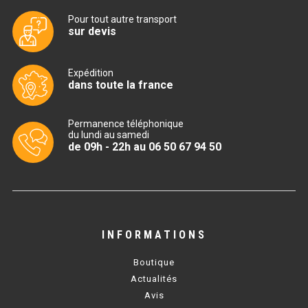
CUISINIÈRE SÉRIE UOC
Pour tout autre transport
sur devis
CUISINIÈRE 600 GAZ
CUISINIÈRE 700 GAZ
Expédition
dans toute la france
CUISINIÈRE 900 GAZ
CUISINIÈRE 600 ÉLECTRIQUE
Permanence téléphonique
du lundi au samedi
de 09h - 22h au 06 50 67 94 50
CUISINIÈRE 700 ÉLECTRIQUE
CUISINIÈRE 900 ÉLECTRIQUE
BAIN MARIE
INFORMATIONS
BAIN MARIE SÉRIE UOC
Boutique
BAIN MARIE 600 ÉLECTRIQUE
Actualités
Avis
BAIN MARIE 700 ÉLECTRIQUE