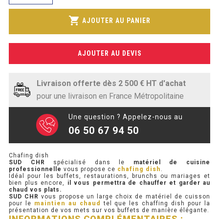
de
SOUBASSEMENT RÉFRIGÉRÉ
est :
Chafing
shopping_cart
158,19€.
AJOUTER AU PANIER
dish
TABLE DE PRÉPARATION
AJOUTER AU DEVIS
TABLE DE PRÉPARATION COMPACTE
TABLE DE PRÉPARATION 700 / 800
Livraison offerte dès 2 500 € HT d'achat
SALADETTE COMPACTE
pour une livraison en France Métropolitaine
SALADETTE COMPACTE VITRÉE
Une question ? Appelez-nous au
06 50 67 94 50
SALADETTE 800 VITRÉE
Chafing dish
SUD CHR
spécialisé dans le
matériel de cuisine
MEUBLE À PIZZA
professionnelle
vous propose ce
chafing dish
.
Idéal pour les buffets, restaurations, brunchs ou mariages et
bien plus encore,
il vous permettra de chauffer et garder au
MEUBLE À PIZZA COMPACT
chaud vos plats.
SUD CHR
vous propose un large choix de matériel de cuisson
pour le
maintien au chaud
tel que les chaffing dish pour la
MEUBLE À PIZZA
présentation de vos mets sur vos buffets de manière élégante.
INFORMATIONS COMPLÉMENTAIRES :