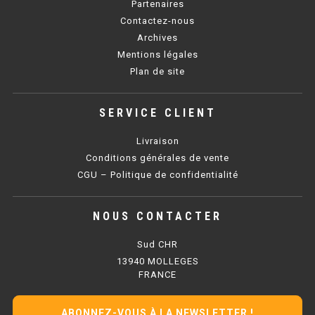
Partenaires
Contactez-nous
BAIN MARIE 900 ÉLECTRIQUE
Archives
Mentions légales
CHAUFFE FRITES
Plan de site
CHAUFFE FRITES SÉRIE UOC
SERVICE CLIENT
CHAUFFE FRITES 600 ÉLECTRIQUE
Livraison
Conditions générales de vente
CHAUFFE FRITES 700 ÉLECTRIQUE
CGU – Politique de confidentialité
PLAQUE DE CUISSON
NOUS CONTACTER
PLAQUE SÉRIE UOC
Sud CHR
13940 MOLLEGES
PLAQUE 600 GAZ
FRANCE
PLAQUE 650 GAZ
ABONNEZ-VOUS À LA NEWSLETTER !