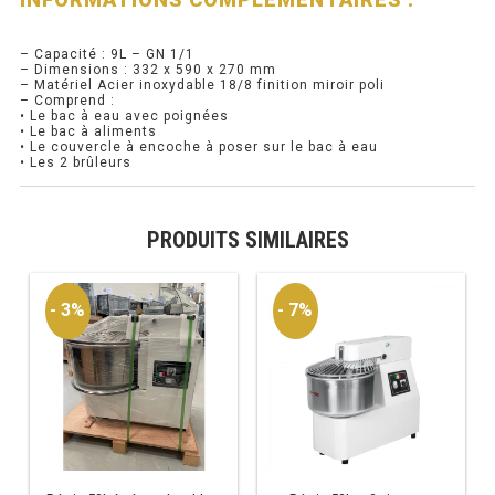
PRÉSENTOIR À INGRÉDIENTS
– Capacité : 9L – GN 1/1
– Dimensions : 332 x 590 x 270 mm
– Matériel Acier inoxydable 18/8 finition miroir poli
PROFONDEUR 300 VITRÉE
– Comprend :
• Le bac à eau avec poignées
• Le bac à aliments
PROFONDEUR 400 VITRÉE
• Le couvercle à encoche à poser sur le bac à eau
• Les 2 brûleurs
PROFONDEUR 300 INOX
PROFONDEUR 400 INOX
PRODUITS SIMILAIRES
ARMOIRE RÉFRIGÉRÉE
- 3%
- 7%
RÉFRIGÉRATEUR
RÉFRIGÉRATEUR VITRÉ
RÉFRI / CONGÉL BOULANGERIE
RÉFRI / CONGÉL PÂTISSERIE