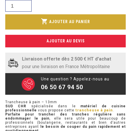
était :
SOUBASSEMENT RÉFRIGÉRÉ
quantité
actuel
1
de
est :
948,89€.
Trancheuse
TABLE DE PRÉPARATION
shopping_cart
1
AJOUTER AU PANIER
à
813,47€.
pain
TABLE DE PRÉPARATION COMPACTE
-
AJOUTER AU DEVIS
13mm
TABLE DE PRÉPARATION 700 / 800
SALADETTE COMPACTE
Livraison offerte dès 2 500 € HT d'achat
pour une livraison en France Métropolitaine
SALADETTE COMPACTE VITRÉE
Une question ? Appelez-nous au
SALADETTE 800 VITRÉE
06 50 67 94 50
MEUBLE À PIZZA
Trancheuse à pain – 13mm
SUD CHR
spécialisée dans le
matériel de cuisine
professionnelle
vous propose cette
trancheuse à pain
.
MEUBLE À PIZZA COMPACT
Parfaite pour trancher des tranches régulière sans
endommager le pain
, elle sera utile pour beaucoup de
professionnels (boulangerie, restaurants et bien d’autres
MEUBLE À PIZZA
entreprises ayant
le besoin de couper du pain rapidement et
quotidiennement.