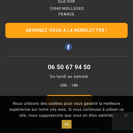
Sud CHR
PLAQUE 700 GAZ
13940 MOLLEGES
FRANCE
PLAQUE 900 GAZ
PLAQUE 600 ÉLECTRIQUE
ABONNEZ-VOUS À LA NEWSLETTER !
PLAQUE 650 ÉLECTRIQUE
PLAQUE 700 ÉLECTRIQUE
06 50 67 94 50
PLAQUE 900 ÉLECTRIQUE
Du lundi au samedi
FRITEUSE
09h - 18h
FRITEUSE SÉRIE UOC
email
CONTACT
Nous utilisons des cookies pour vous garantir la meilleure
expérience sur notre site web. Si vous continuez à utiliser ce
FRITEUSE 600 GAZ
site, nous supposerons que vous en êtes satisfait.
FRITEUSE 650 GAZ
OK
Copyright © 2026 Sud CHR.
Developpé par ELTISS