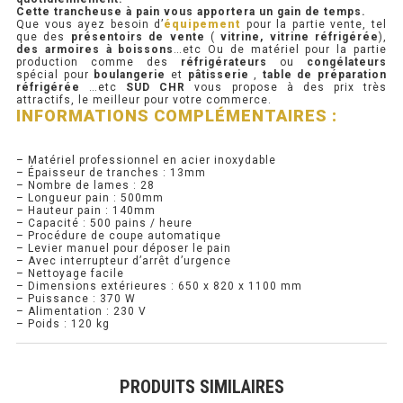
Cette trancheuse à pain vous apportera un gain de temps.
Que vous ayez besoin d’
équipement
pour la partie vente, tel
PRÉSENTOIR À INGRÉDIENTS
que des
présentoirs de vente
(
vitrine, vitrine réfrigérée
),
des armoires à boissons
…etc Ou de matériel pour la partie
production comme des
réfrigérateurs
ou
congélateurs
spécial pour
boulangerie
et
pâtisserie
,
table de préparation
PROFONDEUR 300 VITRÉE
réfrigérée
…etc
SUD CHR
vous propose à des prix très
attractifs, le meilleur pour votre commerce.
INFORMATIONS COMPLÉMENTAIRES :
PROFONDEUR 400 VITRÉE
PROFONDEUR 300 INOX
– Matériel professionnel en acier inoxydable
– Épaisseur de tranches : 13mm
– Nombre de lames : 28
PROFONDEUR 400 INOX
– Longueur pain : 500mm
– Hauteur pain : 140mm
– Capacité : 500 pains / heure
– Procédure de coupe automatique
ARMOIRE RÉFRIGÉRÉE
– Levier manuel pour déposer le pain
– Avec interrupteur d’arrêt d’urgence
– Nettoyage facile
RÉFRIGÉRATEUR
– Dimensions extérieures : 650 x 820 x 1100 mm
– Puissance : 370 W
– Alimentation : 230 V
RÉFRIGÉRATEUR VITRÉ
– Poids : 120 kg
RÉFRI / CONGÉL BOULANGERIE
PRODUITS SIMILAIRES
RÉFRI / CONGÉL PÂTISSERIE