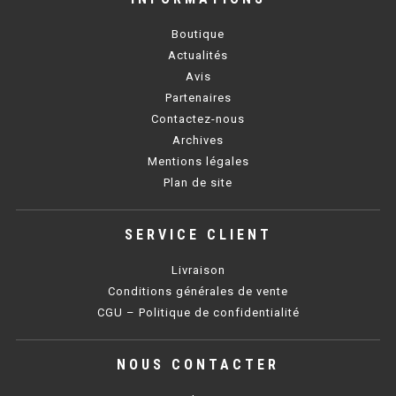
Boutique
BAIN MARIE 900 ÉLECTRIQUE
Actualités
Avis
CHAUFFE FRITES
Partenaires
Contactez-nous
CHAUFFE FRITES SÉRIE UOC
Archives
Mentions légales
CHAUFFE FRITES 600 ÉLECTRIQUE
Plan de site
CHAUFFE FRITES 700 ÉLECTRIQUE
SERVICE CLIENT
PLAQUE DE CUISSON
Livraison
Conditions générales de vente
PLAQUE SÉRIE UOC
CGU – Politique de confidentialité
PLAQUE 600 GAZ
NOUS CONTACTER
PLAQUE 650 GAZ