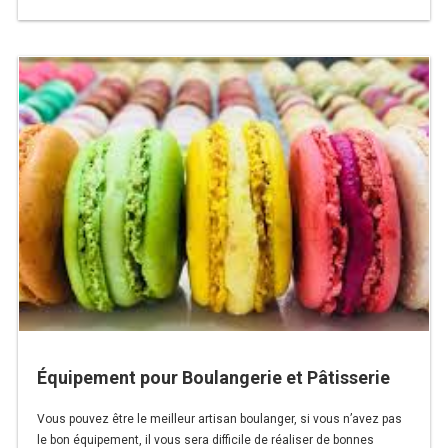
« ÉQUIPEMENT
POUR
RÉFRIGÉRATEUR POISSON
PÂTISSERIE »
CONGÉLATEUR
CONGÉLATEUR VITRÉ
CONGÉLATEURS HORIZONTAUX
CELLULE DE REFROIDISSEMENT
ARMOIRE À BOISSONS
VITRINE À BOISSONS
ARRIÈRE-BAR
Équipement pour Boulangerie et Pâtisserie
CAVE À VIN
Vous pouvez être le meilleur artisan boulanger, si vous n’avez pas
le bon équipement, il vous sera difficile de réaliser de bonnes