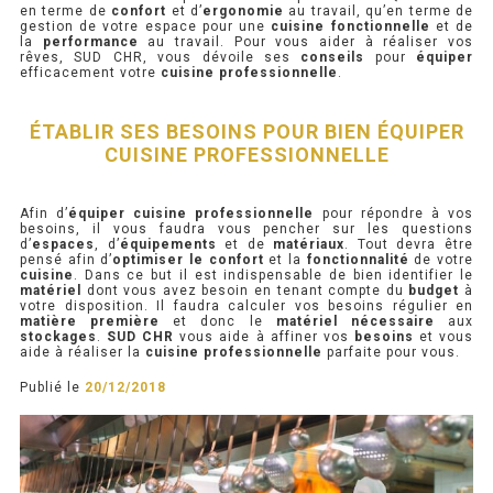
en terme de
confort
et d’
ergonomie
au travail, qu’en terme de
gestion de votre espace pour une
cuisine fonctionnelle
et de
la
performance
au travail. Pour vous aider à réaliser vos
rêves, SUD CHR, vous dévoile ses
conseils
pour
équiper
efficacement votre
cuisine professionnelle
.
TABLE RÉFRIGÉRÉE
TABLE COMPACTE
ÉTABLIR SES BESOINS POUR BIEN ÉQUIPER
CUISINE PROFESSIONNELLE
TABLE 600
Afin d’
équiper cuisine professionnelle
pour répondre à vos
TABLE 700 – 2 PORTES
besoins, il vous faudra vous pencher sur les questions
d’
espaces
, d’
équipements
et de
matériaux
. Tout devra être
pensé afin d’
optimiser le confort
et la
fonctionnalité
de votre
TABLE 700 – 3 PORTES
cuisine
. Dans ce but il est indispensable de bien identifier le
matériel
dont vous avez besoin en tenant compte du
budget
à
votre disposition. Il faudra calculer vos besoins régulier en
TABLE 700 – 4 PORTES
matière première
et donc le
matériel nécessaire
aux
stockages
.
SUD CHR
vous aide à affiner vos
besoins
et vous
aide à réaliser la
cuisine professionnelle
parfaite pour vous.
TABLE 800
Publié le
20/12/2018
TABLE 700 VITRÉE
TABLE CONGÉLATEUR