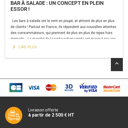
CUISINIÈRE SÉRIE UOC
BAR À SALADE : UN CONCEPT EN PLEIN
ESSOR !
CUISINIÈRE 600 GAZ
Les bars à salade ont le vent en poupe, et attirent de plus en plus
CUISINIÈRE 700 GAZ
de clients ! Partout en France, ils répondent aux nouvelles attentes
des consommateurs, qui prennent de plus en plus de repas hors
CUISINIÈRE 900 GAZ
domicile. Le marché de la restauration rapide est marqué par une
tendance forte : les consommateurs …
keyboard_arrow_right
LIRE PLUS
CUISINIÈRE 600 ÉLECTRIQUE
de
Continuer la lecture
« BAR
CUISINIÈRE 700 ÉLECTRIQUE
keyboard_arrow_up
À
SALADE
CUISINIÈRE 900 ÉLECTRIQUE
:
UN
CONCEPT
BAIN MARIE
EN
PLEIN
BAIN MARIE SÉRIE UOC
ESSOR
Livraison offerte
! »
à partir de 2 500 € HT
BAIN MARIE 600 ÉLECTRIQUE
BAIN MARIE 700 ÉLECTRIQUE