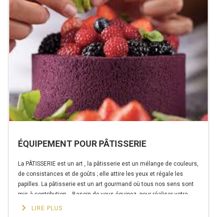
PRÉSENTOIR À INGRÉDIENTS
PROFONDEUR 300 VITRÉE
PROFONDEUR 400 VITRÉE
PROFONDEUR 300 INOX
PROFONDEUR 400 INOX
ARMOIRE RÉFRIGÉRÉE
ÉQUIPEMENT POUR PÂTISSERIE
RÉFRIGÉRATEUR
La PÂTISSERIE est un art , la pâtisserie est un mélange de couleurs,
RÉFRIGÉRATEUR VITRÉ
de consistances et de goûts ; elle attire les yeux et régale les
papilles. La pâtisserie est un art gourmand où tous nos sens sont
RÉFRI / CONGÉL BOULANGERIE
mis à contribution. Besoin de vous équipez pour réaliser votre
gâteau ou vos pâtisseries ? Chez …
keyboard_arrow_right
LIRE PLUS
de
RÉFRI / CONGÉL PÂTISSERIE
Continuer la lecture