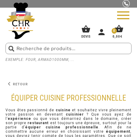
shopping_basket
shopping_basket
person
0
0,00
€
DEVIS
EXEMPLE: FOUR, ARMAD1000MM, ...
ACCUEIL
»
ÉQUIPER CUISINE PROFESSIONNELLE
PIZZERIA
BOUCHERIE
keyboard_arrow_left
RETOUR
SNACK
ÉQUIPER CUISINE PROFESSIONNELLE
BOULANGERIE
Vous êtes passionné de
cuisine
et souhaitez vivre pleinement
votre passion en devenant
cuisinier
? Que vous ayez de
l’
expérience
ou que vous démarriez dans le domaine, créer
GLACIER
son propre
restaurant
est toujours une épreuve, surtout pour la
partie d’
équiper cuisine professionnelle
. Afin de ne
commettre aucune erreur en choisissant votre
équipement
,
vous devrez tenir compte de tous les paramètres. Que ce soit