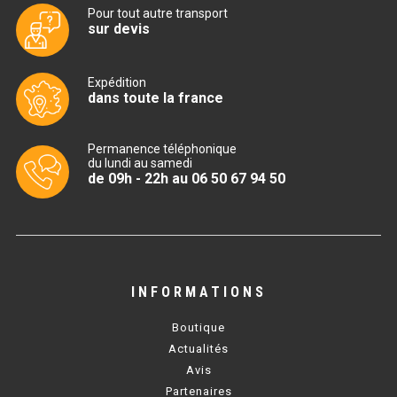
Pour tout autre transport
sur devis
BAIN MARIE 900 ÉLECTRIQUE
Expédition
CHAUFFE FRITES
dans toute la france
CHAUFFE FRITES SÉRIE UOC
Permanence téléphonique
du lundi au samedi
CHAUFFE FRITES 600 ÉLECTRIQUE
de 09h - 22h au 06 50 67 94 50
CHAUFFE FRITES 700 ÉLECTRIQUE
PLAQUE DE CUISSON
INFORMATIONS
PLAQUE SÉRIE UOC
Boutique
PLAQUE 600 GAZ
Actualités
Avis
PLAQUE 650 GAZ
Partenaires