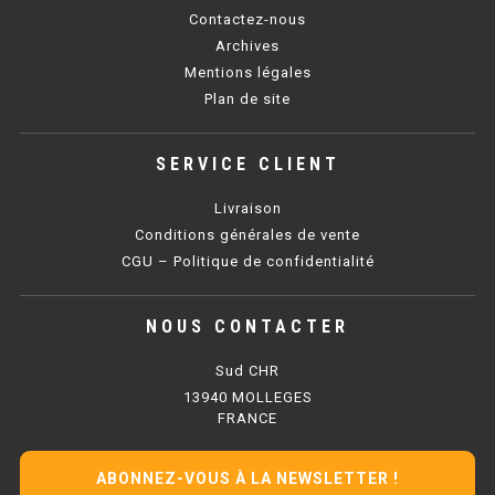
PLAQUE 700 GAZ
Contactez-nous
Archives
PLAQUE 900 GAZ
Mentions légales
Plan de site
PLAQUE 600 ÉLECTRIQUE
PLAQUE 650 ÉLECTRIQUE
SERVICE CLIENT
PLAQUE 700 ÉLECTRIQUE
Livraison
Conditions générales de vente
PLAQUE 900 ÉLECTRIQUE
CGU – Politique de confidentialité
FRITEUSE
NOUS CONTACTER
FRITEUSE SÉRIE UOC
Sud CHR
13940 MOLLEGES
FRITEUSE 600 GAZ
FRANCE
FRITEUSE 650 GAZ
ABONNEZ-VOUS À LA NEWSLETTER !