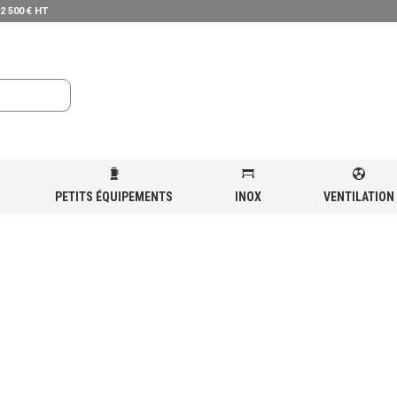
 2 500 € HT
PETITS ÉQUIPEMENTS
INOX
VENTILATION
INIÈRE 700 GAZ
»
CUISINIÈRE GAZ 6 BRÛLEURS (33.5KW) SUR PIEDS