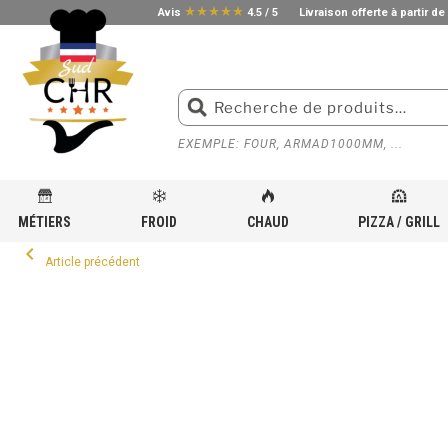
star_rate
star_rate
star_rate
star_rate
star_rate
Avis
4.5 / 5
Livraison offerte à partir de
EXEMPLE: FOUR, ARMAD1000MM, ...
MÉTIERS
FROID
CHAUD
PIZZA / GRILL
ACCUEIL
»
MATÉRIEL DE CUISSON POUR CUISINE PROFESSIONNELLE
»
CUISINIÈRE
»
CUIS
keyboard_arrow_left
Article précédent