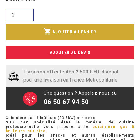
initial
SOUBASSEMENT RÉFRIGÉRÉ
prix
était :
quantité
actuel
2
de
TABLE DE PRÉPARATION
est :
446,19€.
Cuisinière
shopping_cart
2
AJOUTER AU PANIER
gaz
TABLE DE PRÉPARATION COMPACTE
157,89€.
6
TABLE DE PRÉPARATION 700 / 800
brûleurs
AJOUTER AU DEVIS
(33.5kW)
SALADETTE COMPACTE
sur
pieds
Livraison offerte dès 2 500 € HT d'achat
SALADETTE COMPACTE VITRÉE
pour une livraison en France Métropolitaine
SALADETTE 800 VITRÉE
Une question ? Appelez-nous au
06 50 67 94 50
MEUBLE À PIZZA
Cuisinière gaz 6 brûleurs (33.5kW) sur pieds
MEUBLE À PIZZA COMPACT
SUD CHR
spécialisé
dans le
matériel de cuisine
professionnelle
vous propose cette
cuisinière gaz 6
bruleurs sur pied.
MEUBLE À PIZZA
Idéal pour les snacks et autres établissements
professionnels, il offre un rendement optimal et un