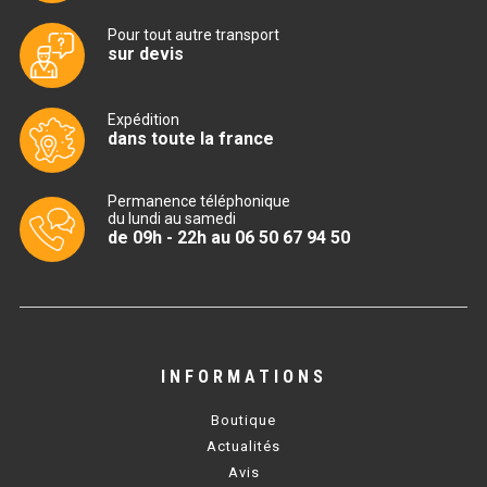
CUISINIÈRE SÉRIE UOC
Pour tout autre transport
CUISINIÈRE 600 GAZ
sur devis
CUISINIÈRE 700 GAZ
Expédition
dans toute la france
CUISINIÈRE 900 GAZ
CUISINIÈRE 600 ÉLECTRIQUE
Permanence téléphonique
du lundi au samedi
CUISINIÈRE 700 ÉLECTRIQUE
de 09h - 22h au 06 50 67 94 50
CUISINIÈRE 900 ÉLECTRIQUE
BAIN MARIE
INFORMATIONS
BAIN MARIE SÉRIE UOC
Boutique
BAIN MARIE 600 ÉLECTRIQUE
Actualités
Avis
BAIN MARIE 700 ÉLECTRIQUE