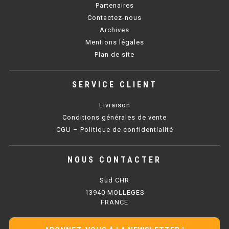
Partenaires
Contactez-nous
BAIN MARIE 900 ÉLECTRIQUE
Archives
Mentions légales
CHAUFFE FRITES
Plan de site
CHAUFFE FRITES SÉRIE UOC
SERVICE CLIENT
CHAUFFE FRITES 600 ÉLECTRIQUE
Livraison
CHAUFFE FRITES 700 ÉLECTRIQUE
Conditions générales de vente
CGU – Politique de confidentialité
PLAQUE DE CUISSON
NOUS CONTACTER
PLAQUE SÉRIE UOC
Sud CHR
13940 MOLLEGES
PLAQUE 600 GAZ
FRANCE
PLAQUE 650 GAZ