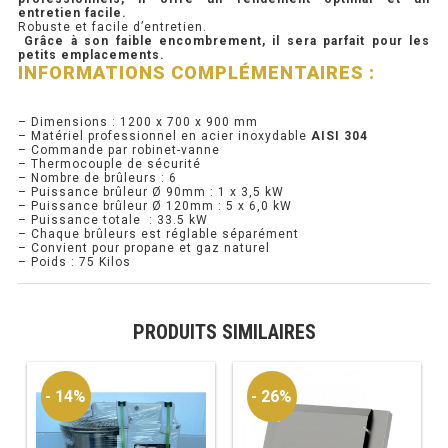
entretien facile.
Robuste et facile d’entretien.
PRÉSENTOIR À INGRÉDIENTS
Grâce à son faible encombrement, il sera parfait pour les
petits emplacements.
INFORMATIONS COMPLÉMENTAIRES :
PROFONDEUR 300 VITRÉE
– Dimensions : 1200 x 700 x 900 mm
PROFONDEUR 400 VITRÉE
– Matériel professionnel en acier inoxydable
AISI 304
– Commande par robinet-vanne
– Thermocouple de sécurité
PROFONDEUR 300 INOX
– Nombre de brûleurs : 6
– Puissance brûleur Ø 90mm : 1 x 3,5 kW
– Puissance brûleur Ø 120mm : 5 x 6,0 kW
PROFONDEUR 400 INOX
– Puissance totale : 33.5 kW
– Chaque brûleurs est réglable séparément
– Convient pour propane et gaz naturel
– Poids : 75 Kilos
ARMOIRE RÉFRIGÉRÉE
RÉFRIGÉRATEUR
PRODUITS SIMILAIRES
RÉFRIGÉRATEUR VITRÉ
- 14%
- 26%
RÉFRI / CONGÉL BOULANGERIE
RÉFRI / CONGÉL PÂTISSERIE