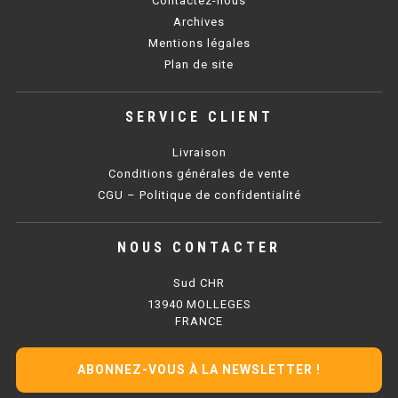
Contactez-nous
SOUBASSEMENT RÉFRIGÉRÉ
Archives
Mentions légales
TABLE DE PRÉPARATION
Plan de site
TABLE DE PRÉPARATION COMPACTE
SERVICE CLIENT
TABLE DE PRÉPARATION 700 / 800
Livraison
SALADETTE COMPACTE
Conditions générales de vente
CGU – Politique de confidentialité
SALADETTE COMPACTE VITRÉE
NOUS CONTACTER
SALADETTE 800 VITRÉE
Sud CHR
MEUBLE À PIZZA
13940 MOLLEGES
FRANCE
MEUBLE À PIZZA COMPACT
ABONNEZ-VOUS À LA NEWSLETTER !
MEUBLE À PIZZA