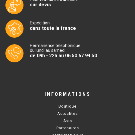
sur devis
TABLE RÉFRIGÉRÉE
Expédition
dans toute la france
TABLE COMPACTE
Permanence téléphonique
TABLE 600
du lundi au samedi
de 09h - 22h au 06 50 67 94 50
TABLE 700 – 2 PORTES
TABLE 700 – 3 PORTES
TABLE 700 – 4 PORTES
INFORMATIONS
TABLE 800
Boutique
TABLE 700 VITRÉE
Actualités
Avis
TABLE CONGÉLATEUR
Partenaires