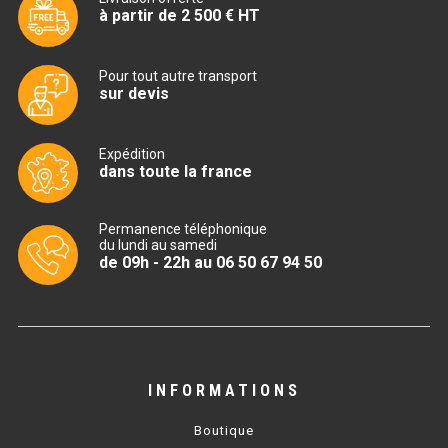
CUISINIÈRE SÉRIE UOC
à partir de 2 500 € HT
CUISINIÈRE 600 GAZ
Pour tout autre transport
CUISINIÈRE 700 GAZ
sur devis
CUISINIÈRE 900 GAZ
Expédition
dans toute la france
CUISINIÈRE 600 ÉLECTRIQUE
CUISINIÈRE 700 ÉLECTRIQUE
Permanence téléphonique
du lundi au samedi
CUISINIÈRE 900 ÉLECTRIQUE
de 09h - 22h au 06 50 67 94 50
BAIN MARIE
BAIN MARIE SÉRIE UOC
INFORMATIONS
BAIN MARIE 600 ÉLECTRIQUE
Boutique
BAIN MARIE 700 ÉLECTRIQUE