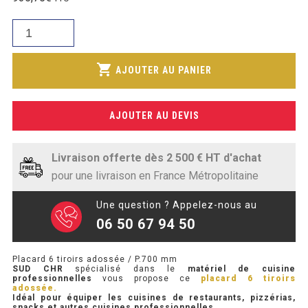
initial
SOUBASSEMENT RÉFRIGÉRÉ
prix
était :
quantité
actuel
987,36€.
de
TABLE DE PRÉPARATION
est :
Placard
shopping_cart
779,79€.
AJOUTER AU PANIER
6
TABLE DE PRÉPARATION COMPACTE
tiroirs
TABLE DE PRÉPARATION 700 / 800
adossée
AJOUTER AU DEVIS
/
SALADETTE COMPACTE
P.700
mm
Livraison offerte dès 2 500 € HT d'achat
SALADETTE COMPACTE VITRÉE
pour une livraison en France Métropolitaine
SALADETTE 800 VITRÉE
Une question ? Appelez-nous au
06 50 67 94 50
MEUBLE À PIZZA
Placard 6 tiroirs adossée / P.700 mm
MEUBLE À PIZZA COMPACT
SUD CHR
spécialisé dans le
matériel de cuisine
professionnelles
vous propose ce
placard 6 tiroirs
adossée.
MEUBLE À PIZZA
Idéal pour équiper les cuisines de restaurants, pizzérias,
snacks et autres cuisines professionnelles .