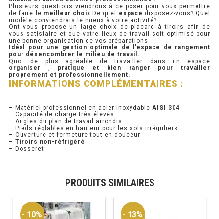
Plusieurs questions viendrons à ce poser pour vous permettre
de faire le
meilleur choix
.De quel
espace
disposez-vous? Quel
PRÉSENTOIR À INGRÉDIENTS
modèle conviendrais le mieux à votre activité?
Ont vous propose un large choix de placard à tiroirs afin de
vous satisfaire et que votre lieux de travail soit optimisé pour
une bonne organisation de vos préparations.
PROFONDEUR 300 VITRÉE
Idéal pour une gestion optimale de l’espace de rangement
pour désencombrer le milieu de travail.
Quoi de plus agréable de travailler dans un espace
PROFONDEUR 400 VITRÉE
organiser
,
pratique et bien ranger pour travailler
proprement et professionnellement.
INFORMATIONS COMPLÉMENTAIRES :
PROFONDEUR 300 INOX
PROFONDEUR 400 INOX
– Matériel professionnel en acier inoxydable
AISI 304
– Capacité de charge très élevés
– Angles du plan de travail arrondis
– Pieds réglables en hauteur pour les sols irréguliers
ARMOIRE RÉFRIGÉRÉE
– Ouverture et fermeture tout en douceur
–
Tiroirs non-réfrigéré
– Dosseret
RÉFRIGÉRATEUR
RÉFRIGÉRATEUR VITRÉ
PRODUITS SIMILAIRES
RÉFRI / CONGÉL BOULANGERIE
- 10%
- 13%
RÉFRI / CONGÉL PÂTISSERIE