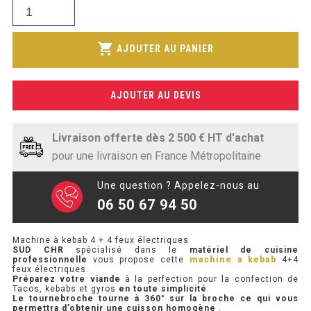
SOUBASSEMENT RÉFRIGÉRÉ
quantité
actuel
3
de
est :
199,89€.
Machine
TABLE DE PRÉPARATION
shopping_cart
2
AJOUTER AU PANIER
à
345,00€.
kebab
TABLE DE PRÉPARATION COMPACTE
4
AJOUTER AU DEVIS
+
TABLE DE PRÉPARATION 700 / 800
4
feux
SALADETTE COMPACTE
Livraison offerte dès 2 500 € HT d'achat
électriques
pour une livraison en France Métropolitaine
SALADETTE COMPACTE VITRÉE
Une question ? Appelez-nous au
SALADETTE 800 VITRÉE
06 50 67 94 50
MEUBLE À PIZZA
Machine à kebab 4 + 4 feux électriques
SUD CHR
spécialisé dans le
matériel de cuisine
professionnelle
vous propose cette
machine a kebab
4+4
MEUBLE À PIZZA COMPACT
feux électriques.
Préparez votre viande
à la perfection pour la confection de
Tacos, kebabs et gyros
en toute simplicité
.
MEUBLE À PIZZA
Le tournebroche tourne à 360° sur la broche ce qui vous
permettra d’obtenir une cuisson homogène
.