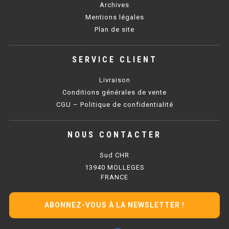
Archives
Mentions légales
BAIN MARIE 900 ÉLECTRIQUE
Plan de site
CHAUFFE FRITES
SERVICE CLIENT
CHAUFFE FRITES SÉRIE UOC
Livraison
Conditions générales de vente
CHAUFFE FRITES 600 ÉLECTRIQUE
CGU – Politique de confidentialité
CHAUFFE FRITES 700 ÉLECTRIQUE
NOUS CONTACTER
PLAQUE DE CUISSON
Sud CHR
13940 MOLLEGES
PLAQUE SÉRIE UOC
FRANCE
PLAQUE 600 GAZ
ABONNEZ-VOUS À LA NEWSLETTER !
PLAQUE 650 GAZ