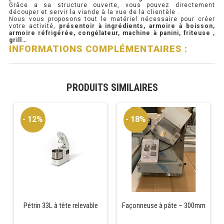
Grâce a sa structure ouverte, vous pouvez directement
découper et servir la viande à la vue de la clientèle .
PRÉSENTOIR À INGRÉDIENTS
Nous vous proposons tout le matériel nécessaire pour créer
votre activité,
présentoir à ingrédients, armoire à boisson,
armoire réfrigérée, congélateur, machine à panini, friteuse ,
grill…
PROFONDEUR 300 VITRÉE
INFORMATIONS COMPLÉMENTAIRES :
PROFONDEUR 400 VITRÉE
PROFONDEUR 300 INOX
PRODUITS SIMILAIRES
PROFONDEUR 400 INOX
- 12%
- 18%
ARMOIRE RÉFRIGÉRÉE
RÉFRIGÉRATEUR
RÉFRIGÉRATEUR VITRÉ
RÉFRI / CONGÉL BOULANGERIE
Pétrin 33L à tête relevable
Façonneuse à pâte – 300mm
RÉFRI / CONGÉL PÂTISSERIE