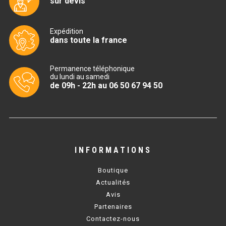
sur devis
CUISINIÈRE SÉRIE UOC
CUISINIÈRE 600 GAZ
Expédition
dans toute la france
CUISINIÈRE 700 GAZ
CUISINIÈRE 900 GAZ
Permanence téléphonique
du lundi au samedi
de 09h - 22h au 06 50 67 94 50
CUISINIÈRE 600 ÉLECTRIQUE
CUISINIÈRE 700 ÉLECTRIQUE
CUISINIÈRE 900 ÉLECTRIQUE
INFORMATIONS
BAIN MARIE
Boutique
BAIN MARIE SÉRIE UOC
Actualités
Avis
BAIN MARIE 600 ÉLECTRIQUE
Partenaires
Contactez-nous
BAIN MARIE 700 ÉLECTRIQUE