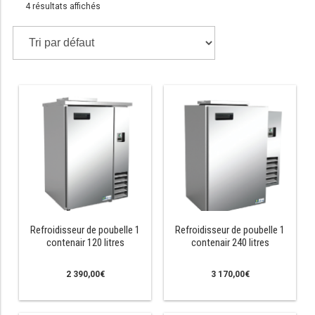
4 résultats affichés
TABLE RÉFRIGÉRÉE
TABLE COMPACTE
TABLE 600
TABLE 700 – 2 PORTES
TABLE 700 – 3 PORTES
TABLE 700 – 4 PORTES
TABLE 800
Refroidisseur de poubelle 1
Refroidisseur de poubelle 1
contenair 120 litres
contenair 240 litres
TABLE 700 VITRÉE
2 390,00
€
3 170,00
€
TABLE CONGÉLATEUR