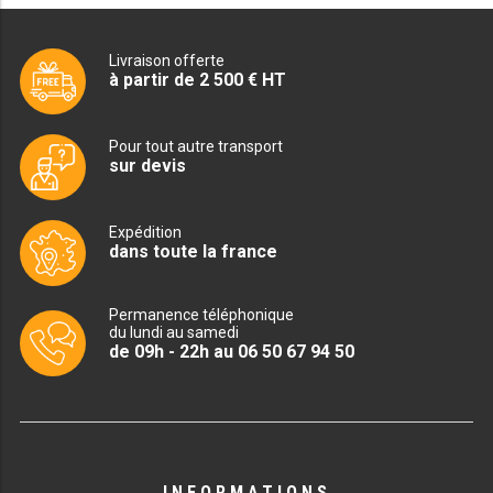
PRÉSENTOIR À INGRÉDIENTS
Livraison offerte
à partir de 2 500 € HT
PROFONDEUR 300 VITRÉE
PROFONDEUR 400 VITRÉE
Pour tout autre transport
sur devis
PROFONDEUR 300 INOX
PROFONDEUR 400 INOX
Expédition
dans toute la france
ARMOIRE RÉFRIGÉRÉE
Permanence téléphonique
du lundi au samedi
RÉFRIGÉRATEUR
de 09h - 22h au 06 50 67 94 50
RÉFRIGÉRATEUR VITRÉ
RÉFRI / CONGÉL BOULANGERIE
RÉFRI / CONGÉL PÂTISSERIE
INFORMATIONS