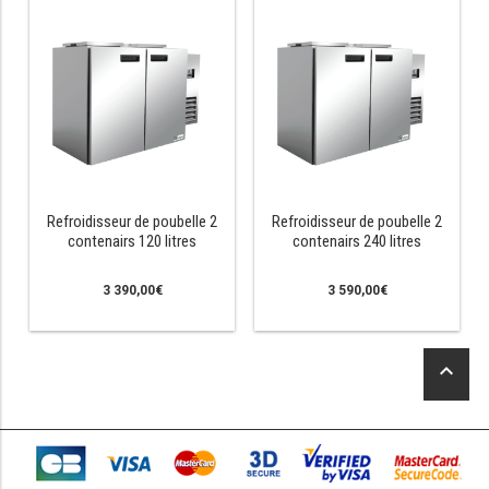
SOUBASSEMENT RÉFRIGÉRÉ
TABLE DE PRÉPARATION
ix
ix
TABLE DE PRÉPARATION COMPACTE
in
ax
TABLE DE PRÉPARATION 700 / 800
SALADETTE COMPACTE
Refroidisseur de poubelle 2
Refroidisseur de poubelle 2
contenairs 120 litres
contenairs 240 litres
SALADETTE COMPACTE VITRÉE
3 390,00
€
3 590,00
€
SALADETTE 800 VITRÉE
keyboard_arrow_up
MEUBLE À PIZZA
MEUBLE À PIZZA COMPACT
MEUBLE À PIZZA