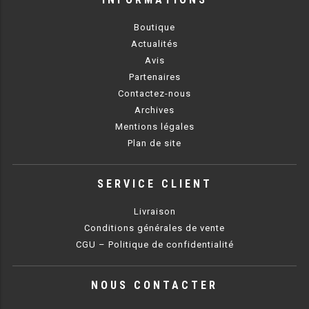
RÉFRIGÉRATEUR POISSON
Boutique
Actualités
CONGÉLATEUR
Avis
Partenaires
CONGÉLATEUR VITRÉ
Contactez-nous
Archives
CONGÉLATEURS HORIZONTAUX
Mentions légales
Plan de site
CELLULE DE REFROIDISSEMENT
SERVICE CLIENT
ARMOIRE À BOISSONS
Livraison
VITRINE À BOISSONS
Conditions générales de vente
ARRIÈRE-BAR
CGU – Politique de confidentialité
CAVE À VIN
NOUS CONTACTER