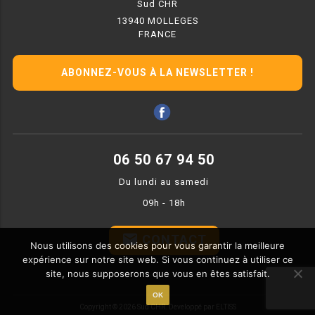
Sud CHR
MACHINES À GLAÇONS
13940 MOLLEGES
FRANCE
MACHINE À GRANITÉ
PRÉSENTOIR DE VENTE
ABONNEZ-VOUS À LA NEWSLETTER !
VITRINE SÉRIE UOC
VITRINE RÉFRIGÉRÉE
VITRINE À PÂTISSERIE
06 50 67 94 50
Du lundi au samedi
BUFFET CHAUD / FROID
09h - 18h
email
CONTACT
Nous utilisons des cookies pour vous garantir la meilleure
expérience sur notre site web. Si vous continuez à utiliser ce
site, nous supposerons que vous en êtes satisfait.
CUISINIÈRE
OK
Copyright © 2026 Sud CHR.
Developpé par ELTISS