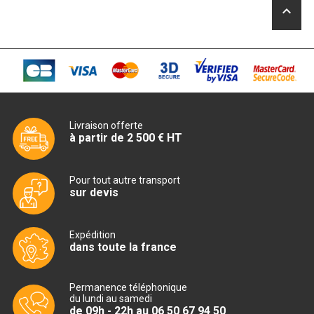
CUISINIÈRE SÉRIE UOC
keyboard_arrow_up
CUISINIÈRE 600 GAZ
CUISINIÈRE 700 GAZ
CUISINIÈRE 900 GAZ
CUISINIÈRE 600 ÉLECTRIQUE
Livraison offerte
à partir de 2 500 € HT
CUISINIÈRE 700 ÉLECTRIQUE
CUISINIÈRE 900 ÉLECTRIQUE
Pour tout autre transport
sur devis
BAIN MARIE
Expédition
dans toute la france
BAIN MARIE SÉRIE UOC
BAIN MARIE 600 ÉLECTRIQUE
Permanence téléphonique
du lundi au samedi
de 09h - 22h au 06 50 67 94 50
BAIN MARIE 700 ÉLECTRIQUE