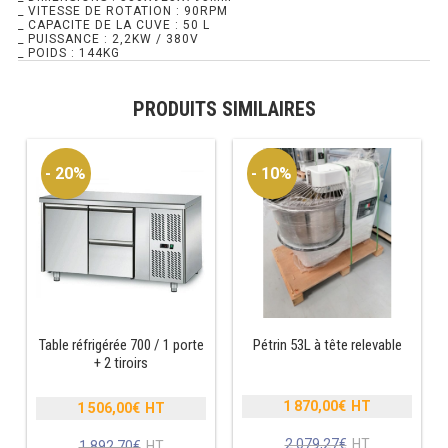
_ VITESSE DE ROTATION : 90RPM
_ CAPACITE DE LA CUVE : 50 L
RÉFRIGÉRATEUR POISSON
_ PUISSANCE : 2,2KW / 380V
_ POIDS : 144KG
CONGÉLATEUR
PRODUITS SIMILAIRES
CONGÉLATEUR VITRÉ
- 20%
- 10%
CONGÉLATEURS HORIZONTAUX
CELLULE DE REFROIDISSEMENT
ARMOIRE À BOISSONS
VITRINE À BOISSONS
Table réfrigérée 700 / 1 porte
Pétrin 53L à tête relevable
ARRIÈRE-BAR
+ 2 tiroirs
CAVE À VIN
1 870,00
€
1 506,00
€
Le
Le
prix
prix
Le
2 079,27
€
Le
1 892,70
€