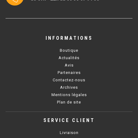
BAIN MARIE 900 ÉLECTRIQUE
CHAUFFE FRITES
INFORMATIONS
CHAUFFE FRITES SÉRIE UOC
Boutique
CHAUFFE FRITES 600 ÉLECTRIQUE
Actualités
Avis
CHAUFFE FRITES 700 ÉLECTRIQUE
Partenaires
Contactez-nous
Archives
PLAQUE DE CUISSON
Mentions légales
Plan de site
PLAQUE SÉRIE UOC
PLAQUE 600 GAZ
SERVICE CLIENT
PLAQUE 650 GAZ
Livraison