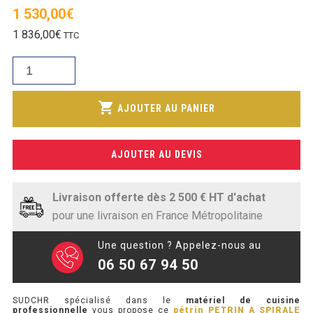
SOUBASSEMENT RÉFRIGÉRÉ
1 530,00
€
1 836,00
€
TTC
TABLE DE PRÉPARATION
quantité
TABLE DE PRÉPARATION COMPACTE
de
PETRIN
shopping_cart
TABLE DE PRÉPARATION 700 / 800
AJOUTER AU PANIER
A
SPIRALE
SALADETTE COMPACTE
50L
AJOUTER AU DEVIS
2
SALADETTE COMPACTE VITRÉE
VITESSE
380V
SALADETTE 800 VITRÉE
Livraison offerte dès 2 500 € HT d'achat
TETE
pour une livraison en France Métropolitaine
FIXE
MEUBLE À PIZZA
Une question ? Appelez-nous au
06 50 67 94 50
MEUBLE À PIZZA COMPACT
MEUBLE À PIZZA
SUDCHR spécialisé dans le
matériel de cuisine
professionnelle
vous propose ce
pétrin PETRIN A SPIRALE