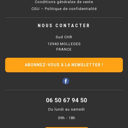
Conditions générales de vente
PLAQUE 700 GAZ
CGU – Politique de confidentialité
PLAQUE 900 GAZ
NOUS CONTACTER
PLAQUE 600 ÉLECTRIQUE
Sud CHR
PLAQUE 650 ÉLECTRIQUE
13940 MOLLEGES
FRANCE
PLAQUE 700 ÉLECTRIQUE
PLAQUE 900 ÉLECTRIQUE
ABONNEZ-VOUS À LA NEWSLETTER !
FRITEUSE
FRITEUSE SÉRIE UOC
06 50 67 94 50
FRITEUSE 600 GAZ
Du lundi au samedi
09h - 18h
FRITEUSE 650 GAZ