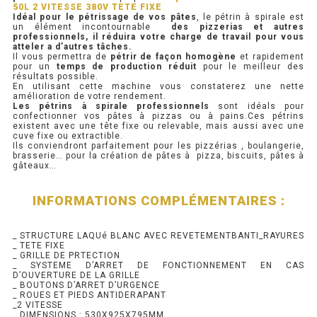
50L 2 VITESSE 380V TETE FIXE
Idéal pour le pétrissage de vos pâtes
, le pétrin à spirale est
PRÉSENTOIR À INGRÉDIENTS
un élément incontournable
des pizzerias et autres
professionnels, il réduira votre charge de travail pour vous
atteler a d’autres tâches.
Il vous permettra de
pétrir de façon homogène
et rapidement
PROFONDEUR 300 VITRÉE
pour un
temps de production réduit
pour le meilleur des
résultats possible.
En utilisant cette machine vous constaterez une nette
PROFONDEUR 400 VITRÉE
amélioration de votre rendement.
Les pétrins à spirale professionnels
sont idéals pour
confectionner vos pâtes à pizzas ou à pains.Ces pétrins
PROFONDEUR 300 INOX
existent avec une tête fixe ou relevable, mais aussi avec une
cuve fixe ou extractible.
Ils conviendront parfaitement pour les pizzérias , boulangerie,
PROFONDEUR 400 INOX
brasserie… pour la création de pâtes à pizza, biscuits, pâtes à
gâteaux…
ARMOIRE RÉFRIGÉRÉE
INFORMATIONS COMPLÉMENTAIRES :
RÉFRIGÉRATEUR
_ STRUCTURE LAQUé BLANC AVEC REVETEMENTBANTI_RAYURES
_ TETE FIXE
RÉFRIGÉRATEUR VITRÉ
_ GRILLE DE PRTECTION
_ SYSTEME D’ARRET DE FONCTIONNEMENT EN CAS
D’OUVERTURE DE LA GRILLE
RÉFRI / CONGÉL BOULANGERIE
_ BOUTONS D’ARRET D’URGENCE
_ ROUES ET PIEDS ANTIDERAPANT
_2 VITESSE
RÉFRI / CONGÉL PÂTISSERIE
_ DIMENSIONS : 530X925X795MM