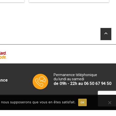
initial
prix
était :
actuel
2
est :
.
154,14€.
2
.
079,00€.
keyboard_arrow_up
Permanence téléphonique
du lundi au samedi
ance
de 09h - 22h au 06 50 67 94 50
e, nous supposerons que vous en êtes satisfait.
OK
06 50 67 94 50