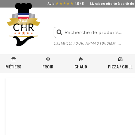
star_rate
star_rate
star_rate
star_rate
star_rate
Avis
4.5 / 5
Livraison offerte à partir de
EXEMPLE: FOUR, ARMAD1000MM, ...
MÉTIERS
FROID
CHAUD
PIZZA / GRILL
ACCUEIL
»
BOUTIQUE
»
ÉQUIPEMENT INOX POUR CUISINE PROFESSIONNELLE
»
ARMOIRE C