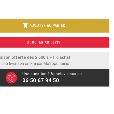
shopping_cart
AJOUTER AU PANIER
AJOUTER AU DEVIS
raison offerte dès 2 500 € HT d'achat
 une livraison en France Métropolitaine
Une question ? Appelez-nous au
06 50 67 94 50