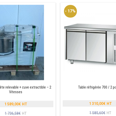
- 17%
ête relevable + cuve extractible – 2
Table réfrigérée 700 / 2 p
Vitesses
1 310,00
€
1 589,00
€
Le
Le
1 585,60
€
prix
Le
1 736,58
€
prix
Le