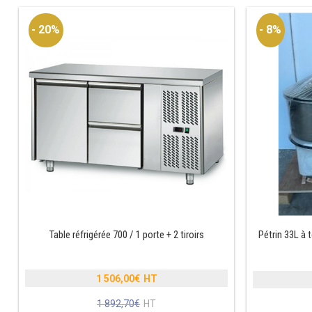
- 20%
- 8%
Table réfrigérée 700 / 1 porte + 2 tiroirs
Pétrin 33L à t
1 506,00
€
Le
1 892,70
€
prix
Le