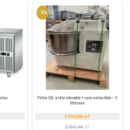
- 3%
ortes
Pétrin 53L à tête relevable + cuve extractible – 2
Vitesses
2 079,00
€
Le
2 154,14
€
prix
Le