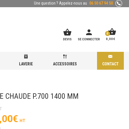
Une question ? Appelez-nous au
06 50 67 94 50
shopping_basket
shopping_basket
person
0
0,00
€
DEVIS
SE CONNECTER
LAVERIE
ACCESSOIRES
CONTACT
E CHAUDE P.700 1400 MM
,00
€
C