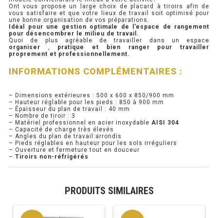
Ont vous propose un large choix de placard à tiroirs afin de
vous satisfaire et que votre lieux de travail soit optimisé pour
PRÉSENTOIR À INGRÉDIENTS
une bonne organisation de vos préparations.
Idéal pour une gestion optimale de l’espace de rangement
pour désencombrer le milieu de travail.
Quoi de plus agréable de travailler dans un espace
PROFONDEUR 300 VITRÉE
organiser
,
pratique et bien ranger pour travailler
proprement et professionnellement.
PROFONDEUR 400 VITRÉE
INFORMATIONS COMPLÉMENTAIRES :
PROFONDEUR 300 INOX
– Dimensions extérieures : 500 x 600 x 850/900 mm
PROFONDEUR 400 INOX
– Hauteur réglable pour les pieds : 850 à 900 mm
– Épaisseur du plan de travail : 40 mm
– Nombre de tiroir : 3
– Matériel professionnel en acier inoxydable
AISI 304
– Capacité de charge très élevés
ARMOIRE RÉFRIGÉRÉE
– Angles du plan de travail arrondis
– Pieds réglables en hauteur pour les sols irréguliers
– Ouverture et fermeture tout en douceur
RÉFRIGÉRATEUR
–
Tiroirs non-réfrigérés
RÉFRIGÉRATEUR VITRÉ
PRODUITS SIMILAIRES
RÉFRI / CONGÉL BOULANGERIE
RÉFRI / CONGÉL PÂTISSERIE