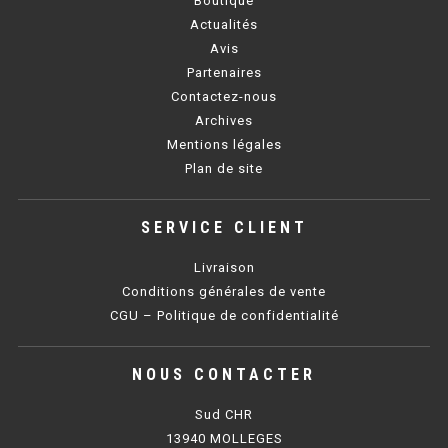
Boutique
Actualités
BAIN MARIE 900 ÉLECTRIQUE
Avis
Partenaires
Contactez-nous
CHAUFFE FRITES
Archives
Mentions légales
CHAUFFE FRITES SÉRIE UOC
Plan de site
CHAUFFE FRITES 600 ÉLECTRIQUE
SERVICE CLIENT
CHAUFFE FRITES 700 ÉLECTRIQUE
Livraison
PLAQUE DE CUISSON
Conditions générales de vente
CGU – Politique de confidentialité
PLAQUE SÉRIE UOC
NOUS CONTACTER
PLAQUE 600 GAZ
Sud CHR
PLAQUE 650 GAZ
13940 MOLLEGES