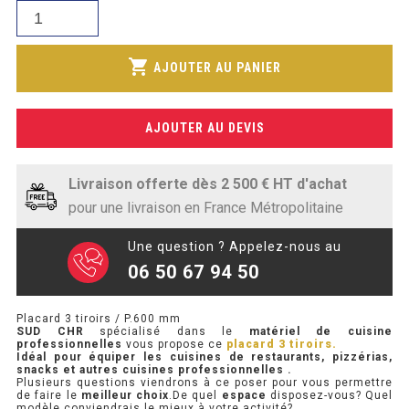
était :
SOUBASSEMENT RÉFRIGÉRÉ
quantité
actuel
515,79€.
de
est :
Placard
TABLE DE PRÉPARATION
shopping_cart
423,39€.
AJOUTER AU PANIER
3
tiroirs
TABLE DE PRÉPARATION COMPACTE
/
AJOUTER AU DEVIS
P.600
TABLE DE PRÉPARATION 700 / 800
mm
SALADETTE COMPACTE
Livraison offerte dès 2 500 € HT d'achat
pour une livraison en France Métropolitaine
SALADETTE COMPACTE VITRÉE
Une question ? Appelez-nous au
SALADETTE 800 VITRÉE
06 50 67 94 50
MEUBLE À PIZZA
Placard 3 tiroirs / P.600 mm
SUD CHR
spécialisé dans le
matériel de cuisine
professionnelles
vous propose ce
placard 3 tiroirs.
MEUBLE À PIZZA COMPACT
Idéal pour équiper les cuisines de restaurants, pizzérias,
snacks et autres cuisines professionnelles .
Plusieurs questions viendrons à ce poser pour vous permettre
MEUBLE À PIZZA
de faire le
meilleur choix
.De quel
espace
disposez-vous? Quel
modèle conviendrais le mieux à votre activité?