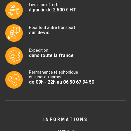
CUISINIÈRE SÉRIE UOC
Livraison offerte
à partir de 2 500 € HT
CUISINIÈRE 600 GAZ
CUISINIÈRE 700 GAZ
Pour tout autre transport
sur devis
CUISINIÈRE 900 GAZ
CUISINIÈRE 600 ÉLECTRIQUE
Expédition
dans toute la france
CUISINIÈRE 700 ÉLECTRIQUE
Permanence téléphonique
CUISINIÈRE 900 ÉLECTRIQUE
du lundi au samedi
de 09h - 22h au 06 50 67 94 50
BAIN MARIE
BAIN MARIE SÉRIE UOC
BAIN MARIE 600 ÉLECTRIQUE
INFORMATIONS
BAIN MARIE 700 ÉLECTRIQUE