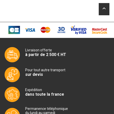
MACHINES À GLAÇONS
keyboard_arrow_up
MACHINE À GRANITÉ
PRÉSENTOIR DE VENTE
VITRINE SÉRIE UOC
VITRINE RÉFRIGÉRÉE
Livraison offerte
à partir de 2 500 € HT
VITRINE À PÂTISSERIE
BUFFET CHAUD / FROID
Pour tout autre transport
sur devis
Expédition
dans toute la france
CUISINIÈRE
Permanence téléphonique
du lundi au samedi