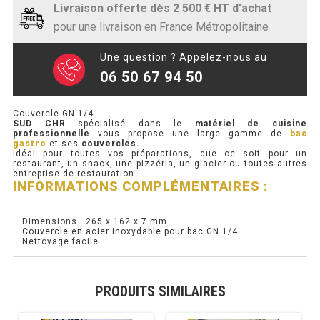
SOUBASSEMENT RÉFRIGÉRÉ
Livraison offerte dès 2 500 € HT d'achat
pour une livraison en France Métropolitaine
TABLE DE PRÉPARATION
Une question ? Appelez-nous au
06 50 67 94 50
TABLE DE PRÉPARATION COMPACTE
TABLE DE PRÉPARATION 700 / 800
Couvercle GN 1/4
SUD CHR
spécialisé dans le
matériel de cuisine
professionnelle
vous propose une large gamme de
bac
SALADETTE COMPACTE
gastro
et ses
couvercles.
Idéal pour toutes vos préparations, que ce soit pour un
restaurant, un snack, une pizzéria, un glacier ou toutes autres
SALADETTE COMPACTE VITRÉE
entreprise de restauration.
INFORMATIONS COMPLÉMENTAIRES :
SALADETTE 800 VITRÉE
– Dimensions : 265 x 162 x 7 mm
– Couvercle en acier inoxydable pour bac GN 1/4
MEUBLE À PIZZA
– Nettoyage facile
MEUBLE À PIZZA COMPACT
PRODUITS SIMILAIRES
MEUBLE À PIZZA