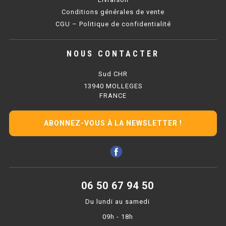
Conditions générales de vente
BAIN MARIE 900 ÉLECTRIQUE
CGU – Politique de confidentialité
CHAUFFE FRITES
NOUS CONTACTER
CHAUFFE FRITES SÉRIE UOC
Sud CHR
13940 MOLLEGES
CHAUFFE FRITES 600 ÉLECTRIQUE
FRANCE
CHAUFFE FRITES 700 ÉLECTRIQUE
ABONNEZ-VOUS À LA NEWSLETTER !
PLAQUE DE CUISSON
PLAQUE SÉRIE UOC
06 50 67 94 50
PLAQUE 600 GAZ
Du lundi au samedi
PLAQUE 650 GAZ
09h - 18h