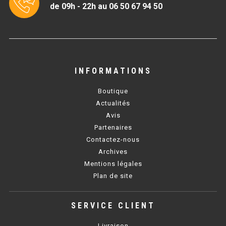
CUISINIÈRE SÉRIE UOC
de 09h - 22h au 06 50 67 94 50
CUISINIÈRE 600 GAZ
CUISINIÈRE 700 GAZ
CUISINIÈRE 900 GAZ
INFORMATIONS
CUISINIÈRE 600 ÉLECTRIQUE
Boutique
Actualités
CUISINIÈRE 700 ÉLECTRIQUE
Avis
Partenaires
CUISINIÈRE 900 ÉLECTRIQUE
Contactez-nous
Archives
BAIN MARIE
Mentions légales
Plan de site
BAIN MARIE SÉRIE UOC
BAIN MARIE 600 ÉLECTRIQUE
SERVICE CLIENT
BAIN MARIE 700 ÉLECTRIQUE
Livraison