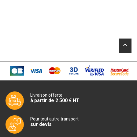
MACHINES À GLAÇONS
MACHINE À GRANITÉ
PRÉSENTOIR DE VENTE
VITRINE SÉRIE UOC
keyboard_arrow_up
VITRINE RÉFRIGÉRÉE
VITRINE À PÂTISSERIE
BUFFET CHAUD / FROID
Livraison offerte
à partir de 2 500 € HT
Pour tout autre transport
CUISINIÈRE
sur devis