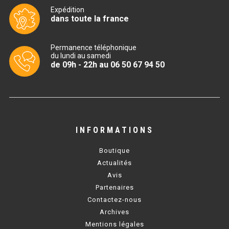
CUISINIÈRE SÉRIE UOC
Expédition
dans toute la france
CUISINIÈRE 600 GAZ
CUISINIÈRE 700 GAZ
Permanence téléphonique
du lundi au samedi
de 09h - 22h au 06 50 67 94 50
CUISINIÈRE 900 GAZ
CUISINIÈRE 600 ÉLECTRIQUE
CUISINIÈRE 700 ÉLECTRIQUE
INFORMATIONS
CUISINIÈRE 900 ÉLECTRIQUE
Boutique
BAIN MARIE
Actualités
Avis
BAIN MARIE SÉRIE UOC
Partenaires
Contactez-nous
BAIN MARIE 600 ÉLECTRIQUE
Archives
Mentions légales
BAIN MARIE 700 ÉLECTRIQUE