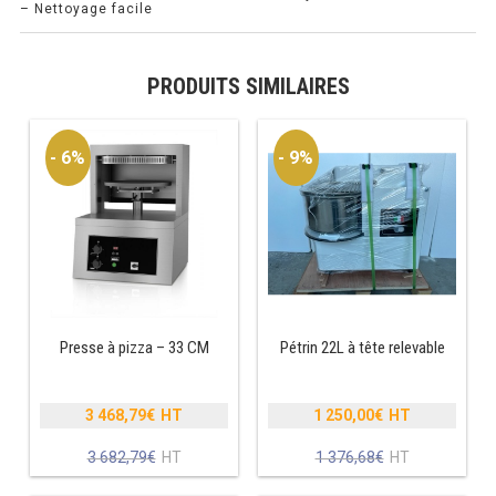
– Nettoyage facile
PRÉSENTOIR À INGRÉDIENTS
PRODUITS SIMILAIRES
PROFONDEUR 300 VITRÉE
PROFONDEUR 400 VITRÉE
- 6%
- 9%
PROFONDEUR 300 INOX
PROFONDEUR 400 INOX
ARMOIRE RÉFRIGÉRÉE
Presse à pizza – 33 CM
Pétrin 22L à tête relevable
RÉFRIGÉRATEUR
RÉFRIGÉRATEUR VITRÉ
3 468,79
€
1 250,00
€
Le
Le
RÉFRI / CONGÉL BOULANGERIE
prix
prix
Le
Le
3 682,79
€
1 376,68
€
initial
initial
prix
prix
RÉFRI / CONGÉL PÂTISSERIE
était :
était :