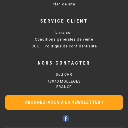
Plan de site
BAIN MARIE 900 ÉLECTRIQUE
SERVICE CLIENT
CHAUFFE FRITES
Livraison
Conditions générales de vente
CHAUFFE FRITES SÉRIE UOC
CGU – Politique de confidentialité
CHAUFFE FRITES 600 ÉLECTRIQUE
NOUS CONTACTER
CHAUFFE FRITES 700 ÉLECTRIQUE
Sud CHR
13940 MOLLEGES
PLAQUE DE CUISSON
FRANCE
PLAQUE SÉRIE UOC
ABONNEZ-VOUS À LA NEWSLETTER !
PLAQUE 600 GAZ
PLAQUE 650 GAZ