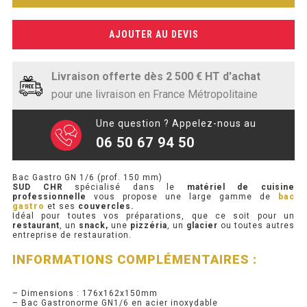
SOUBASSEMENT RÉFRIGÉRÉ
GN
1/6
AJOUTER AU DEVIS
TABLE DE PRÉPARATION
TABLE DE PRÉPARATION COMPACTE
Livraison offerte dès 2 500 € HT d'achat
pour une livraison en France Métropolitaine
TABLE DE PRÉPARATION 700 / 800
Une question ? Appelez-nous au
SALADETTE COMPACTE
06 50 67 94 50
SALADETTE COMPACTE VITRÉE
Bac Gastro GN 1/6 (prof. 150 mm)
SUD CHR
spécialisé dans le
matériel de cuisine
SALADETTE 800 VITRÉE
professionnelle
vous propose une large gamme de
bac
gastro
et ses
couvercles.
Idéal pour toutes vos préparations, que ce soit pour un
restaurant
, un
snack,
une
pizzéria
, un
glacier
ou toutes autres
MEUBLE À PIZZA
entreprise de restauration.
INFORMATIONS COMPLÉMENTAIRES :
MEUBLE À PIZZA COMPACT
MEUBLE À PIZZA
– Dimensions : 176x162x150mm
– Bac Gastronorme GN1/6 en acier inoxydable