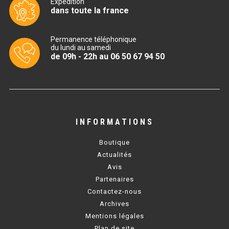
CUISINIÈRE SÉRIE UOC
Expédition
dans toute la france
CUISINIÈRE 600 GAZ
Permanence téléphonique
CUISINIÈRE 700 GAZ
du lundi au samedi
de 09h - 22h au 06 50 67 94 50
CUISINIÈRE 900 GAZ
CUISINIÈRE 600 ÉLECTRIQUE
CUISINIÈRE 700 ÉLECTRIQUE
INFORMATIONS
CUISINIÈRE 900 ÉLECTRIQUE
Boutique
Actualités
BAIN MARIE
Avis
Partenaires
BAIN MARIE SÉRIE UOC
Contactez-nous
Archives
BAIN MARIE 600 ÉLECTRIQUE
Mentions légales
BAIN MARIE 700 ÉLECTRIQUE
Plan de site