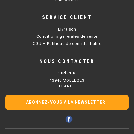
BAIN MARIE 900 ÉLECTRIQUE
SERVICE CLIENT
Livraison
CHAUFFE FRITES
Conditions générales de vente
CHAUFFE FRITES SÉRIE UOC
CGU – Politique de confidentialité
CHAUFFE FRITES 600 ÉLECTRIQUE
NOUS CONTACTER
CHAUFFE FRITES 700 ÉLECTRIQUE
Sud CHR
13940 MOLLEGES
FRANCE
PLAQUE DE CUISSON
PLAQUE SÉRIE UOC
ABONNEZ-VOUS À LA NEWSLETTER !
PLAQUE 600 GAZ
PLAQUE 650 GAZ