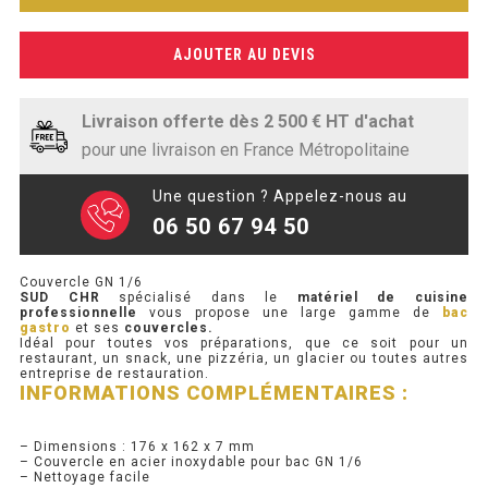
SOUBASSEMENT RÉFRIGÉRÉ
1/6
AJOUTER AU DEVIS
TABLE DE PRÉPARATION
TABLE DE PRÉPARATION COMPACTE
Livraison offerte dès 2 500 € HT d'achat
pour une livraison en France Métropolitaine
TABLE DE PRÉPARATION 700 / 800
Une question ? Appelez-nous au
SALADETTE COMPACTE
06 50 67 94 50
SALADETTE COMPACTE VITRÉE
Couvercle GN 1/6
SUD CHR
spécialisé dans le
matériel de cuisine
SALADETTE 800 VITRÉE
professionnelle
vous propose une large gamme de
bac
gastro
et ses
couvercles.
Idéal pour toutes vos préparations, que ce soit pour un
restaurant, un snack, une pizzéria, un glacier ou toutes autres
MEUBLE À PIZZA
entreprise de restauration.
INFORMATIONS COMPLÉMENTAIRES :
MEUBLE À PIZZA COMPACT
– Dimensions : 176 x 162 x 7 mm
– Couvercle en acier inoxydable pour bac GN 1/6
MEUBLE À PIZZA
– Nettoyage facile