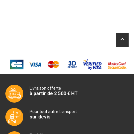
MACHINES À GLAÇONS
MACHINE À GRANITÉ
PRÉSENTOIR DE VENTE
keyboard_arrow_up
VITRINE SÉRIE UOC
VITRINE RÉFRIGÉRÉE
VITRINE À PÂTISSERIE
BUFFET CHAUD / FROID
Livraison offerte
à partir de 2 500 € HT
Pour tout autre transport
sur devis
CUISINIÈRE