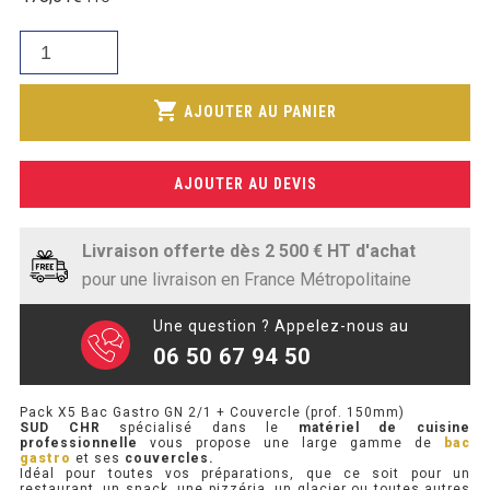
initial
SOUBASSEMENT RÉFRIGÉRÉ
prix
était :
quantité
actuel
541,29€.
de
TABLE DE PRÉPARATION
est :
Pack
shopping_cart
398,84€.
AJOUTER AU PANIER
X5
TABLE DE PRÉPARATION COMPACTE
Bac
TABLE DE PRÉPARATION 700 / 800
Gastro
AJOUTER AU DEVIS
GN
SALADETTE COMPACTE
2/1
+
Livraison offerte dès 2 500 € HT d'achat
SALADETTE COMPACTE VITRÉE
Couvercle
pour une livraison en France Métropolitaine
(prof.
SALADETTE 800 VITRÉE
150mm)
Une question ? Appelez-nous au
06 50 67 94 50
MEUBLE À PIZZA
Pack X5 Bac Gastro GN 2/1 + Couvercle (prof. 150mm)
MEUBLE À PIZZA COMPACT
SUD CHR
spécialisé dans le
matériel de cuisine
professionnelle
vous propose une large gamme de
bac
gastro
et ses
couvercles.
MEUBLE À PIZZA
Idéal pour toutes vos préparations, que ce soit pour un
restaurant, un snack, une pizzéria, un glacier ou toutes autres