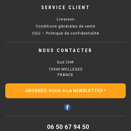
SERVICE CLIENT
BAIN MARIE 900 ÉLECTRIQUE
Livraison
Conditions générales de vente
CHAUFFE FRITES
CGU – Politique de confidentialité
CHAUFFE FRITES SÉRIE UOC
NOUS CONTACTER
CHAUFFE FRITES 600 ÉLECTRIQUE
Sud CHR
CHAUFFE FRITES 700 ÉLECTRIQUE
13940 MOLLEGES
FRANCE
PLAQUE DE CUISSON
ABONNEZ-VOUS À LA NEWSLETTER !
PLAQUE SÉRIE UOC
PLAQUE 600 GAZ
PLAQUE 650 GAZ
06 50 67 94 50