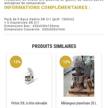
entreprise de restauration.
INFORMATIONS COMPLÉMENTAIRES :
PRÉSENTOIR À INGRÉDIENTS
Pack de 5 Bacs Gastro GN 2/1 (prof. 150mm)
PROFONDEUR 300 VITRÉE
+ 5 Couvercles GN 2/1
Dimensions Bac : 650x530x150mm
Dimensions Couvercle : 650x530x7mm
PROFONDEUR 400 VITRÉE
PROFONDEUR 300 INOX
PRODUITS SIMILAIRES
PROFONDEUR 400 INOX
- 12%
- 12%
ARMOIRE RÉFRIGÉRÉE
RÉFRIGÉRATEUR
RÉFRIGÉRATEUR VITRÉ
RÉFRI / CONGÉL BOULANGERIE
Pétrin 33L à tête relevable
Mélangeur planétaire 20 L
RÉFRI / CONGÉL PÂTISSERIE