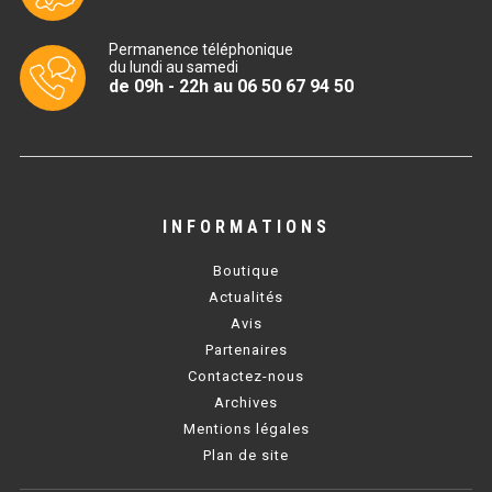
CUISINIÈRE SÉRIE UOC
CUISINIÈRE 600 GAZ
Permanence téléphonique
du lundi au samedi
de 09h - 22h au 06 50 67 94 50
CUISINIÈRE 700 GAZ
CUISINIÈRE 900 GAZ
CUISINIÈRE 600 ÉLECTRIQUE
INFORMATIONS
CUISINIÈRE 700 ÉLECTRIQUE
Boutique
CUISINIÈRE 900 ÉLECTRIQUE
Actualités
Avis
BAIN MARIE
Partenaires
Contactez-nous
BAIN MARIE SÉRIE UOC
Archives
Mentions légales
BAIN MARIE 600 ÉLECTRIQUE
Plan de site
BAIN MARIE 700 ÉLECTRIQUE