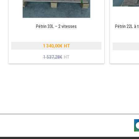
Pétrin 33L – 2 vitesses
Pétrin 22L à t
1 340,00
€
Le
1 537,28
€
prix
Le
initial
prix
était :
actuel
1
est :
537,28€.
1
340,00€.