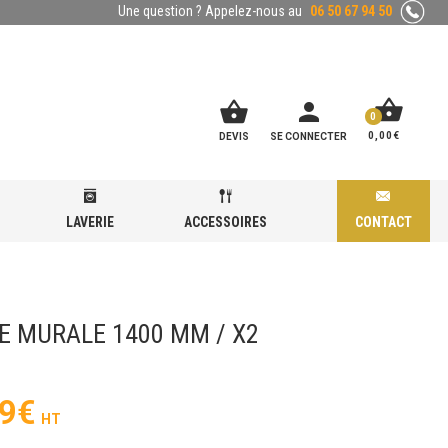
Une question ? Appelez-nous au
06 50 67 94 50
shopping_basket
shopping_basket
person
0
0,00
€
DEVIS
SE CONNECTER
LAVERIE
ACCESSOIRES
CONTACT
E MURALE 1400 MM / X2
9
€