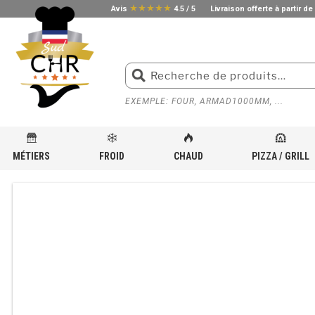
star_rate
star_rate
star_rate
star_rate
star_rate
Avis
4.5 / 5
Livraison offerte à partir de
EXEMPLE: FOUR, ARMAD1000MM, ...
MÉTIERS
FROID
CHAUD
PIZZA / GRILL
ACCUEIL
»
BOUTIQUE
»
ÉQUIPEMENT INOX POUR CUISINE PROFESSIONNELLE
»
ETAGÈRE M