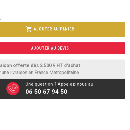
shopping_cart
AJOUTER AU PANIER
AJOUTER AU DEVIS
raison offerte dès 2 500 € HT d'achat
 une livraison en France Métropolitaine
Une question ? Appelez-nous au
06 50 67 94 50