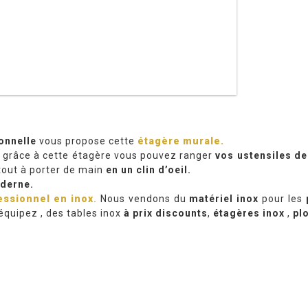
onnelle
vous propose cette
étagère murale.
grâce à cette étagère vous pouvez ranger
vos ustensiles de
tout à porter de main
en un clin d’oeil.
derne.
essionnel en inox
.
Nous vendons du
matériel inox
pour les
équipez , des tables inox
à prix discounts
,
étagères inox
,
plo