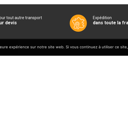
our tout autre transport
Expédition
ur devis
dans toute la fr
leure expérience sur notre site web. Si vous continuez à utiliser ce sit
NT
NOUS CONTACTER
Sud CHR
les de vente
13940 MOLLEGES
FRANCE
 confidentialité
ABONNEZ-VOUS À LA N
Copyright © 2026 Sud CHR.
Developpé par ELTISS