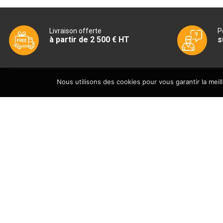
Livraison offerte
P
à partir de 2 500 € HT
s
Nous utilisons des cookies pour vous garantir la meil
INFORMATIONS
SERVICE CLIE
Boutique
Livraison
Actualités
Conditions généra
Avis
CGU – Politique de
Partenaires
Contactez-nous
Archives
Mentions légales
Plan de site