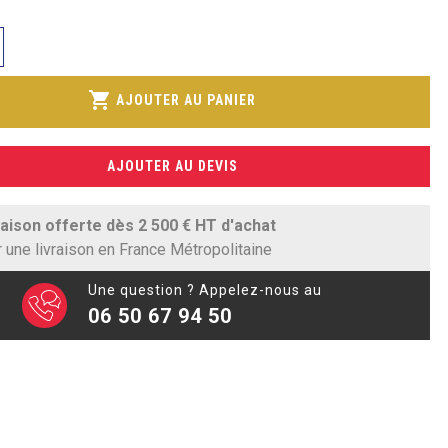
shopping_cart
AJOUTER AU PANIER
AJOUTER AU DEVIS
raison offerte dès 2 500 € HT d'achat
 une livraison en France Métropolitaine
Une question ? Appelez-nous au
06 50 67 94 50