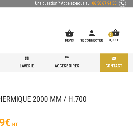
Une question ? Appelez-nous au
06 50 67 94 50
shopping_basket
shopping_basket
person
0
0,00
€
DEVIS
SE CONNECTER
LAVERIE
ACCESSOIRES
CONTACT
HERMIQUE 2000 MM / H.700
9
€