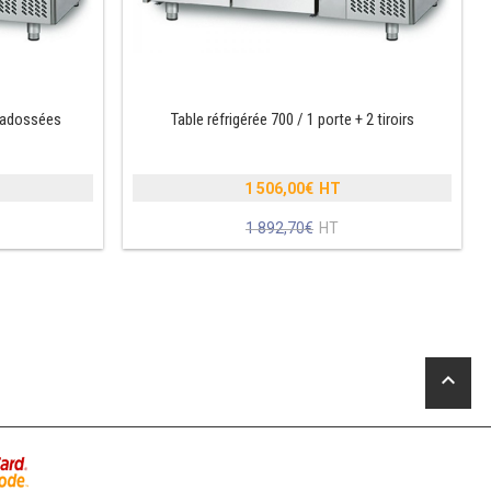
s adossées
Table réfrigérée 700 / 1 porte + 2 tiroirs
1 506,00
€
Le
1 892,70
€
prix
Le
initial
prix
était :
actuel
1
est :
.
892,70€.
1
.
506,00€.
keyboard_arrow_up