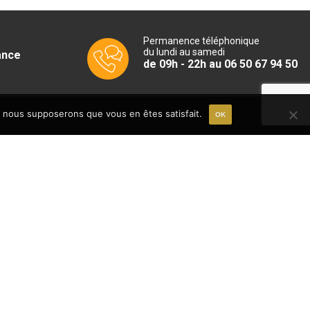
Permanence téléphonique
du lundi au samedi
ance
de 09h - 22h au 06 50 67 94 50
e, nous supposerons que vous en êtes satisfait.
OK
06 50 67 94 50
Du lundi au samedi
09h - 18h
email
CONTACT
EWSLETTER !