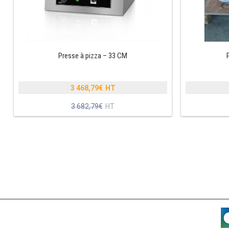
Presse à pizza – 33 CM
3 468,79
€
Le
3 682,79
€
prix
Le
initial
prix
était :
actuel
3
est :
682,79€.
3
468,79€.