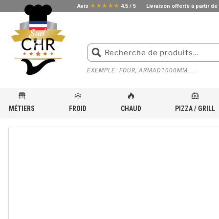
star_rate
star_rate
star_rate
star_rate
star_rate
Avis
4.5 / 5
Livraison offerte à partir de
EXEMPLE: FOUR, ARMAD1000MM, ...
MÉTIERS
FROID
CHAUD
PIZZA / GRILL
ACCUEIL
»
BOUTIQUE
»
MATÉRIEL DE CUISSON POUR CUISINE PROFESSIONNELLE
»
MAINTE