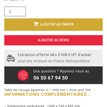
initial
SOUBASSEMENT RÉFRIGÉRÉ
prix
était :
quantité
actuel
526,13€.
de
TABLE DE PRÉPARATION
est :
Table
shopping_cart
326,00€.
AJOUTER AU PANIER
de
TABLE DE PRÉPARATION COMPACTE
rinçage
TABLE DE PRÉPARATION 700 / 800
égouttoir
AJOUTER AU DEVIS
G
SALADETTE COMPACTE
/
1000
Livraison offerte dès 2 500 € HT d'achat
SALADETTE COMPACTE VITRÉE
mm
pour une livraison en France Métropolitaine
1
SALADETTE 800 VITRÉE
évier
Une question ? Appelez-nous au
prof.700
06 50 67 94 50
MEUBLE À PIZZA
Table de rinçage égouttoir G / 1000 mm 1 évier prof.700
MEUBLE À PIZZA COMPACT
INFORMATIONS COMPLÉMENTAIRES :
MEUBLE À PIZZA
– Dimensions extérieures : 1000 x 700 x 850 mm