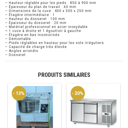
– Hauteur réglable pour les pieds : 850 à 900 mm
– Épaisseur du plan de travail : 60 mm
PRÉSENTOIR À INGRÉDIENTS
– Dimensions de la cuve : 400 x 500 x 250 mm
– Étagère intermédiaire : 1
– Hauteur du dosseret : 100 mm
– Épaisseur du dosseret : 20 mm
PROFONDEUR 300 VITRÉE
– Matériel professionnel en acier inoxydable
–
1 cuve à droite et 1 égouttoir à gauche
– Étagère en bas insonorisés
PROFONDEUR 400 VITRÉE
– Démontable
– Pieds réglables en hauteur pour les sols irréguliers
– Capacité de charge très élevée
PROFONDEUR 300 INOX
– Angles arrondis
– Dosseret
PROFONDEUR 400 INOX
PRODUITS SIMILAIRES
ARMOIRE RÉFRIGÉRÉE
RÉFRIGÉRATEUR
- 13%
- 20%
RÉFRIGÉRATEUR VITRÉ
RÉFRI / CONGÉL BOULANGERIE
RÉFRI / CONGÉL PÂTISSERIE