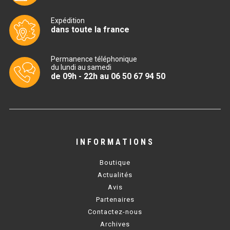
CUISINIÈRE SÉRIE UOC
Expédition
CUISINIÈRE 600 GAZ
dans toute la france
CUISINIÈRE 700 GAZ
Permanence téléphonique
CUISINIÈRE 900 GAZ
du lundi au samedi
de 09h - 22h au 06 50 67 94 50
CUISINIÈRE 600 ÉLECTRIQUE
CUISINIÈRE 700 ÉLECTRIQUE
CUISINIÈRE 900 ÉLECTRIQUE
INFORMATIONS
BAIN MARIE
Boutique
Actualités
BAIN MARIE SÉRIE UOC
Avis
Partenaires
BAIN MARIE 600 ÉLECTRIQUE
Contactez-nous
Archives
BAIN MARIE 700 ÉLECTRIQUE