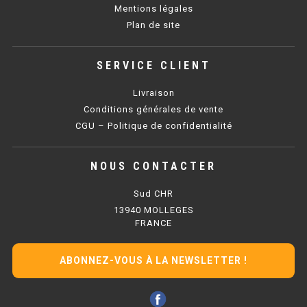
Mentions légales
Plan de site
BAIN MARIE 900 ÉLECTRIQUE
SERVICE CLIENT
CHAUFFE FRITES
Livraison
CHAUFFE FRITES SÉRIE UOC
Conditions générales de vente
CGU – Politique de confidentialité
CHAUFFE FRITES 600 ÉLECTRIQUE
CHAUFFE FRITES 700 ÉLECTRIQUE
NOUS CONTACTER
Sud CHR
PLAQUE DE CUISSON
13940 MOLLEGES
FRANCE
PLAQUE SÉRIE UOC
PLAQUE 600 GAZ
ABONNEZ-VOUS À LA NEWSLETTER !
PLAQUE 650 GAZ