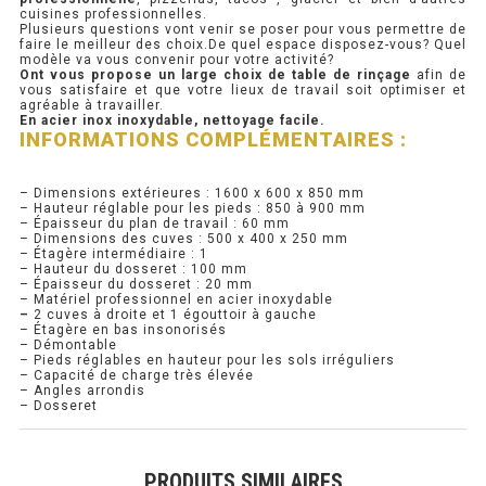
cuisines professionnelles.
Plusieurs questions vont venir se poser pour vous permettre de
PRÉSENTOIR À INGRÉDIENTS
faire le meilleur des choix.De quel espace disposez-vous? Quel
modèle va vous convenir pour votre activité?
Ont vous propose un large choix de table de rinçage
afin de
vous satisfaire et que votre lieux de travail soit optimiser et
PROFONDEUR 300 VITRÉE
agréable à travailler.
En acier inox inoxydable, nettoyage facile.
INFORMATIONS COMPLÉMENTAIRES :
PROFONDEUR 400 VITRÉE
PROFONDEUR 300 INOX
– Dimensions extérieures : 1600 x 600 x 850 mm
– Hauteur réglable pour les pieds : 850 à 900 mm
– Épaisseur du plan de travail : 60 mm
PROFONDEUR 400 INOX
– Dimensions des cuves : 500 x 400 x 250 mm
– Étagère intermédiaire : 1
– Hauteur du dosseret : 100 mm
– Épaisseur du dosseret : 20 mm
ARMOIRE RÉFRIGÉRÉE
– Matériel professionnel en acier inoxydable
–
2 cuves à droite et 1 égouttoir à gauche
– Étagère en bas insonorisés
RÉFRIGÉRATEUR
– Démontable
– Pieds réglables en hauteur pour les sols irréguliers
– Capacité de charge très élevée
RÉFRIGÉRATEUR VITRÉ
– Angles arrondis
– Dosseret
RÉFRI / CONGÉL BOULANGERIE
PRODUITS SIMILAIRES
RÉFRI / CONGÉL PÂTISSERIE