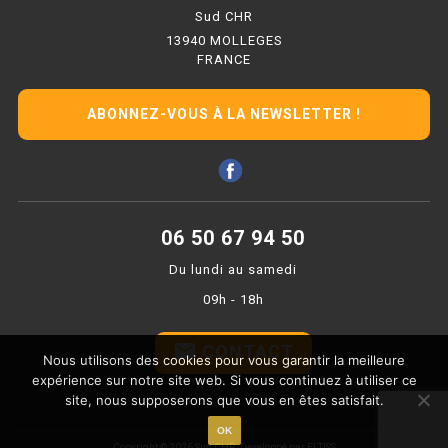
PLAQUE 700 GAZ
Sud CHR
13940 MOLLEGES
PLAQUE 900 GAZ
FRANCE
PLAQUE 600 ÉLECTRIQUE
ABONNEZ-VOUS À LA NEWSLETTER !
PLAQUE 650 ÉLECTRIQUE
PLAQUE 700 ÉLECTRIQUE
PLAQUE 900 ÉLECTRIQUE
06 50 67 94 50
Du lundi au samedi
FRITEUSE
09h - 18h
FRITEUSE SÉRIE UOC
email
CONTACT
Nous utilisons des cookies pour vous garantir la meilleure
FRITEUSE 600 GAZ
expérience sur notre site web. Si vous continuez à utiliser ce
site, nous supposerons que vous en êtes satisfait.
FRITEUSE 650 GAZ
OK
Copyright © 2026 Sud CHR.
Developpé par ELTISS