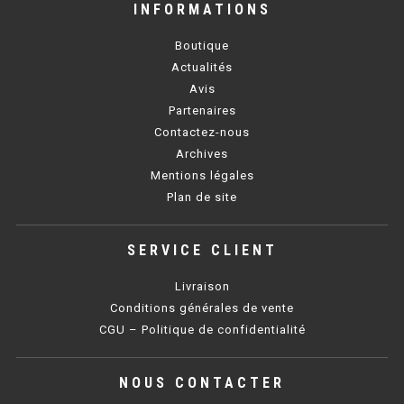
INFORMATIONS
BAIN MARIE 900 ÉLECTRIQUE
Boutique
Actualités
Avis
CHAUFFE FRITES
Partenaires
CHAUFFE FRITES SÉRIE UOC
Contactez-nous
Archives
CHAUFFE FRITES 600 ÉLECTRIQUE
Mentions légales
Plan de site
CHAUFFE FRITES 700 ÉLECTRIQUE
SERVICE CLIENT
PLAQUE DE CUISSON
Livraison
PLAQUE SÉRIE UOC
Conditions générales de vente
CGU – Politique de confidentialité
PLAQUE 600 GAZ
PLAQUE 650 GAZ
NOUS CONTACTER