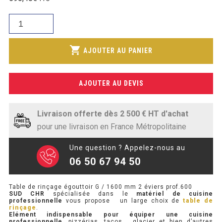
initial
SOUBASSEMENT RÉFRIGÉRÉ
prix
était :
quantité
actuel
698,17€.
de
TABLE DE PRÉPARATION
est :
Table
shopping_cart
492,00€.
AJOUTER AU PANIER
de
TABLE DE PRÉPARATION COMPACTE
rinçage
TABLE DE PRÉPARATION 700 / 800
égouttoir
AJOUTER AU DEVIS
G
SALADETTE COMPACTE
/
1600
Livraison offerte dès 2 500 € HT d'achat
SALADETTE COMPACTE VITRÉE
mm
pour une livraison en France Métropolitaine
2
SALADETTE 800 VITRÉE
éviers
Une question ? Appelez-nous au
prof.600
06 50 67 94 50
MEUBLE À PIZZA
Table de rinçage égouttoir G / 1600 mm 2 éviers prof.600
MEUBLE À PIZZA COMPACT
SUD CHR
spécialisée dans le
matériel de cuisine
professionnelle
vous propose un large choix de
table de
rinçage
.
MEUBLE À PIZZA
Elément indispensable pour équiper une cuisine
professionnelle
, pizzérias, tacos , glacier et bien d’autres