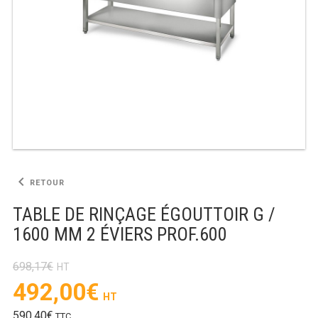
TABLE RÉFRIGÉRÉE
TABLE COMPACTE
TABLE 600
TABLE 700 – 2 PORTES
TABLE 700 – 3 PORTES
keyboard_arrow_left
RETOUR
TABLE 700 – 4 PORTES
TABLE DE RINÇAGE ÉGOUTTOIR G /
1600 MM 2 ÉVIERS PROF.600
TABLE 800
TABLE 700 VITRÉE
698,17
€
Le
492,00
€
TABLE CONGÉLATEUR
prix
Le
590,40
€
TTC