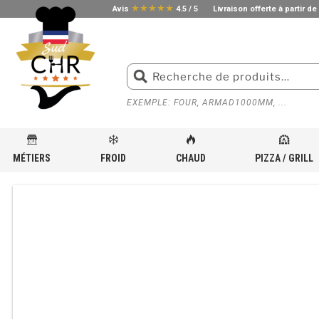
star_rate
star_rate
star_rate
star_rate
star_rate
Avis
4.5 / 5
Livraison offerte à partir de
EXEMPLE: FOUR, ARMAD1000MM, ...
MÉTIERS
FROID
CHAUD
PIZZA / GRILL
ACCUEIL
»
BOUTIQUE
»
ÉQUIPEMENT INOX POUR CUISINE PROFESSIONNELLE
»
TABLE DE R