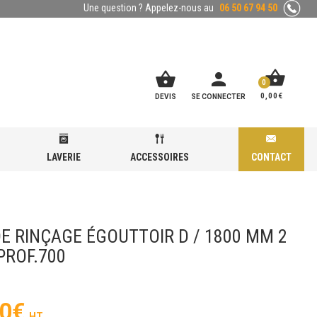
Une question ? Appelez-nous au
06 50 67 94 50
shopping_basket
shopping_basket
person
0
0,00
€
DEVIS
SE CONNECTER
LAVERIE
ACCESSOIRES
CONTACT
0
DE RINÇAGE ÉGOUTTOIR D / 1800 MM 2
PROF.700
0
€