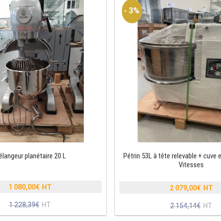
- 3%
langeur planétaire 20 L
Pétrin 53L à tête relevable + cuve e
Vitesses
1 080,00
€
2 079,00
€
Le
Le
1 228,39
€
prix
Le
2 154,14
€
prix
Le
initial
prix
initial
prix