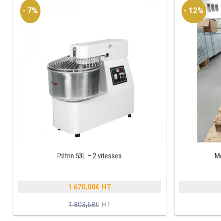
- 7%
- 12%
Pétrin 53L – 2 vitesses
Mé
1 670,00
€
Le
1 803,68
€
prix
Le
initial
prix