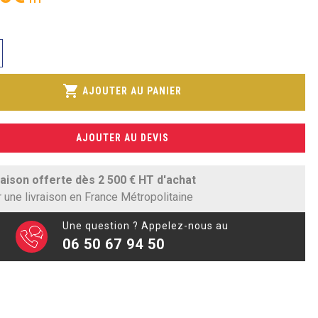
shopping_cart
AJOUTER AU PANIER
AJOUTER AU DEVIS
raison offerte dès 2 500 € HT d'achat
 une livraison en France Métropolitaine
Une question ? Appelez-nous au
06 50 67 94 50