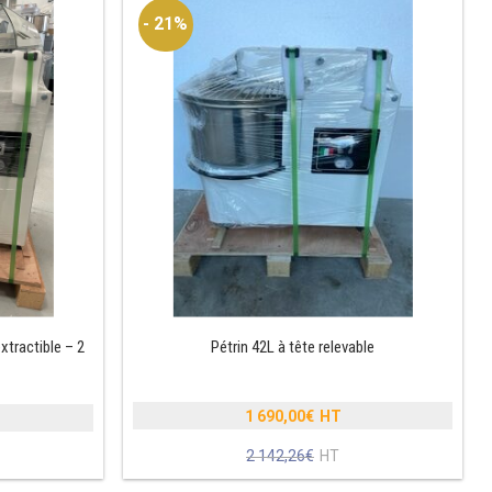
- 21%
xtractible – 2
Pétrin 42L à tête relevable
1 690,00
€
Le
2 142,26
€
prix
Le
initial
prix