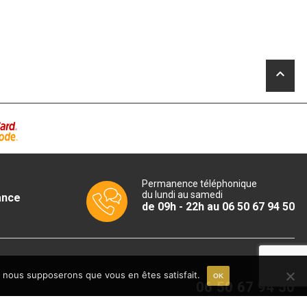
était :
actuel
2
est :
142,26€.
1
.
690,00€.
.
keyboard_arrow_up
Permanence téléphonique
du lundi au samedi
ance
de 09h - 22h au 06 50 67 94 50
e, nous supposerons que vous en êtes satisfait.
OK
06 50 67 94 50
Du lundi au samedi