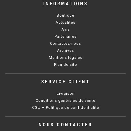
INFORMATIONS
BAIN MARIE 900 ÉLECTRIQUE
Boutique
Actualités
CHAUFFE FRITES
Avis
Partenaires
CHAUFFE FRITES SÉRIE UOC
Contactez-nous
Archives
CHAUFFE FRITES 600 ÉLECTRIQUE
Mentions légales
Plan de site
CHAUFFE FRITES 700 ÉLECTRIQUE
SERVICE CLIENT
PLAQUE DE CUISSON
Livraison
PLAQUE SÉRIE UOC
Conditions générales de vente
CGU – Politique de confidentialité
PLAQUE 600 GAZ
PLAQUE 650 GAZ
NOUS CONTACTER