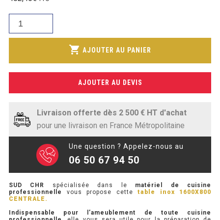
initial
SOUBASSEMENT RÉFRIGÉRÉ
prix
était :
quantité
actuel
580,00€.
de
TABLE DE PRÉPARATION
est :
TABLE
shopping_cart
402,00€.
AJOUTER AU PANIER
INOX
TABLE DE PRÉPARATION COMPACTE
1600X800
TABLE DE PRÉPARATION 700 / 800
DE
AJOUTER AU DEVIS
PROFONDEUR
SALADETTE COMPACTE
CENTRALE
Livraison offerte dès 2 500 € HT d'achat
SALADETTE COMPACTE VITRÉE
pour une livraison en France Métropolitaine
SALADETTE 800 VITRÉE
Une question ? Appelez-nous au
06 50 67 94 50
MEUBLE À PIZZA
SUD CHR
spécialisée dans le
matériel de cuisine
MEUBLE À PIZZA COMPACT
professionnelle
vous propose cette
table inox 1600X800
CENTRALE.
MEUBLE À PIZZA
Indispensable pour l’ameublement de toute cuisine
professionnelle
, elle vous sera utile pour la préparation de