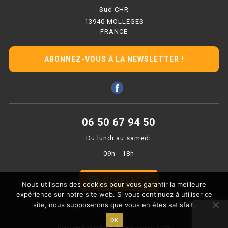
PLAQUE 700 GAZ
Sud CHR
13940 MOLLEGES
PLAQUE 900 GAZ
FRANCE
PLAQUE 600 ÉLECTRIQUE
ABONNEZ-VOUS À LA NEWSLETTER !
PLAQUE 650 ÉLECTRIQUE
PLAQUE 700 ÉLECTRIQUE
PLAQUE 900 ÉLECTRIQUE
06 50 67 94 50
Du lundi au samedi
FRITEUSE
09h - 18h
FRITEUSE SÉRIE UOC
email
CONTACT
Nous utilisons des cookies pour vous garantir la meilleure
FRITEUSE 600 GAZ
expérience sur notre site web. Si vous continuez à utiliser ce
site, nous supposerons que vous en êtes satisfait.
FRITEUSE 650 GAZ
OK