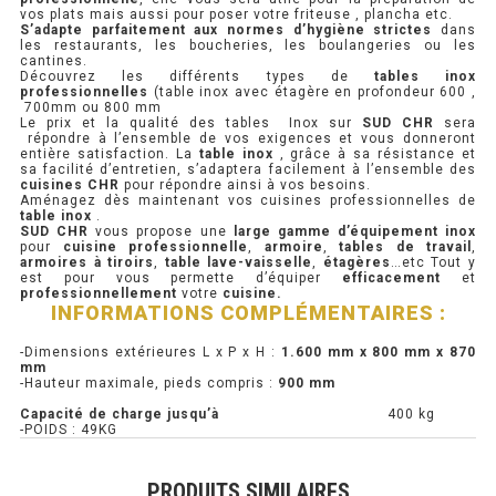
vos plats mais aussi pour poser votre friteuse , plancha etc.
S’adapte parfaitement aux normes d’hygiène strictes
dans
PRÉSENTOIR À INGRÉDIENTS
les restaurants, les boucheries, les boulangeries ou les
cantines.
Découvrez les différents types de
tables inox
professionnelles
(table inox avec étagère en profondeur 600 ,
PROFONDEUR 300 VITRÉE
700mm ou 800 mm
Le prix et la qualité des tables Inox sur
SUD CHR
sera
répondre à l’ensemble de vos exigences et vous donneront
PROFONDEUR 400 VITRÉE
entière satisfaction. La
table inox
, grâce à sa résistance et
sa facilité d’entretien, s’adaptera facilement à l’ensemble des
cuisines CHR
pour répondre ainsi à vos besoins.
PROFONDEUR 300 INOX
Aménagez dès maintenant vos cuisines professionnelles de
table inox
.
SUD CHR
vous propose une
large gamme d’équipement inox
PROFONDEUR 400 INOX
pour
cuisine
professionnelle
,
armoire
,
tables de travail
,
armoires à tiroirs
,
table lave-vaisselle
,
étagères
…etc Tout y
est pour vous permette d’équiper
efficacement
et
professionnellement
votre
cuisine.
ARMOIRE RÉFRIGÉRÉE
INFORMATIONS COMPLÉMENTAIRES :
RÉFRIGÉRATEUR
-Dimensions extérieures L x P x H :
1.600 mm x 800 mm x 870
mm
-Hauteur maximale, pieds compris :
900 mm
RÉFRIGÉRATEUR VITRÉ
Capacité de charge jusqu’à
400 kg
-POIDS : 49KG
RÉFRI / CONGÉL BOULANGERIE
PRODUITS SIMILAIRES
RÉFRI / CONGÉL PÂTISSERIE