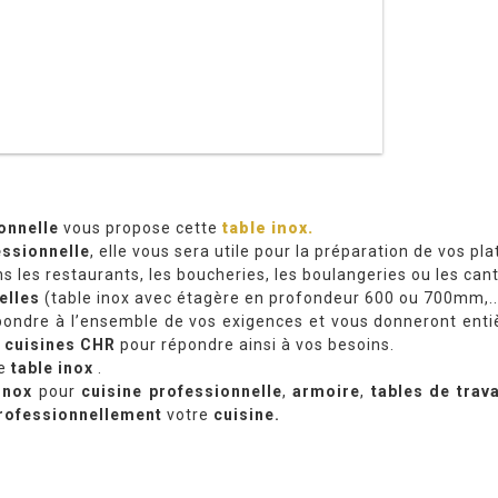
onnelle
vous propose cette
table inox.
essionnelle
, elle vous sera utile pour la préparation de vos pl
s les restaurants, les boucheries, les boulangeries ou les cant
elles
(table inox avec étagère en profondeur 600 ou 700mm,..
ondre à l’ensemble de vos exigences et vous donneront entiè
s
cuisines CHR
pour répondre ainsi à vos besoins.
de
table inox
.
inox
pour
cuisine
professionnelle
,
armoire
,
tables de trava
rofessionnellement
votre
cuisine.