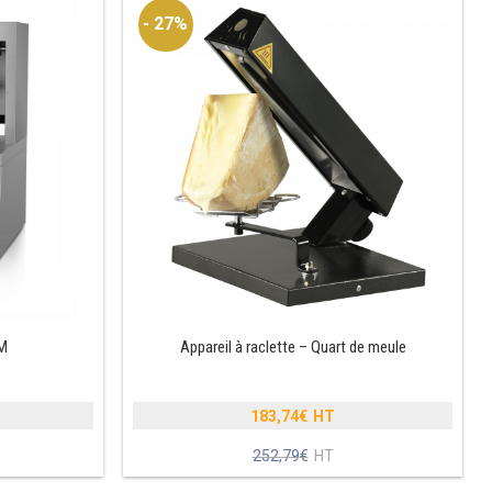
- 27%
CM
Appareil à raclette – Quart de meule
183,74
€
Le
252,79
€
prix
Le
initial
prix