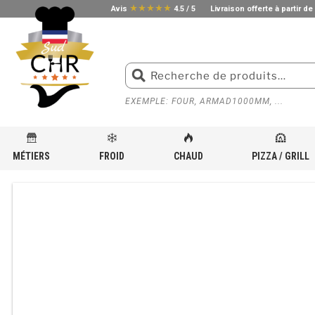
star_rate
star_rate
star_rate
star_rate
star_rate
Avis
4.5 / 5
Livraison offerte à partir de
EXEMPLE: FOUR, ARMAD1000MM, ...
MÉTIERS
FROID
CHAUD
PIZZA / GRILL
ACCUEIL
»
BOUTIQUE
»
ÉQUIPEMENT INOX POUR CUISINE PROFESSIONNELLE
»
TABLE DE T