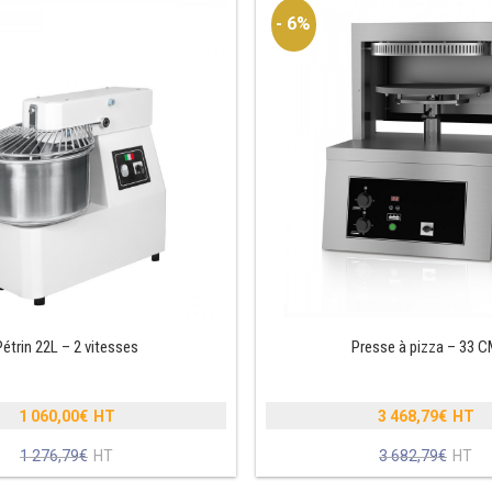
- 6%
Pétrin 22L – 2 vitesses
Presse à pizza – 33 
1 060,00
€
3 468,79
€
Le
Le
1 276,79
€
3 682,79
€
prix
Le
prix
Le
initial
prix
initial
prix