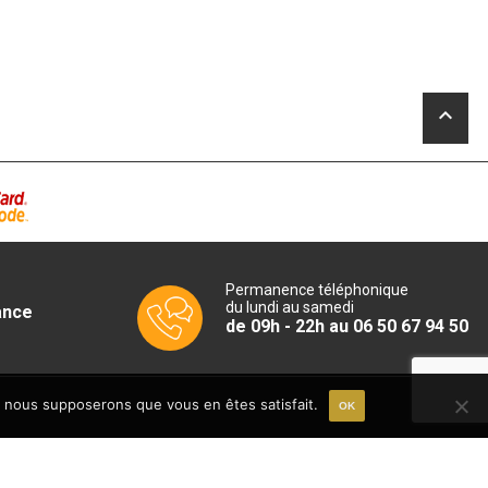
était :
actuel
252,79€.
est :
.
183,74€.
.
keyboard_arrow_up
Permanence téléphonique
du lundi au samedi
ance
de 09h - 22h au 06 50 67 94 50
e, nous supposerons que vous en êtes satisfait.
OK
06 50 67 94 50
Du lundi au samedi