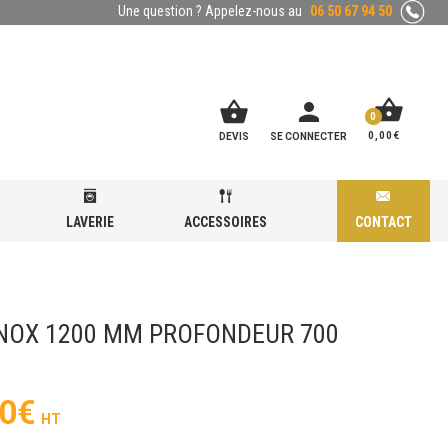
Une question ? Appelez-nous au
06 50 67 94 50
shopping_basket
shopping_basket
person
0
0,00
€
DEVIS
SE CONNECTER
LAVERIE
ACCESSOIRES
CONTACT
INOX 1200 MM PROFONDEUR 700
0
€