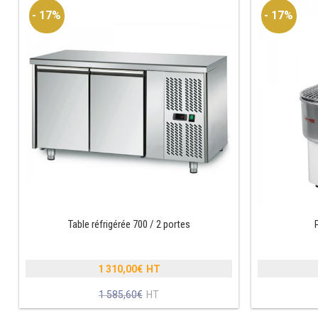
- 17%
- 17%
Table réfrigérée 700 / 2 portes
1 310,00
€
Le
1 585,60
€
prix
Le
initial
prix