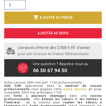
était :
SOUBASSEMENT RÉFRIGÉRÉ
quantité
actuel
1
de
est :
588,79€.
Hotte
TABLE DE PRÉPARATION
shopping_cart
1
AJOUTER AU PANIER
caisson
290,00€.
2000
TABLE DE PRÉPARATION COMPACTE
mm
AJOUTER AU DEVIS
prof.
TABLE DE PRÉPARATION 700 / 800
1100
SALADETTE COMPACTE
Livraison offerte dès 2 500 € HT d'achat
pour une livraison en France Métropolitaine
SALADETTE COMPACTE VITRÉE
Une question ? Appelez-nous au
SALADETTE 800 VITRÉE
06 50 67 94 50
MEUBLE À PIZZA
Hotte caisson 2000 mm prof. 1100 professionnelle.
SUD CHR
spécialisée dans le
matériel de cuisine
professionnelle
vous propose cette
hotte caisson
en acier
MEUBLE À PIZZA COMPACT
inoxydable 2000 mm profondeur 1100.
Une
hotte
a
plusieurs avantages
dans une
cuisine
professionnelle
, elle
élimine les odeurs
et
les fumées a
MEUBLE À PIZZA
l’intérieur
de la cuisine pour
rejeter les odeurs à
l’extérieur
.Une
hotte professionnelle
réduit fortement les