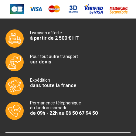
CUISINIÈRE SÉRIE UOC
CUISINIÈRE 600 GAZ
CUISINIÈRE 700 GAZ
Livraison offerte
à partir de 2 500 € HT
CUISINIÈRE 900 GAZ
CUISINIÈRE 600 ÉLECTRIQUE
Pour tout autre transport
sur devis
CUISINIÈRE 700 ÉLECTRIQUE
CUISINIÈRE 900 ÉLECTRIQUE
Expédition
dans toute la france
BAIN MARIE
Permanence téléphonique
du lundi au samedi
BAIN MARIE SÉRIE UOC
de 09h - 22h au 06 50 67 94 50
BAIN MARIE 600 ÉLECTRIQUE
BAIN MARIE 700 ÉLECTRIQUE