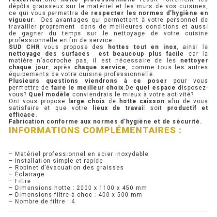
dépôts graisseux sur le matériel et les murs de vos cuisines,
ce qui vous permettra de
respecter les normes d’hygiène en
PRÉSENTOIR À INGRÉDIENTS
vigueur
. Des avantages qui permettent à votre personnel de
travailler proprement dans de meilleures conditions et aussi
de gagner du temps sur le nettoyage de votre cuisine
professionnelle en fin de service.
PROFONDEUR 300 VITRÉE
SUD CHR
vous propose des
hottes tout en inox
, ainsi le
nettoyage des surfaces est beaucoup plus facile
car la
matière n’accroche pas, il est nécessaire de les
nettoyer
PROFONDEUR 400 VITRÉE
chaque jour
, après
chaque service
, comme tous les autres
équipements de votre cuisine professionnelle.
Plusieurs questions viendrons à ce poser
pour vous
PROFONDEUR 300 INOX
permettre de
faire le meilleur choix
.De
quel espace
disposez-
vous?
Quel modèle
conviendrais le mieux à votre activité?
Ont vous propose
large choix
de
hotte caisson
afin de vous
PROFONDEUR 400 INOX
satisfaire et que votre
lieux de travai
l soit
productif et
efficace.
Fabrication conforme aux normes d’hygiène et de sécurité.
INFORMATIONS COMPLÉMENTAIRES :
ARMOIRE RÉFRIGÉRÉE
RÉFRIGÉRATEUR
– Matériel professionnel en acier inoxydable
– Installation simple et rapide
– Robinet d’évacuation des graisses
RÉFRIGÉRATEUR VITRÉ
– Éclairage
– Filtre
– Dimensions hotte : 2000 x 1100 x 450 mm
RÉFRI / CONGÉL BOULANGERIE
– Dimensions filtre à choc : 400 x 500 mm
– Nombre de filtre : 4
RÉFRI / CONGÉL PÂTISSERIE