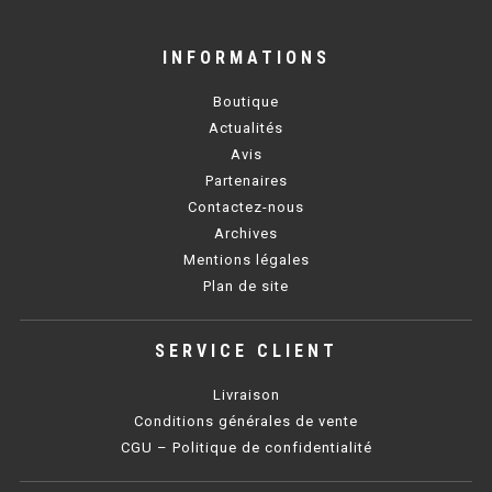
BAIN MARIE 900 ÉLECTRIQUE
INFORMATIONS
Boutique
CHAUFFE FRITES
Actualités
Avis
CHAUFFE FRITES SÉRIE UOC
Partenaires
CHAUFFE FRITES 600 ÉLECTRIQUE
Contactez-nous
Archives
CHAUFFE FRITES 700 ÉLECTRIQUE
Mentions légales
Plan de site
PLAQUE DE CUISSON
SERVICE CLIENT
PLAQUE SÉRIE UOC
Livraison
PLAQUE 600 GAZ
Conditions générales de vente
CGU – Politique de confidentialité
PLAQUE 650 GAZ