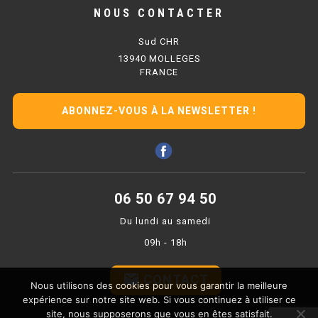
PLAQUE 700 GAZ
NOUS CONTACTER
PLAQUE 900 GAZ
Sud CHR
13940 MOLLEGES
PLAQUE 600 ÉLECTRIQUE
FRANCE
PLAQUE 650 ÉLECTRIQUE
ABONNEZ-VOUS À LA NEWSLETTER !
PLAQUE 700 ÉLECTRIQUE
PLAQUE 900 ÉLECTRIQUE
06 50 67 94 50
FRITEUSE
Du lundi au samedi
FRITEUSE SÉRIE UOC
09h - 18h
FRITEUSE 600 GAZ
email
CONTACT
Nous utilisons des cookies pour vous garantir la meilleure
FRITEUSE 650 GAZ
expérience sur notre site web. Si vous continuez à utiliser ce
site, nous supposerons que vous en êtes satisfait.