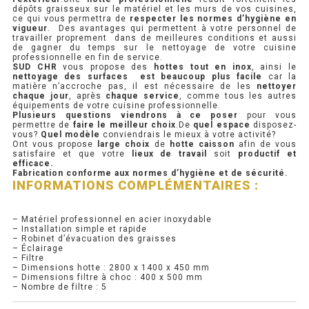
dépôts graisseux sur le matériel et les murs de vos cuisines,
ce qui vous permettra de
respecter les normes d’hygiène en
PRÉSENTOIR À INGRÉDIENTS
vigueur
. Des avantages qui permettent à votre personnel de
travailler proprement dans de meilleures conditions et aussi
de gagner du temps sur le nettoyage de votre cuisine
professionnelle en fin de service.
PROFONDEUR 300 VITRÉE
SUD CHR
vous propose des
hottes tout en inox
, ainsi le
nettoyage des surfaces est beaucoup plus facile
car la
matière n’accroche pas, il est nécessaire de les
nettoyer
PROFONDEUR 400 VITRÉE
chaque jour
, après
chaque service
, comme tous les autres
équipements de votre cuisine professionnelle.
Plusieurs questions viendrons à ce poser
pour vous
PROFONDEUR 300 INOX
permettre de
faire le meilleur choix
.De
quel espace
disposez-
vous?
Quel modèle
conviendrais le mieux à votre activité?
Ont vous propose
large choix
de
hotte caisson
afin de vous
PROFONDEUR 400 INOX
satisfaire et que votre
lieux de travail
soit
productif et
efficace.
Fabrication conforme aux normes d’hygiène et de sécurité.
INFORMATIONS COMPLÉMENTAIRES :
ARMOIRE RÉFRIGÉRÉE
RÉFRIGÉRATEUR
– Matériel professionnel en acier inoxydable
– Installation simple et rapide
– Robinet d’évacuation des graisses
RÉFRIGÉRATEUR VITRÉ
– Éclairage
– Filtre
– Dimensions hotte : 2800 x 1400 x 450 mm
RÉFRI / CONGÉL BOULANGERIE
– Dimensions filtre à choc : 400 x 500 mm
– Nombre de filtre : 5
RÉFRI / CONGÉL PÂTISSERIE