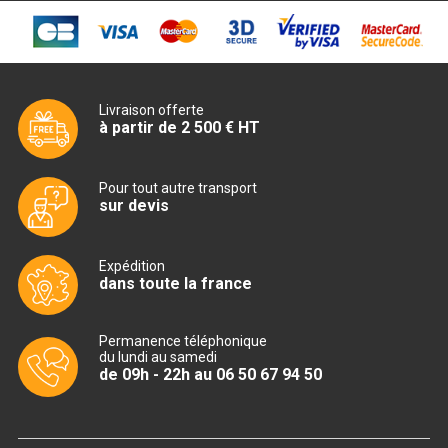
CUISINIÈRE SÉRIE UOC
CUISINIÈRE 600 GAZ
CUISINIÈRE 700 GAZ
Livraison offerte
à partir de 2 500 € HT
CUISINIÈRE 900 GAZ
CUISINIÈRE 600 ÉLECTRIQUE
Pour tout autre transport
sur devis
CUISINIÈRE 700 ÉLECTRIQUE
CUISINIÈRE 900 ÉLECTRIQUE
Expédition
dans toute la france
BAIN MARIE
Permanence téléphonique
du lundi au samedi
BAIN MARIE SÉRIE UOC
de 09h - 22h au 06 50 67 94 50
BAIN MARIE 600 ÉLECTRIQUE
BAIN MARIE 700 ÉLECTRIQUE