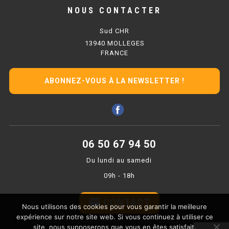
PLAQUE 700 GAZ
NOUS CONTACTER
PLAQUE 900 GAZ
Sud CHR
13940 MOLLEGES
PLAQUE 600 ÉLECTRIQUE
FRANCE
PLAQUE 650 ÉLECTRIQUE
ABONNEZ-VOUS À LA NEWSLETTER !
PLAQUE 700 ÉLECTRIQUE
PLAQUE 900 ÉLECTRIQUE
06 50 67 94 50
FRITEUSE
Du lundi au samedi
FRITEUSE SÉRIE UOC
09h - 18h
FRITEUSE 600 GAZ
email
CONTACT
Nous utilisons des cookies pour vous garantir la meilleure
FRITEUSE 650 GAZ
expérience sur notre site web. Si vous continuez à utiliser ce
site, nous supposerons que vous en êtes satisfait.