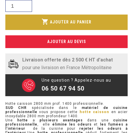
était :
SOUBASSEMENT RÉFRIGÉRÉ
quantité
actuel
1
de
est :
994,47€.
Hotte
TABLE DE PRÉPARATION
shopping_cart
1
AJOUTER AU PANIER
caisson
700,00€.
2800
TABLE DE PRÉPARATION COMPACTE
mm
AJOUTER AU DEVIS
prof.
TABLE DE PRÉPARATION 700 / 800
1400
SALADETTE COMPACTE
Livraison offerte dès 2 500 € HT d'achat
pour une livraison en France Métropolitaine
SALADETTE COMPACTE VITRÉE
Une question ? Appelez-nous au
SALADETTE 800 VITRÉE
06 50 67 94 50
MEUBLE À PIZZA
Hotte caisson 2800 mm prof. 1400 professionnelle.
SUD CHR
spécialisée dans le
matériel de cuisine
professionnelle
vous propose cette
hotte caisson
en acier
MEUBLE À PIZZA COMPACT
inoxydable 2800 mm profondeur 1400.
Une
hotte
a
plusieurs avantages
dans une
cuisine
professionnelle
, elle
élimine les odeurs
et
les fumées a
MEUBLE À PIZZA
l’intérieur
de la cuisine pour
rejeter les odeurs à
l’extérieur
.Une
hotte professionnelle
réduit fortement les