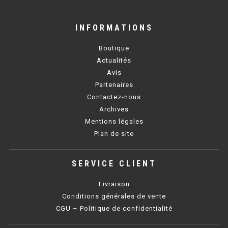
BAIN MARIE 900 ÉLECTRIQUE
INFORMATIONS
Boutique
CHAUFFE FRITES
Actualités
Avis
CHAUFFE FRITES SÉRIE UOC
Partenaires
CHAUFFE FRITES 600 ÉLECTRIQUE
Contactez-nous
Archives
CHAUFFE FRITES 700 ÉLECTRIQUE
Mentions légales
Plan de site
PLAQUE DE CUISSON
SERVICE CLIENT
PLAQUE SÉRIE UOC
Livraison
PLAQUE 600 GAZ
Conditions générales de vente
CGU – Politique de confidentialité
PLAQUE 650 GAZ