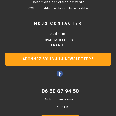
Conditions générales de vente
PLAQUE 700 GAZ
CGU – Politique de confidentialité
PLAQUE 900 GAZ
NOUS CONTACTER
PLAQUE 600 ÉLECTRIQUE
Sud CHR
PLAQUE 650 ÉLECTRIQUE
13940 MOLLEGES
FRANCE
PLAQUE 700 ÉLECTRIQUE
PLAQUE 900 ÉLECTRIQUE
ABONNEZ-VOUS À LA NEWSLETTER !
FRITEUSE
FRITEUSE SÉRIE UOC
06 50 67 94 50
FRITEUSE 600 GAZ
Du lundi au samedi
09h - 18h
FRITEUSE 650 GAZ