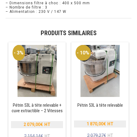
– Dimensions filtre à choc : 400 x 500 mm
– Nombre de filtre : 3
RÉFRIGÉRATEUR POISSON
– Alimentation : 230 V / 147 W
CONGÉLATEUR
PRODUITS SIMILAIRES
CONGÉLATEUR VITRÉ
- 3%
- 10%
CONGÉLATEURS HORIZONTAUX
CELLULE DE REFROIDISSEMENT
ARMOIRE À BOISSONS
VITRINE À BOISSONS
Pétrin 53L à tête relevable +
Pétrin 53L à tête relevable
ARRIÈRE-BAR
cuve extractible – 2 Vitesses
CAVE À VIN
1 870,00
€
2 079,00
€
Le
Le
prix
prix
Le
2 079,27
€
Le
2 154,14
€