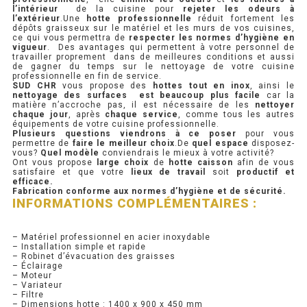
l’intérieur
de la cuisine pour
rejeter les odeurs à
l’extérieur
.Une
hotte professionnelle
réduit fortement les
PRÉSENTOIR À INGRÉDIENTS
dépôts graisseux sur le matériel et les murs de vos cuisines,
ce qui vous permettra de
respecter les normes d’hygiène en
vigueur
. Des avantages qui permettent à votre personnel de
travailler proprement dans de meilleures conditions et aussi
PROFONDEUR 300 VITRÉE
de gagner du temps sur le nettoyage de votre cuisine
professionnelle en fin de service.
SUD CHR
vous propose des
hottes tout en inox
, ainsi le
PROFONDEUR 400 VITRÉE
nettoyage des surfaces est beaucoup plus facile
car la
matière n’accroche pas, il est nécessaire de les
nettoyer
chaque jour
, après
chaque service
, comme tous les autres
PROFONDEUR 300 INOX
équipements de votre cuisine professionnelle.
Plusieurs questions viendrons à ce poser
pour vous
permettre de
faire le meilleur choix
.De
quel espace
disposez-
PROFONDEUR 400 INOX
vous?
Quel modèle
conviendrais le mieux à votre activité?
Ont vous propose
large choix
de
hotte caisson
afin de vous
satisfaire et que votre
lieux de travail
soit
productif et
efficace.
ARMOIRE RÉFRIGÉRÉE
Fabrication conforme aux normes d’hygiène et de sécurité.
INFORMATIONS COMPLÉMENTAIRES :
RÉFRIGÉRATEUR
– Matériel professionnel en acier inoxydable
RÉFRIGÉRATEUR VITRÉ
– Installation simple et rapide
– Robinet d’évacuation des graisses
– Éclairage
RÉFRI / CONGÉL BOULANGERIE
– Moteur
– Variateur
– Filtre
RÉFRI / CONGÉL PÂTISSERIE
– Dimensions hotte : 1400 x 900 x 450 mm