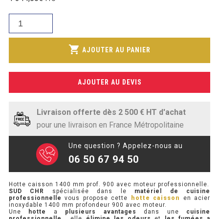
initial
SOUBASSEMENT RÉFRIGÉRÉ
prix
était :
quantité
actuel
1
de
TABLE DE PRÉPARATION
est :
439,23€.
Hotte
shopping_cart
1
AJOUTER AU PANIER
caisson
TABLE DE PRÉPARATION COMPACTE
120,00€.
1400
TABLE DE PRÉPARATION 700 / 800
mm
AJOUTER AU DEVIS
prof.
SALADETTE COMPACTE
900
avec
Livraison offerte dès 2 500 € HT d'achat
SALADETTE COMPACTE VITRÉE
moteur
pour une livraison en France Métropolitaine
SALADETTE 800 VITRÉE
Une question ? Appelez-nous au
06 50 67 94 50
MEUBLE À PIZZA
Hotte caisson 1400 mm prof. 900 avec moteur professionnelle.
MEUBLE À PIZZA COMPACT
SUD CHR
spécialisée dans le
matériel de cuisine
professionnelle
vous propose cette
hotte caisson
en acier
inoxydable 1400 mm profondeur 900 avec moteur.
MEUBLE À PIZZA
Une
hotte
a
plusieurs avantages
dans une
cuisine
professionnelle
, elle
élimine les odeurs
et
les fumées a