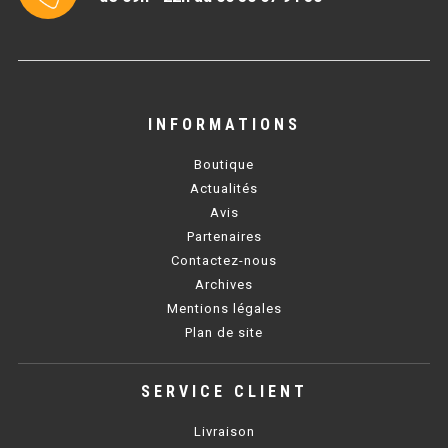
BAIN MARIE 900 ÉLECTRIQUE
CHAUFFE FRITES
INFORMATIONS
CHAUFFE FRITES SÉRIE UOC
Boutique
CHAUFFE FRITES 600 ÉLECTRIQUE
Actualités
Avis
CHAUFFE FRITES 700 ÉLECTRIQUE
Partenaires
Contactez-nous
Archives
PLAQUE DE CUISSON
Mentions légales
Plan de site
PLAQUE SÉRIE UOC
PLAQUE 600 GAZ
SERVICE CLIENT
PLAQUE 650 GAZ
Livraison