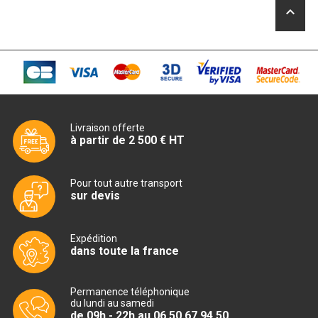
CUISINIÈRE SÉRIE UOC
keyboard_arrow_up
CUISINIÈRE 600 GAZ
CUISINIÈRE 700 GAZ
CUISINIÈRE 900 GAZ
CUISINIÈRE 600 ÉLECTRIQUE
Livraison offerte
à partir de 2 500 € HT
CUISINIÈRE 700 ÉLECTRIQUE
CUISINIÈRE 900 ÉLECTRIQUE
Pour tout autre transport
sur devis
BAIN MARIE
Expédition
dans toute la france
BAIN MARIE SÉRIE UOC
BAIN MARIE 600 ÉLECTRIQUE
Permanence téléphonique
du lundi au samedi
de 09h - 22h au 06 50 67 94 50
BAIN MARIE 700 ÉLECTRIQUE