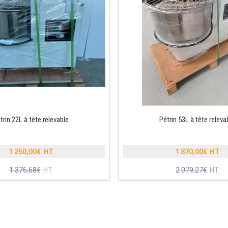
trin 22L à tête relevable
Pétrin 53L à tête releva
1 250,00
€
1 870,00
€
Le
Le
1 376,68
€
2 079,27
€
prix
Le
prix
Le
initial
prix
initial
prix
était :
actuel
était :
actuel
1
est :
2
est :
376,68€.
1
079,27€
1