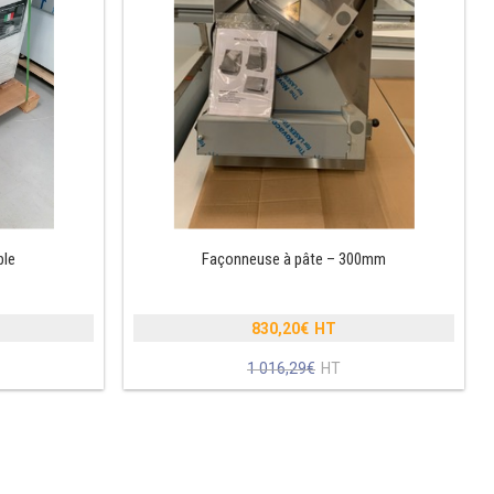
ble
Façonneuse à pâte – 300mm
830,20
€
Le
1 016,29
€
prix
Le
initial
prix
était :
actuel
1
est :
.
016,29€.
830,20€.