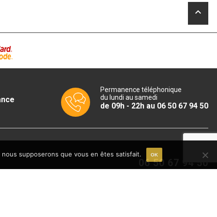
.
keyboard_arrow_up
Permanence téléphonique
du lundi au samedi
ance
de 09h - 22h au 06 50 67 94 50
e, nous supposerons que vous en êtes satisfait.
OK
06 50 67 94 50
Du lundi au samedi
09h - 18h
email
CONTACT