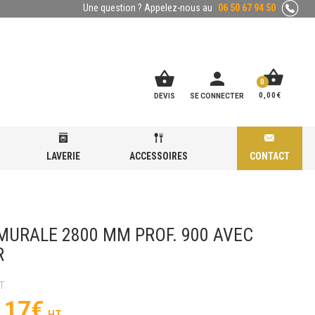
Une question ? Appelez-nous au
06 50 67 94 50
shopping_basket
shopping_basket
person
0
0,00
€
DEVIS
SE CONNECTER
LAVERIE
ACCESSOIRES
CONTACT
OTEUR
MURALE 2800 MM PROF. 900 AVEC
R
,17
€