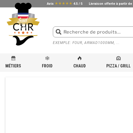
star_rate
star_rate
star_rate
star_rate
star_rate
Avis
4.5 / 5
Livraison offerte à partir de
EXEMPLE: FOUR, ARMAD1000MM, ...
MÉTIERS
FROID
CHAUD
PIZZA / GRILL
ACCUEIL
»
BOUTIQUE
»
ÉQUIPEMENTS DE VENTILATION POUR CUISINE PROFESSIONNELLE