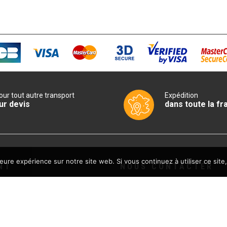
250,00€.
870,00€
our tout autre transport
Expédition
ur devis
dans toute la fr
leure expérience sur notre site web. Si vous continuez à utiliser ce sit
NT
NOUS CONTACTER
Sud CHR
les de vente
13940 MOLLEGES
FRANCE
 confidentialité