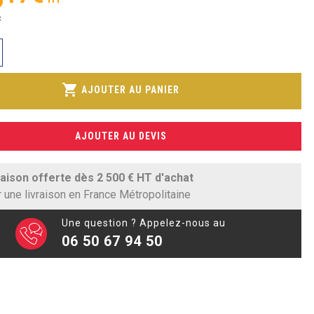
C
shopping_cart
AJOUTER AU PANIER
AJOUTER AU DEVIS
raison offerte dès 2 500 € HT d'achat
 une livraison en France Métropolitaine
Une question ? Appelez-nous au
06 50 67 94 50