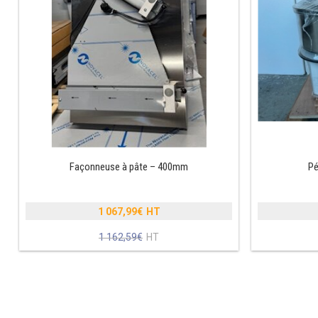
Façonneuse à pâte – 400mm
Pé
1 067,99
€
Le
1 162,59
€
prix
Le
initial
prix
était :
actuel
1
est :
162,59€.
1