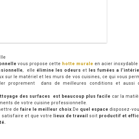
lle
onnelle
vous propose cette
hotte murale
en acier inoxydabl
ssionnelle
, elle
élimine les odeurs
et
les fumées a l’intéri
x sur le matériel et les murs de vos cuisines, ce qui vous pe
ller proprement dans de meilleures conditions et aussi
ttoyage des surfaces est beaucoup plus facile
car la matiè
ents de votre cuisine professionnelle.
ettre de
faire le meilleur choix
.De
quel espace
disposez-vo
 satisfaire et que votre
lieux de travail
soit
productif et effi
té.