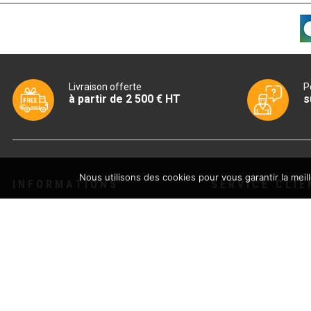
Livraison offerte
P
à partir de 2 500 € HT
s
Nous utilisons des cookies pour vous garantir la meil
INFORMATIONS
SERVICE CLIE
Boutique
Livraison
Actualités
Conditions généra
Avis
CGU – Politique de
Partenaires
Contactez-nous
Archives
Mentions légales