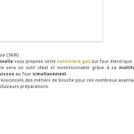
que (3kW)
nnelle
vous propose cette
cuisinière gaz
sur four électrique.
re sera un outil idéal et incontournable grâce à sa
multif
cuisson
au four
simultanément
.
rofessionnels des métiers de bouche pour ces nombreux avanta
plusieurs préparations.