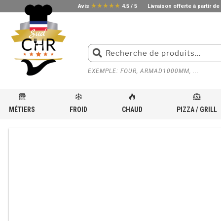
star_rate
star_rate
star_rate
star_rate
star_rate
Avis
4.5 / 5
Livraison offerte à partir de
EXEMPLE: FOUR, ARMAD1000MM, ...
MÉTIERS
FROID
CHAUD
PIZZA / GRILL
ACCUEIL
»
BOUTIQUE
»
MATÉRIEL DE CUISSON POUR CUISINE PROFESSIONNELLE
»
CUISINI