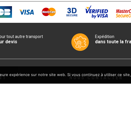
our tout autre transport
Expédition
ur devis
dans toute la fr
leure expérience sur notre site web. Si vous continuez à utiliser ce sit
NT
NOUS CONTACTER
Sud CHR
les de vente
13940 MOLLEGES
FRANCE
 confidentialité
ABONNEZ-VOUS À LA N