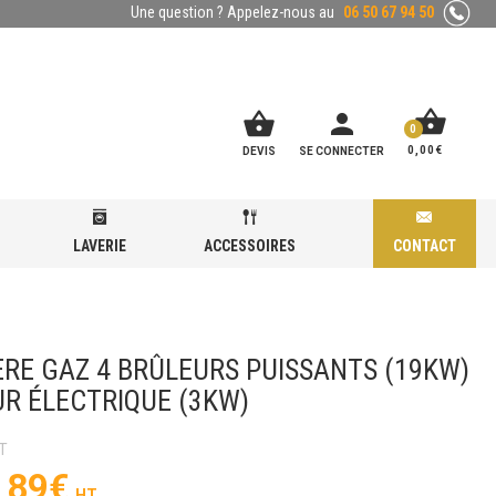
Une question ? Appelez-nous au
06 50 67 94 50
shopping_basket
shopping_basket
person
0
0,00
€
DEVIS
SE CONNECTER
LAVERIE
ACCESSOIRES
CONTACT
SUR FOUR ÉLECTRIQUE (3KW)
ÈRE GAZ 4 BRÛLEURS PUISSANTS (19KW)
UR ÉLECTRIQUE (3KW)
,89
€