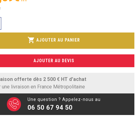
C
shopping_cart
AJOUTER AU PANIER
AJOUTER AU DEVIS
raison offerte dès 2 500 € HT d'achat
 une livraison en France Métropolitaine
Une question ? Appelez-nous au
06 50 67 94 50