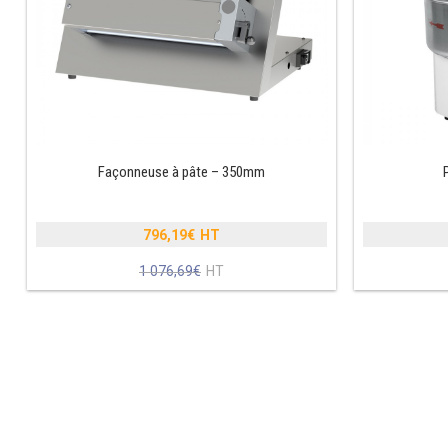
Façonneuse à pâte – 350mm
796,19
€
Le
1 076,69
€
prix
Le
initial
prix
était :
actuel
1
est :
076,69€.
796,19€.