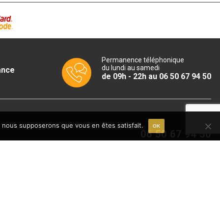
Permanence téléphonique
du lundi au samedi
ance
de 09h - 22h au 06 50 67 94 50
e, nous supposerons que vous en êtes satisfait.
OK
06 50 67 94 50
Du lundi au samedi
09h - 18h
email
CONTACT
EWSLETTER !