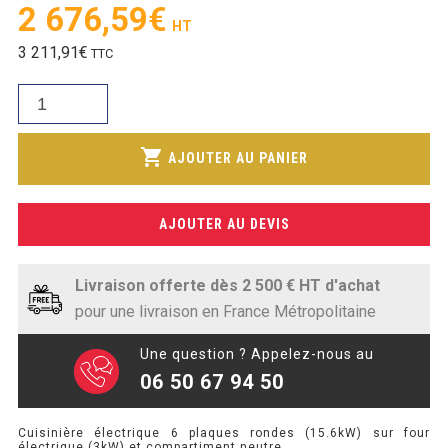
SOUBASSEMENT RÉFRIGÉRÉ
Le
2 676,59
€
prix
Le
3 211,91
€
TTC
initial
TABLE DE PRÉPARATION
prix
était :
quantité
actuel
TABLE DE PRÉPARATION COMPACTE
2
de
est :
994,14€.
Cuisinière
TABLE DE PRÉPARATION 700 / 800
shopping_cart
2
AJOUTER AU PANIER
électrique
676,59€.
6
SALADETTE COMPACTE
plaques
AJOUTER AU DEVIS
rondes
SALADETTE COMPACTE VITRÉE
(15.6kW)
SALADETTE 800 VITRÉE
sur
Livraison offerte dès 2 500 € HT d'achat
four
pour une livraison en France Métropolitaine
électrique
MEUBLE À PIZZA
(3kW)
Une question ? Appelez-nous au
et
06 50 67 94 50
MEUBLE À PIZZA COMPACT
compartiment
neutre
MEUBLE À PIZZA
Cuisinière électrique 6 plaques rondes (15.6kW) sur four
électrique (3kW) et compartiment neutre