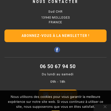
NOUS CONTACTER
PLAQUE 700 GAZ
Sud CHR
PLAQUE 900 GAZ
13940 MOLLEGES
FRANCE
PLAQUE 600 ÉLECTRIQUE
PLAQUE 650 ÉLECTRIQUE
ABONNEZ-VOUS À LA NEWSLETTER !
PLAQUE 700 ÉLECTRIQUE
PLAQUE 900 ÉLECTRIQUE
06 50 67 94 50
FRITEUSE
Du lundi au samedi
09h - 18h
FRITEUSE SÉRIE UOC
FRITEUSE 600 GAZ
email
CONTACT
Nous utilisons des cookies pour vous garantir la meilleure
expérience sur notre site web. Si vous continuez à utiliser ce
FRITEUSE 650 GAZ
site, nous supposerons que vous en êtes satisfait.