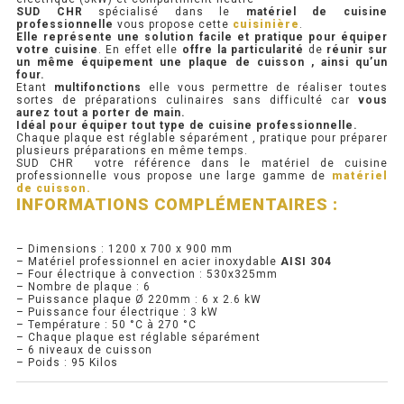
SUD CHR
spécialisé dans le
matériel de cuisine
professionnelle
vous propose cette
cuisinière
.
PRÉSENTOIR À INGRÉDIENTS
Elle représente une solution facile et pratique pour équiper
votre cuisine
. En effet elle
offre la particularité
de
réunir sur
un même équipement une plaque de cuisson , ainsi qu’un
four.
PROFONDEUR 300 VITRÉE
Etant
multifonctions
elle vous permettre de réaliser toutes
sortes de préparations culinaires sans difficulté car
vous
aurez tout a porter de main.
PROFONDEUR 400 VITRÉE
Idéal pour équiper tout type de cuisine professionnelle.
Chaque plaque est réglable séparément , pratique pour préparer
plusieurs préparations en même temps.
PROFONDEUR 300 INOX
SUD CHR votre référence dans le matériel de cuisine
professionnelle vous propose une large gamme de
matériel
de cuisson.
PROFONDEUR 400 INOX
INFORMATIONS COMPLÉMENTAIRES :
ARMOIRE RÉFRIGÉRÉE
– Dimensions : 1200 x 700 x 900 mm
– Matériel professionnel en acier inoxydable
AISI 304
– Four électrique à convection : 530x325mm
RÉFRIGÉRATEUR
– Nombre de plaque : 6
– Puissance plaque Ø 220mm : 6 x 2.6 kW
– Puissance four électrique : 3 kW
RÉFRIGÉRATEUR VITRÉ
– Température : 50 °C à 270 °C
– Chaque plaque est réglable séparément
– 6 niveaux de cuisson
RÉFRI / CONGÉL BOULANGERIE
– Poids : 95 Kilos
RÉFRI / CONGÉL PÂTISSERIE