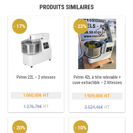
PRODUITS SIMILAIRES
RÉFRIGÉRATEUR POISSON
CONGÉLATEUR
- 17%
- 23%
CONGÉLATEUR VITRÉ
CONGÉLATEURS HORIZONTAUX
CELLULE DE REFROIDISSEMENT
Pétrin 22L – 2 vitesses
Pétrin 42L à tête relevable +
ARMOIRE À BOISSONS
cuve extractible – 2 Vitesses
VITRINE À BOISSONS
1 060,00
€
1 939,00
€
Le
Le
ARRIÈRE-BAR
prix
prix
Le
1 276,79
€
Le
2 524,46
€
initial
initial
prix
prix
était :
était :
CAVE À VIN
actuel
actuel
1
2
est :
est :
- 20%
- 10%
276,79€.
524,46€.
1
1