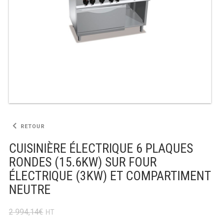
TABLE RÉFRIGÉRÉE
TABLE COMPACTE
TABLE 600
TABLE 700 – 2 PORTES
TABLE 700 – 3 PORTES
keyboard_arrow_left
RETOUR
TABLE 700 – 4 PORTES
CUISINIÈRE ÉLECTRIQUE 6 PLAQUES
RONDES (15.6KW) SUR FOUR
TABLE 800
ÉLECTRIQUE (3KW) ET COMPARTIMENT
TABLE 700 VITRÉE
NEUTRE
TABLE CONGÉLATEUR
2 994,14
€