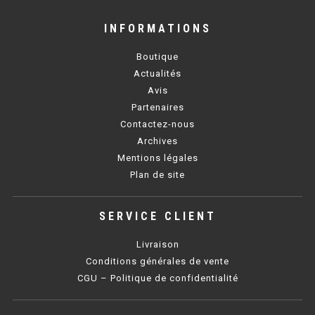
INFORMATIONS
BAIN MARIE 900 ÉLECTRIQUE
Boutique
CHAUFFE FRITES
Actualités
Avis
CHAUFFE FRITES SÉRIE UOC
Partenaires
Contactez-nous
CHAUFFE FRITES 600 ÉLECTRIQUE
Archives
Mentions légales
CHAUFFE FRITES 700 ÉLECTRIQUE
Plan de site
PLAQUE DE CUISSON
SERVICE CLIENT
PLAQUE SÉRIE UOC
Livraison
Conditions générales de vente
PLAQUE 600 GAZ
CGU – Politique de confidentialité
PLAQUE 650 GAZ