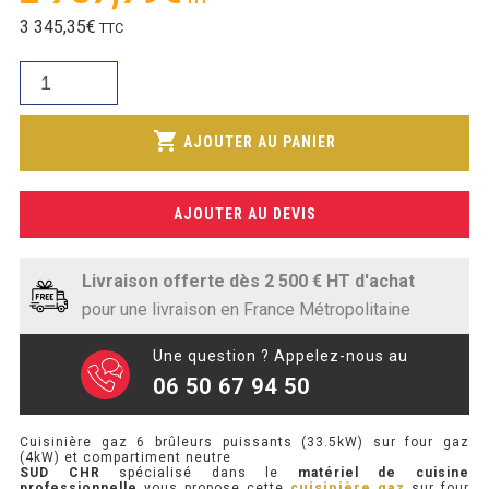
SOUBASSEMENT RÉFRIGÉRÉ
prix
Le
3 345,35
€
TTC
initial
prix
était :
TABLE DE PRÉPARATION
quantité
actuel
2
de
est :
990,28€.
TABLE DE PRÉPARATION COMPACTE
Cuisinière
shopping_cart
2
AJOUTER AU PANIER
gaz
TABLE DE PRÉPARATION 700 / 800
787,79€.
6
brûleurs
SALADETTE COMPACTE
AJOUTER AU DEVIS
puissants
(33.5kW)
SALADETTE COMPACTE VITRÉE
sur
Livraison offerte dès 2 500 € HT d'achat
four
SALADETTE 800 VITRÉE
pour une livraison en France Métropolitaine
gaz
(4kW)
Une question ? Appelez-nous au
MEUBLE À PIZZA
et
06 50 67 94 50
compartiment
MEUBLE À PIZZA COMPACT
neutre
Cuisinière gaz 6 brûleurs puissants (33.5kW) sur four gaz
(4kW) et compartiment neutre
MEUBLE À PIZZA
SUD CHR
spécialisé dans le
matériel de cuisine
professionnelle
vous propose cette
cuisinière gaz
sur four