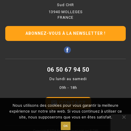
PLAQUE 700 GAZ
Sud CHR
13940 MOLLEGES
PLAQUE 900 GAZ
FRANCE
PLAQUE 600 ÉLECTRIQUE
ABONNEZ-VOUS À LA NEWSLETTER !
PLAQUE 650 ÉLECTRIQUE
PLAQUE 700 ÉLECTRIQUE
PLAQUE 900 ÉLECTRIQUE
06 50 67 94 50
Du lundi au samedi
FRITEUSE
09h - 18h
FRITEUSE SÉRIE UOC
email
CONTACT
Nous utilisons des cookies pour vous garantir la meilleure
FRITEUSE 600 GAZ
expérience sur notre site web. Si vous continuez à utiliser ce
site, nous supposerons que vous en êtes satisfait.
FRITEUSE 650 GAZ
OK
Copyright © 2026 Sud CHR.
Developpé par ELTISS