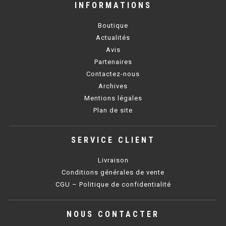
INFORMATIONS
BAIN MARIE 900 ÉLECTRIQUE
Boutique
Actualités
Avis
CHAUFFE FRITES
Partenaires
CHAUFFE FRITES SÉRIE UOC
Contactez-nous
Archives
CHAUFFE FRITES 600 ÉLECTRIQUE
Mentions légales
Plan de site
CHAUFFE FRITES 700 ÉLECTRIQUE
SERVICE CLIENT
PLAQUE DE CUISSON
Livraison
PLAQUE SÉRIE UOC
Conditions générales de vente
CGU – Politique de confidentialité
PLAQUE 600 GAZ
PLAQUE 650 GAZ
NOUS CONTACTER