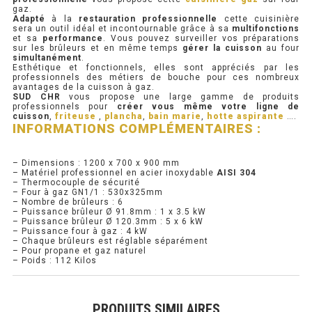
gaz.
Adapté
à la
restauration professionnelle
cette cuisinière
PRÉSENTOIR À INGRÉDIENTS
sera un outil idéal et incontournable grâce à sa
multifonctions
et sa
performance
. Vous pouvez surveiller vos préparations
sur les brûleurs et en même temps
gérer la cuisson
au four
simultanément
.
PROFONDEUR 300 VITRÉE
Esthétique et fonctionnels, elles sont appréciés par les
professionnels des métiers de bouche pour ces nombreux
avantages de la cuisson à gaz.
PROFONDEUR 400 VITRÉE
SUD CHR
vous propose une large gamme de produits
professionnels pour
créer vous même votre ligne de
cuisson
,
friteuse
,
plancha
,
bain marie
,
hotte aspirante
….
PROFONDEUR 300 INOX
INFORMATIONS COMPLÉMENTAIRES :
PROFONDEUR 400 INOX
– Dimensions : 1200 x 700 x 900 mm
– Matériel professionnel en acier inoxydable
AISI 304
– Thermocouple de sécurité
ARMOIRE RÉFRIGÉRÉE
– Four à gaz GN1/1 : 530x325mm
– Nombre de brûleurs : 6
– Puissance brûleur Ø 91.8mm : 1 x 3.5 kW
RÉFRIGÉRATEUR
– Puissance brûleur Ø 120.3mm : 5 x 6 kW
– Puissance four à gaz : 4 kW
– Chaque brûleurs est réglable séparément
RÉFRIGÉRATEUR VITRÉ
– Pour propane et gaz naturel
– Poids : 112 Kilos
RÉFRI / CONGÉL BOULANGERIE
PRODUITS SIMILAIRES
RÉFRI / CONGÉL PÂTISSERIE