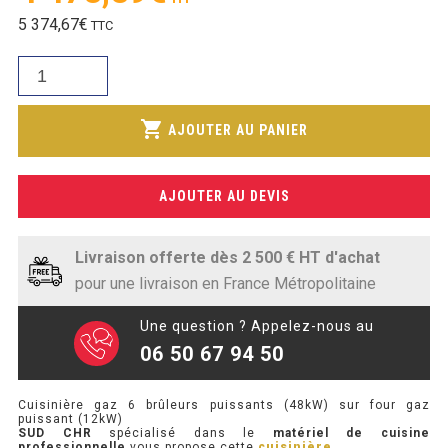
SOUBASSEMENT RÉFRIGÉRÉ
prix
Le
5 374,67
€
TTC
initial
prix
était :
TABLE DE PRÉPARATION
quantité
actuel
4
de
est :
990,37€.
TABLE DE PRÉPARATION COMPACTE
Cuisinière
shopping_cart
4
AJOUTER AU PANIER
gaz
TABLE DE PRÉPARATION 700 / 800
478,89€.
6
brûleurs
SALADETTE COMPACTE
AJOUTER AU DEVIS
puissants
(48kW)
SALADETTE COMPACTE VITRÉE
sur
Livraison offerte dès 2 500 € HT d'achat
four
SALADETTE 800 VITRÉE
pour une livraison en France Métropolitaine
gaz
puissant
Une question ? Appelez-nous au
MEUBLE À PIZZA
(12kW)
06 50 67 94 50
MEUBLE À PIZZA COMPACT
Cuisinière gaz 6 brûleurs puissants (48kW) sur four gaz
puissant (12kW)
MEUBLE À PIZZA
SUD CHR
spécialisé dans le
matériel de cuisine
professionnelle
vous propose cette
cuisinière
.