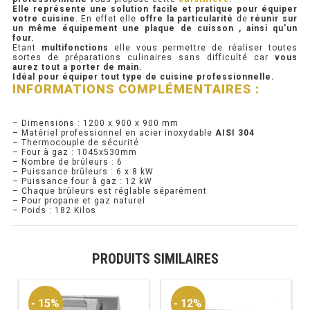
Elle représente une solution facile et pratique pour équiper
votre cuisine
. En effet elle
offre la particularité
de
réunir sur
PRÉSENTOIR À INGRÉDIENTS
un même équipement une plaque de cuisson , ainsi qu’un
four.
Etant
multifonctions
elle vous permettre de réaliser toutes
sortes de préparations culinaires sans difficulté car
vous
PROFONDEUR 300 VITRÉE
aurez tout a porter de main.
Idéal pour équiper tout type de cuisine professionnelle.
INFORMATIONS COMPLÉMENTAIRES :
PROFONDEUR 400 VITRÉE
PROFONDEUR 300 INOX
– Dimensions : 1200 x 900 x 900 mm
– Matériel professionnel en acier inoxydable
AISI 304
– Thermocouple de sécurité
PROFONDEUR 400 INOX
– Four à gaz : 1045x530mm
– Nombre de brûleurs : 6
– Puissance brûleurs : 6 x 8 kW
– Puissance four à gaz : 12 kW
ARMOIRE RÉFRIGÉRÉE
– Chaque brûleurs est réglable séparément
– Pour propane et gaz naturel
– Poids : 182 Kilos
RÉFRIGÉRATEUR
RÉFRIGÉRATEUR VITRÉ
PRODUITS SIMILAIRES
RÉFRI / CONGÉL BOULANGERIE
- 15%
- 12%
RÉFRI / CONGÉL PÂTISSERIE