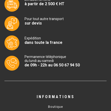
CUISINIÈRE SÉRIE UOC
à partir de 2 500 € HT
CUISINIÈRE 600 GAZ
Pour tout autre transport
CUISINIÈRE 700 GAZ
sur devis
CUISINIÈRE 900 GAZ
Expédition
dans toute la france
CUISINIÈRE 600 ÉLECTRIQUE
CUISINIÈRE 700 ÉLECTRIQUE
Permanence téléphonique
du lundi au samedi
CUISINIÈRE 900 ÉLECTRIQUE
de 09h - 22h au 06 50 67 94 50
BAIN MARIE
BAIN MARIE SÉRIE UOC
INFORMATIONS
BAIN MARIE 600 ÉLECTRIQUE
Boutique
BAIN MARIE 700 ÉLECTRIQUE