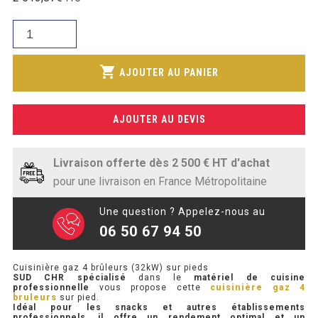
initial
SOUBASSEMENT RÉFRIGÉRÉ
prix
était :
quantité
actuel
2
de
TABLE DE PRÉPARATION
est :
548,39€.
Cuisinière
shopping_cart
2
AJOUTER AU PANIER
gaz
TABLE DE PRÉPARATION COMPACTE
094,89€.
4
TABLE DE PRÉPARATION 700 / 800
brûleurs
AJOUTER AU DEVIS
(32kW)
SALADETTE COMPACTE
sur
pieds
Livraison offerte dès 2 500 € HT d'achat
SALADETTE COMPACTE VITRÉE
pour une livraison en France Métropolitaine
SALADETTE 800 VITRÉE
Une question ? Appelez-nous au
06 50 67 94 50
MEUBLE À PIZZA
Cuisinière gaz 4 brûleurs (32kW) sur pieds
MEUBLE À PIZZA COMPACT
SUD CHR
spécialisé
dans le
matériel de cuisine
professionnelle
vous propose cette
cuisinière gaz 4
bruleurs
sur pied.
MEUBLE À PIZZA
Idéal pour les snacks et autres établissements
professionnels, il offre un rendement optimal et un