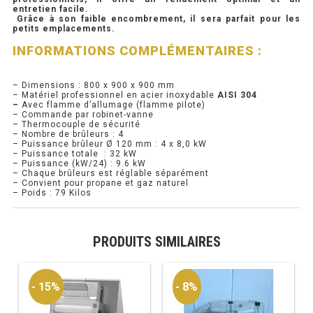
entretien facile.
Grâce à son faible encombrement, il sera parfait pour les
PRÉSENTOIR À INGRÉDIENTS
petits emplacements.
INFORMATIONS COMPLÉMENTAIRES :
PROFONDEUR 300 VITRÉE
– Dimensions : 800 x 900 x 900 mm
PROFONDEUR 400 VITRÉE
– Matériel professionnel en acier inoxydable
AISI 304
–
Avec flamme d’allumage (flamme pilote)
– Commande par robinet-vanne
PROFONDEUR 300 INOX
– Thermocouple de sécurité
– Nombre de brûleurs : 4
– Puissance brûleur Ø 120 mm : 4 x 8,0 kW
PROFONDEUR 400 INOX
– Puissance totale : 32 kW
– Puissance (kW/24) : 9.6 kW
– Chaque brûleurs est réglable séparément
– Convient pour propane et gaz naturel
ARMOIRE RÉFRIGÉRÉE
– Poids : 79 Kilos
RÉFRIGÉRATEUR
PRODUITS SIMILAIRES
RÉFRIGÉRATEUR VITRÉ
RÉFRI / CONGÉL BOULANGERIE
- 15%
- 8%
RÉFRI / CONGÉL PÂTISSERIE