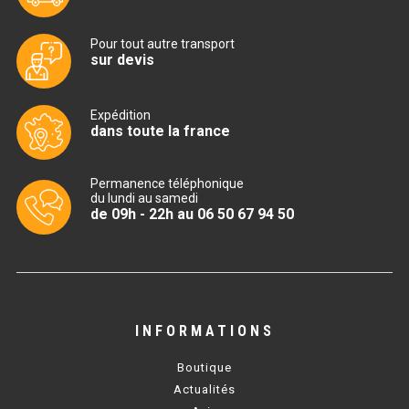
CUISINIÈRE SÉRIE UOC
CUISINIÈRE 600 GAZ
Pour tout autre transport
sur devis
CUISINIÈRE 700 GAZ
Expédition
CUISINIÈRE 900 GAZ
dans toute la france
CUISINIÈRE 600 ÉLECTRIQUE
Permanence téléphonique
CUISINIÈRE 700 ÉLECTRIQUE
du lundi au samedi
de 09h - 22h au 06 50 67 94 50
CUISINIÈRE 900 ÉLECTRIQUE
BAIN MARIE
INFORMATIONS
BAIN MARIE SÉRIE UOC
Boutique
BAIN MARIE 600 ÉLECTRIQUE
Actualités
BAIN MARIE 700 ÉLECTRIQUE