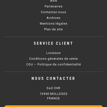
Avis
Partenaires
BAIN MARIE 900 ÉLECTRIQUE
Contactez-nous
Archives
Mentions légales
CHAUFFE FRITES
Plan de site
CHAUFFE FRITES SÉRIE UOC
SERVICE CLIENT
CHAUFFE FRITES 600 ÉLECTRIQUE
Livraison
CHAUFFE FRITES 700 ÉLECTRIQUE
Conditions générales de vente
CGU – Politique de confidentialité
PLAQUE DE CUISSON
NOUS CONTACTER
PLAQUE SÉRIE UOC
Sud CHR
PLAQUE 600 GAZ
13940 MOLLEGES
FRANCE
PLAQUE 650 GAZ