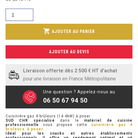
initial
SOUBASSEMENT RÉFRIGÉRÉ
prix
était :
quantité
actuel
945,80€.
de
TABLE DE PRÉPARATION
est :
Cuisinière
shopping_cart
695,70€.
AJOUTER AU PANIER
gaz
TABLE DE PRÉPARATION COMPACTE
4
TABLE DE PRÉPARATION 700 / 800
brûleurs
AJOUTER AU DEVIS
(14.4kW)
SALADETTE COMPACTE
à
poser
Livraison offerte dès 2 500 € HT d'achat
SALADETTE COMPACTE VITRÉE
pour une livraison en France Métropolitaine
SALADETTE 800 VITRÉE
Une question ? Appelez-nous au
06 50 67 94 50
MEUBLE À PIZZA
Cuisinière gaz 4 brûleurs (14.4kW) à poser
MEUBLE À PIZZA COMPACT
SUD CHR
spécialisé
dans le
matériel de cuisine
professionnelle
vous propose cette
cuisinière gaz 4
bruleurs à poser.
MEUBLE À PIZZA
Idéal pour les snacks et autres établissements
professionnels, il offre un rendement optimal et un