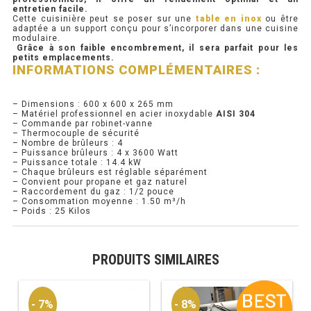
entretien facile.
Cette cuisinière peut se poser sur une
table en inox
ou être
PRÉSENTOIR À INGRÉDIENTS
adaptée a un support conçu pour s’incorporer dans une cuisine
modulaire.
Grâce à son faible encombrement, il sera parfait pour les
petits emplacements.
PROFONDEUR 300 VITRÉE
INFORMATIONS COMPLÉMENTAIRES :
PROFONDEUR 400 VITRÉE
– Dimensions : 600 x 600 x 265 mm
– Matériel professionnel en acier inoxydable
AISI 304
PROFONDEUR 300 INOX
– Commande par robinet-vanne
– Thermocouple de sécurité
– Nombre de brûleurs : 4
PROFONDEUR 400 INOX
– Puissance brûleurs : 4 x 3600 Watt
– Puissance totale : 14.4 kW
– Chaque brûleurs est réglable séparément
– Convient pour propane et gaz naturel
ARMOIRE RÉFRIGÉRÉE
– Raccordement du gaz : 1/2 pouce
– Consommation moyenne : 1.50 m³/h
– Poids : 25 Kilos
RÉFRIGÉRATEUR
RÉFRIGÉRATEUR VITRÉ
PRODUITS SIMILAIRES
RÉFRI / CONGÉL BOULANGERIE
- 7%
- 8%
RÉFRI / CONGÉL PÂTISSERIE