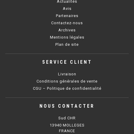
Actualités
Avis
BAIN MARIE 900 ÉLECTRIQUE
Partenaires
Contactez-nous
CHAUFFE FRITES
Archives
Mentions légales
CHAUFFE FRITES SÉRIE UOC
Plan de site
CHAUFFE FRITES 600 ÉLECTRIQUE
SERVICE CLIENT
CHAUFFE FRITES 700 ÉLECTRIQUE
Livraison
Conditions générales de vente
PLAQUE DE CUISSON
CGU – Politique de confidentialité
PLAQUE SÉRIE UOC
NOUS CONTACTER
PLAQUE 600 GAZ
Sud CHR
13940 MOLLEGES
PLAQUE 650 GAZ
FRANCE