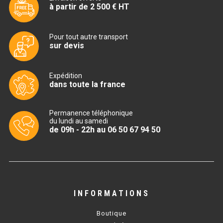
CUISINIÈRE SÉRIE UOC
à partir de 2 500 € HT
CUISINIÈRE 600 GAZ
Pour tout autre transport
CUISINIÈRE 700 GAZ
sur devis
CUISINIÈRE 900 GAZ
Expédition
dans toute la france
CUISINIÈRE 600 ÉLECTRIQUE
CUISINIÈRE 700 ÉLECTRIQUE
Permanence téléphonique
du lundi au samedi
CUISINIÈRE 900 ÉLECTRIQUE
de 09h - 22h au 06 50 67 94 50
BAIN MARIE
BAIN MARIE SÉRIE UOC
INFORMATIONS
BAIN MARIE 600 ÉLECTRIQUE
Boutique
BAIN MARIE 700 ÉLECTRIQUE