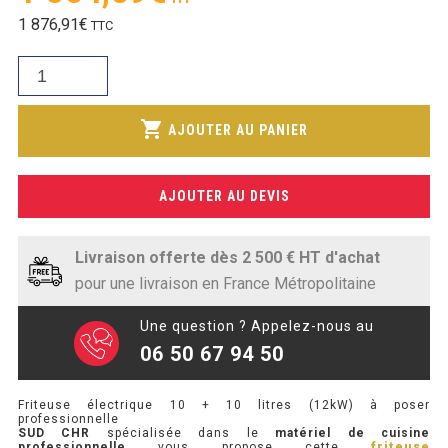
SOUBASSEMENT RÉFRIGÉRÉ
prix
Le
1 876,91
€
TTC
initial
prix
était :
TABLE DE PRÉPARATION
quantité
actuel
1
de
est :
883,97€.
TABLE DE PRÉPARATION COMPACTE
Friteuse
shopping_cart
1
AJOUTER AU PANIER
électrique
TABLE DE PRÉPARATION 700 / 800
564,09€.
10
+
SALADETTE COMPACTE
AJOUTER AU DEVIS
10
litres
SALADETTE COMPACTE VITRÉE
(12kW)
Livraison offerte dès 2 500 € HT d'achat
à
SALADETTE 800 VITRÉE
pour une livraison en France Métropolitaine
poser
Une question ? Appelez-nous au
MEUBLE À PIZZA
06 50 67 94 50
MEUBLE À PIZZA COMPACT
Friteuse électrique 10 + 10 litres (12kW) à poser
professionnelle
MEUBLE À PIZZA
SUD CHR
spécialisée dans le
matériel de cuisine
professionnelle
vous propose cette
friteuse