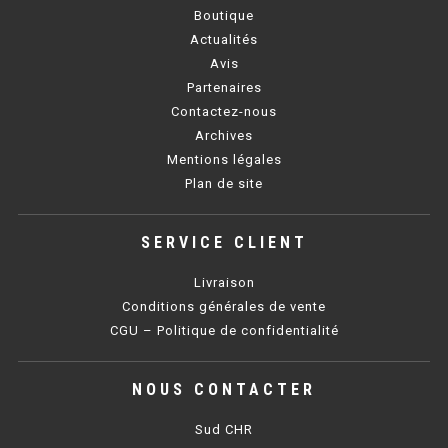
PLAQUE 700 GAZ
Boutique
Actualités
PLAQUE 900 GAZ
Avis
Partenaires
PLAQUE 600 ÉLECTRIQUE
Contactez-nous
Archives
PLAQUE 650 ÉLECTRIQUE
Mentions légales
PLAQUE 700 ÉLECTRIQUE
Plan de site
PLAQUE 900 ÉLECTRIQUE
SERVICE CLIENT
Livraison
FRITEUSE
Conditions générales de vente
FRITEUSE SÉRIE UOC
CGU – Politique de confidentialité
FRITEUSE 600 GAZ
NOUS CONTACTER
FRITEUSE 650 GAZ
Sud CHR