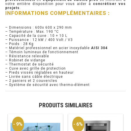
votre entière disposition pour vous aider à
concrétiser vos
projets
.
RÉFRIGÉRATEUR POISSON
INFORMATIONS COMPLÉMENTAIRES :
CONGÉLATEUR
– Dimensions : 600x 600 x 290 mm
– Température : Max. 190 °C
CONGÉLATEUR VITRÉ
– Capacité de la cuve : 10 + 10 L
– Puissance : 12 kW / 400 Volt / V3
– Poids : 28 Kg
– Matériel professionnel en acier inoxydable
AISI 304
– Témoin lumineux de fonctionnement
CONGÉLATEURS HORIZONTAUX
– Résistance relevable
– Robinet de vidange
– Thermostat de sécurité
CELLULE DE REFROIDISSEMENT
– Cuve avec grille de protection
– Pieds vissés réglables en hauteur
– Livrée sans câble électrique
ARMOIRE À BOISSONS
– 2 paniers et 2 couvercles
– Système de sécurité avec thermo-élément
VITRINE À BOISSONS
ARRIÈRE-BAR
PRODUITS SIMILAIRES
CAVE À VIN
- 9%
- 6%