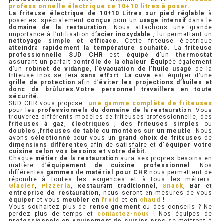
professionnelle électrique de 10+10 litres à poser.
La friteuse électrique de 10+10 Litres sur pied réglable
à
PRÉSENTOIR À INGRÉDIENTS
poser est spécialement
conçue
pour un
usage intensif
dans le
domaine de la restauration
. Nous attachons une grande
importance à l’utilisation d
’acier inoxydable
, lui permettant un
nettoyage
simple et efficace
. Cette friteuse électrique
PROFONDEUR 300 VITRÉE
atteindra rapidement la température souhaité
. La
friteuse
professionnelle
SUD CHR
est
équipé
d’un
thermostat
assurant un parfait
contrôle de la chaleur
. Équipée également
PROFONDEUR 400 VITRÉE
d’un
robinet de vidange
, l’
évacuation de l’huile usagé
de la
friteuse inox se fera
sans effort
.
La cuve
est équiper d’une
grille de protection
afin d’
éviter les projections d’huiles et
PROFONDEUR 300 INOX
donc de brûlures.Votre personnel travaillera en toute
sécurité.
SUD CHR vous propose
une gamme complète de friteuses
PROFONDEUR 400 INOX
pour les
professionnels du domaine de la restauration
. Vous
trouverez différents modèles de friteuses professionnelle, des
friteuses à gaz
,
électriques
, des
friteuses simples
ou
doubles
,
friteuses
de table
ou
montées sur un meuble
. Nous
ARMOIRE RÉFRIGÉRÉE
avons
sélectionné
pour vous un
grand choix de friteuses
de
dimensions différentes
afin de satisfaire et d
‘équiper votre
cuisine selon vos besoins et votre débit.
RÉFRIGÉRATEUR
Chaque
métier de la restauration
aura ses propres besoins en
matière d’
équipement de cuisine professionnel
. Nos
différentes
gammes
de
matériel pour CHR
nous permettent de
RÉFRIGÉRATEUR VITRÉ
répondre à toutes les exigences et à tous les métiers.
Glacier
,
Pizzeria
,
Restaurant traditionnel
,
Snack
,
Bar
et
entreprise de restauration
, nous seront en mesures de vous
RÉFRI / CONGÉL BOULANGERIE
équiper
et vous
meubler
en
froid
et en
chaud
!
Vous souhaitez plus de
renseignement
ou des conseils ? Ne
perdez plus de temps et
contactez-nous
! Nos équipes de
RÉFRI / CONGÉL PÂTISSERIE
professionnels
en
équipement de cuisine pros
se mettront à